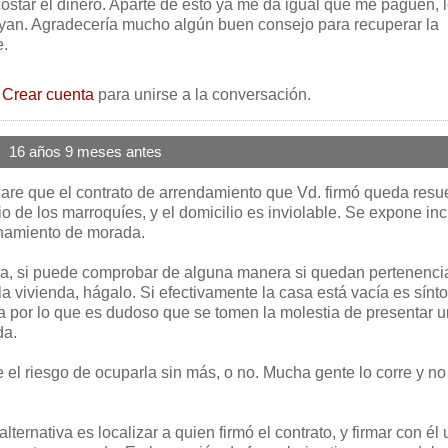
ostar el dinero. Aparte de esto ya me da igual que me paguen, 
yan. Agradecería mucho algún buen consejo para recuperar la
e.
o
Crear cuenta
para unirse a la conversación.
16 años 9 meses antes
lare que el contrato de arrendamiento que Vd. firmó queda resue
lio de los marroquíes, y el domicilio es inviolable. Se expone in
anamiento de morada.
ica, si puede comprobar de alguna manera si quedan pertenenci
la vivienda, hágalo. Si efectivamente la casa está vacía es sín
sa por lo que es dudoso que se tomen la molestia de presentar 
da.
 el riesgo de ocuparla sin más, o no. Mucha gente lo corre y no
alternativa es localizar a quien firmó el contrato, y firmar con él