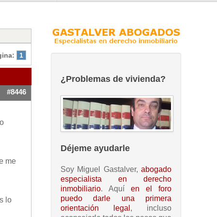
gina:
1
¿Problemas de vivienda?
#8446
do
Déjeme ayudarle
ue me
Soy Miguel Gastalver,
abogado
especialista en derecho
inmobiliario
. Aquí
en el foro
puedo darle una primera
s lo
orientación legal
, incluso