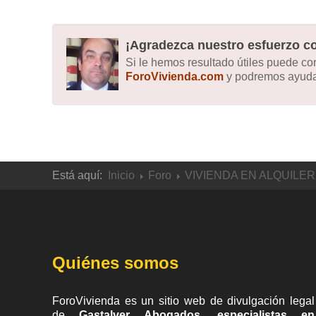
¡Agradezca nuestro esfuerzo co
Si le hemos resultado útiles puede c
ForoVivienda.com
y podremos ayudar
Está aquí:
Inicio
Foro
VIVIENDA EN ALQUILER
Quiénes somos
ForoVivienda es un sitio web de divulgación legal
de
Gastalver Abogados, especialistas en