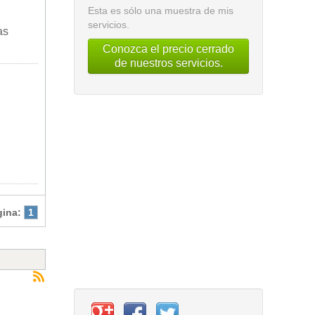
Esta es sólo una muestra de mis
servicios.
as
Conozca el precio cerrado
de nuestros servicios.
gina:
1