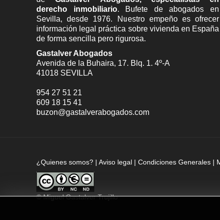
derecho inmobiliario
. Bufete de
abogados en
Sevilla
, desde 1976. Nuestro empeño es ofrecer
información legal práctica sobre vivienda en España
de forma sencilla pero rigurosa.
Gastalver Abogados
Avenida de la Buhaira, 17. Blq. 1. 4º-A
41018
SEVILLA
954 27 51 21
609 18 15 41
buzon@gastalverabogados.com
¿Quienes somos?
|
Aviso legal
|
Condiciones Generales
|
©
Miguel Gastalver Trujillo