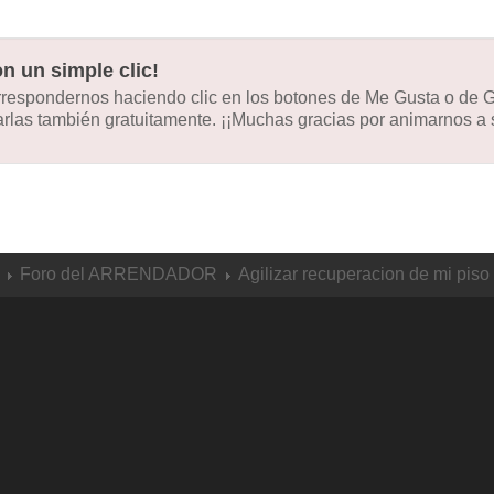
n un simple clic!
orrespondernos haciendo clic en los botones de Me Gusta o de
las también gratuitamente. ¡¡Muchas gracias por animarnos a s
Foro del ARRENDADOR
Agilizar recuperacion de mi piso