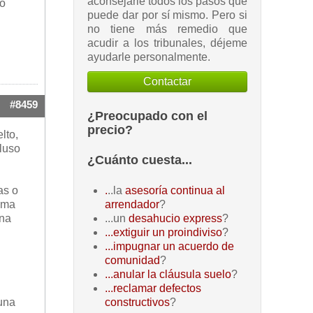
aconsejarle todos los pasos que
lo
puede dar por sí mismo. Pero si
no tiene más remedio que
acudir a los tribunales, déjeme
ayudarle personalmente.
Contactar
#8459
¿Preocupado con el
precio?
lto,
cluso
¿Cuánto cuesta...
as o
.
..la
asesoría continua al
toma
arrendador
?
una
...un
desahucio express
?
...extiguir un proindiviso
?
...impugnar un acuerdo de
comunidad
?
...anular la cláusula suelo
?
...reclamar defectos
 una
constructivos
?