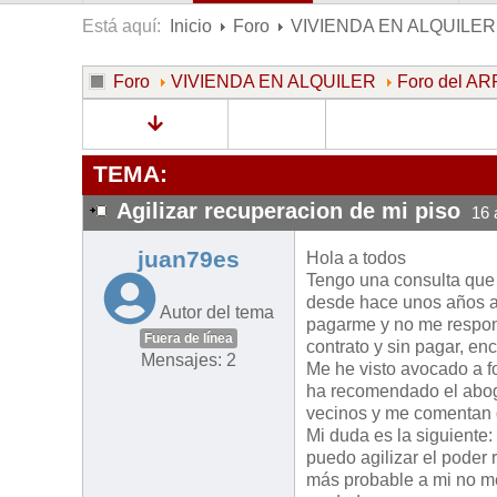
Está aquí:
Inicio
Foro
VIVIENDA EN ALQUILER
Foro
VIVIENDA EN ALQUILER
Foro del 
TEMA:
Agilizar recuperacion de mi piso
16 
juan79es
Hola a todos
Tengo una consulta que 
desde hace unos años a
Autor del tema
pagarme y no me respond
Fuera de línea
contrato y sin pagar, en
Mensajes: 2
Me he visto avocado a f
ha recomendado el aboga
vecinos y me comentan q
Mi duda es la siguiente
puedo agilizar el poder
más probable a mi no me 