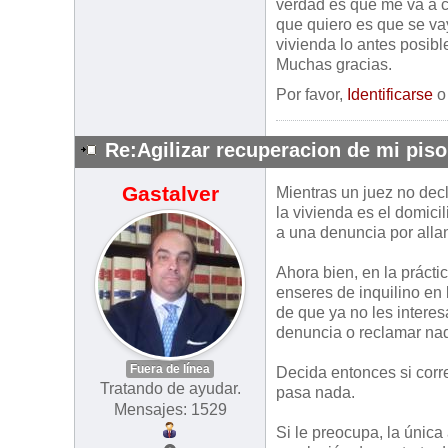
verdad es que me va a c
que quiero es que se va
vivienda lo antes posibl
Muchas gracias.
Por favor,
Identificarse
Re:Agilizar recuperacion de mi piso
Gastalver
Mientras un juez no dec
la vivienda es el domici
a una denuncia por all
Ahora bien, en la práct
enseres de inquilino en 
de que ya no les intere
denuncia o reclamar na
Fuera de línea
Decida entonces si corre
Tratando de ayudar.
pasa nada.
Mensajes: 1529
Si le preocupa, la única 