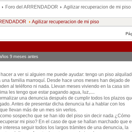
Foro del ARRENDADOR
Agilizar recuperacion de mi piso
ARRENDADOR
Agilizar recuperacion de mi piso
Pá
años 9 meses antes
hacer a ver si alguien me puede ayudar: tengo un piso alquila
 una familia marroquí. Desde hace unos meses han dejado de
en al teléfono ni nada. Llevan meses viviendo en la casa sin
cima les tengo que estar pagando agua, luz,....
ormalizar una denuncia después de cumplir todos los plazos q
do. Antes de presentar dicha denuncia fui a hablar con los
ue llevan más de un mes sin verlos.
: como sospecho que se han ido del piso sin decir nada ¿Cómo
 recuperar mi piso? En el caso de que se hallan marchado que e
interesa seguir todos los largos trámites de una denuncia, la