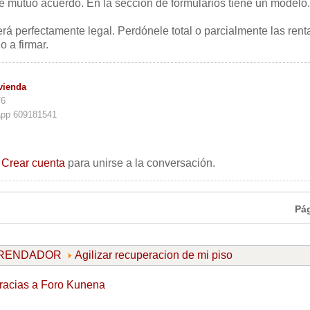
de mutuo acuerdo. En la sección de formularios tiene un modelo.
será perfectamente legal. Perdónele total o parcialmente las rent
 a firmar.
vienda
76
app 609181541
o
Crear cuenta
para unirse a la conversación.
Pá
ARRENDADOR
Agilizar recuperacion de mi piso
racias a
Foro Kunena