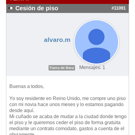
Modelos de Contratos
Cesión de piso
#11091
Requerimientos y comunicaciones
Formularios sobre Propiedad Horizontal
Modelos de Convocatoria de Junta de Propietarios
Modelos de Acta de Junta de Propietarios
alvaro.m
Requerimientos y comunicaciones
Legislación
Mensajes: 1
Legislación sobre Arrendamientos Urbanos
Fuera de línea
Legislación sobre la Comunidad de Propietarios
Buenas a todos,
Legislación sobre Adquisición de Vivienda en Propiedad
Legislación de interés práctico
Yo soy residente en Reino Unido, me compre uno piso
con mi novia hace unos meses y lo estamos pagando
Diccionario
desde aquí.
Mi cuñado se acaba de mudar a la ciudad donde tengo
Usuario
el piso y le queremos ceder el piso de forma gratuita
mediante un contrato comodato, gastos a cuenta de el
Entrar / Salir
obviamente.