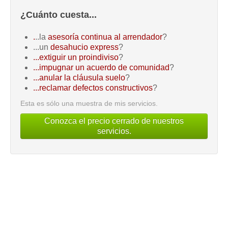
¿Cuánto cuesta...
.
..la
asesoría continua al arrendador
?
...un
desahucio express
?
...extiguir un proindiviso
?
...impugnar un acuerdo de comunidad
?
...anular la cláusula suelo
?
...reclamar defectos constructivos
?
Esta es sólo una muestra de mis servicios.
Conozca el precio cerrado de nuestros
servicios.