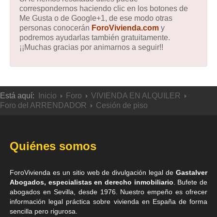
correspondernos haciendo clic en los botones de
Me Gusta o de Google+1, de ese modo otras
personas conocerán
ForoVivienda.com
y
podremos ayudarlas también gratuitamente.
¡¡Muchas gracias por animarnos a seguir!!
Está aquí:
Inicio
Foro
VIVIENDA EN ALQUILER
Foro del ARRENDADOR
Cesión de piso
Quiénes somos
ForoVivienda es un sitio web de divulgación legal de
Gastalver
Abogados, especialistas en derecho inmobiliario
. Bufete de
abogados en Sevilla
, desde 1976. Nuestro empeño es ofrecer
información legal práctica sobre vivienda en España de forma
sencilla pero rigurosa.