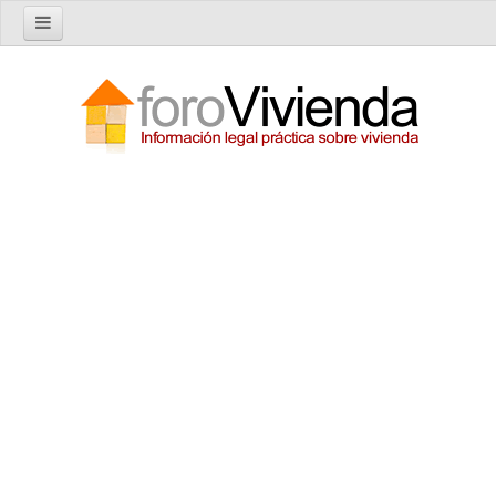
Inicio
Foro
Nuevo tema
Buscar en el foro
Categorías
Temas recientes
Reglas del Foro
Ayuda
Artículos
Artículos sobre Vivienda en Alquiler
Artículos sobre Vivienda en Propiedad
Artículos sobre la Comunidad de Propietarios