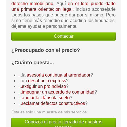
derecho inmobiliario
. Aquí
en el foro puedo darle
una primera orientación legal
, incluso aconsejarle
todos los pasos que puede dar por sí mismo. Pero
si no tiene más remedio que acudir a los tribunales,
déjeme ayudarle personalmente.
Contactar
¿Preocupado con el precio?
¿Cuánto cuesta...
.
..la
asesoría continua al arrendador
?
...un
desahucio express
?
...extiguir un proindiviso
?
...impugnar un acuerdo de comunidad
?
...anular la cláusula suelo
?
...reclamar defectos constructivos
?
Esta es sólo una muestra de mis servicios.
Conozca el precio cerrado de nuestros