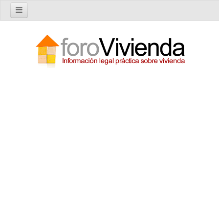
Inicio
Foro
Nuevo tema
Buscar en el foro
Categorías
Temas recientes
Reglas del Foro
Ayuda
Artículos
Artículos sobre Vivienda en Alquiler
Artículos sobre Vivienda en Propiedad
Artículos sobre la Comunidad de Propietarios