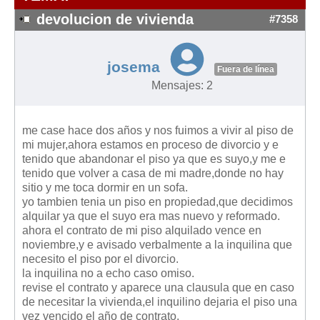
Modelos de Contratos
devolucion de vivienda
#7358
Requerimientos y comunicaciones
Formularios sobre Propiedad Horizontal
josema
Modelos de Convocatoria de Junta de Propietarios
Fuera de línea
Mensajes: 2
Modelos de Acta de Junta de Propietarios
Requerimientos y comunicaciones
me case hace dos años y nos fuimos a vivir al piso de
Legislación
mi mujer,ahora estamos en proceso de divorcio y e
tenido que abandonar el piso ya que es suyo,y me e
Legislación sobre Arrendamientos Urbanos
tenido que volver a casa de mi madre,donde no hay
Legislación sobre la Comunidad de Propietarios
sitio y me toca dormir en un sofa.
yo tambien tenia un piso en propiedad,que decidimos
Legislación sobre Adquisición de Vivienda en Propiedad
alquilar ya que el suyo era mas nuevo y reformado.
Legislación de interés práctico
ahora el contrato de mi piso alquilado vence en
noviembre,y e avisado verbalmente a la inquilina que
Diccionario
necesito el piso por el divorcio.
la inquilina no a echo caso omiso.
Usuario
revise el contrato y aparece una clausula que en caso
de necesitar la vivienda,el inquilino dejaria el piso una
Entrar / Salir
vez vencido el año de contrato.