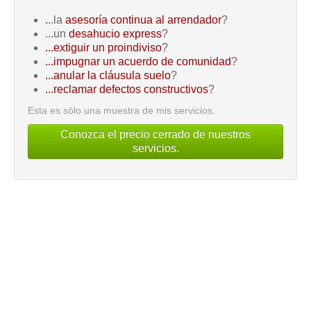
.
..la
asesoría continua al arrendador
?
...un
desahucio express
?
...extiguir un proindiviso
?
...impugnar un acuerdo de comunidad
?
...anular la cláusula suelo
?
...reclamar defectos constructivos
?
Esta es sólo una muestra de mis servicios.
Conozca el precio cerrado de nuestros
servicios.