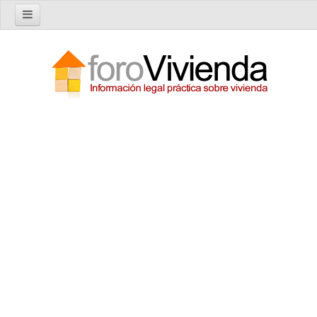
Inicio
Foro
Nuevo tema
Buscar en el foro
Categorías
Temas recientes
Reglas del Foro
Ayuda
Artículos
Artículos sobre Vivienda en Alquiler
Artículos sobre Vivienda en Propiedad
Artículos sobre la Comunidad de Propietarios