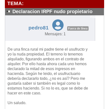
Modelos de Contratos
TEMA:
Requerimientos y comunicaciones
Declaracion IRPF nudo propietario
Formularios sobre Propiedad Horizontal
#11223
Modelos de Convocatoria de Junta de Propietarios
pedro81
Fuera de línea
Modelos de Acta de Junta de Propietarios
Mensajes: 1
Requerimientos y comunicaciones
Legislación
De una finca rural mi padre tiene el usufructo y
yo la nuda propiedad. El terreno lo tenemos
Legislación sobre Arrendamientos Urbanos
alquilado, figurando ambos en el contrato de
Legislación sobre la Comunidad de Propietarios
alquiler. Por ello hasta ahora cada uno hemos
declarado la mitad de esos ingresos en
Legislación sobre Adquisición de Vivienda en Propiedad
hacienda. Según he leido, el usufructuario
Legislación de interés práctico
debería declararlo todo, ¿no es así? Pero me
gustaría saber si también es legal como lo
Diccionario
estamos haciendo. Si no lo es, que se debe de
hacer en este caso.
Usuario
Un saludo.
Entrar / Salir