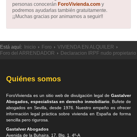
personas conocerán
ForoVivienda.com
y
podremos ayudarlas también gratuitamente.
¡¡Muchas gracias por animarnos a seguir!!
Está aquí:
Inicio
Foro
VIVIENDA EN ALQUILER
Foro del ARRENDADOR
Declaracion IRPF nudo propietario
Quiénes somos
ForoVivienda es un sitio web de divulgación legal de
Gastalver
Abogados, especialistas en derecho inmobiliario
. Bufete de
abogados en Sevilla
, desde 1976. Nuestro empeño es ofrecer
información legal práctica sobre vivienda en España de forma
sencilla pero rigurosa.
Gastalver Abogados
Avenida de la Buhaira, 17. Blq. 1. 4º-A