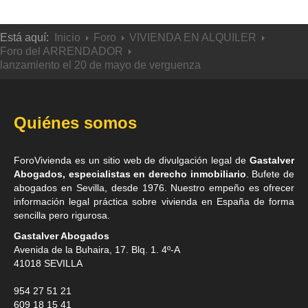
Está aquí:
Inicio
Foro
VIVIENDA EN ALQUILER
Foro del ARRENDADOR
lanzamiento el 20 de mayo de verguenza
Quiénes somos
ForoVivienda es un sitio web de divulgación legal de
Gastalver
Abogados, especialistas en derecho inmobiliario
. Bufete de
abogados en Sevilla
, desde 1976. Nuestro empeño es ofrecer
información legal práctica sobre vivienda en España de forma
sencilla pero rigurosa.
Gastalver Abogados
Avenida de la Buhaira, 17. Blq. 1. 4º-A
41018
SEVILLA
954 27 51 21
609 18 15 41