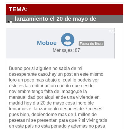
Modelos de Contratos
TEMA:
Requerimientos y comunicaciones
Formularios sobre Propiedad Horizontal
lanzamiento el 20 de mayo de
verguenza
Modelos de Convocatoria de Junta de Propietarios
#7334
Modelos de Acta de Junta de Propietarios
Moboe
Fuera de línea
Requerimientos y comunicaciones
Mensajes: 87
Legislación
Legislación sobre Arrendamientos Urbanos
Bueno por si alguien no sabia de mi
Legislación sobre la Comunidad de Propietarios
desesperante caso,hay un post en este mismo
foro un poco mas abajo el cual lo podeis ver
Legislación sobre Adquisición de Vivienda en Propiedad
este es la continuacion cuento que desde
noviembre tengo falta de impago,de la
Legislación de interés práctico
mensualidad por alquiler de una vivienda en
Diccionario
madrid hoy dia 20 de mayo cosa increible
teniamos el lanzamiento despues de 7 meses
Usuario
pues bien, debiendome mas de 1 millon de
pesetas ni se presentan para que ? si vivir gratis
Entrar / Salir
en este pais no esta penado y ademas no pasa