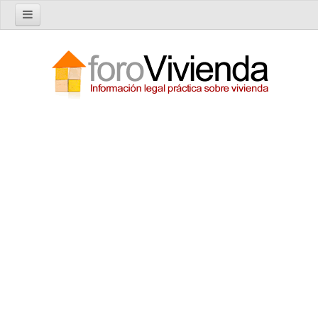
Inicio
Foro
Nuevo tema
Buscar en el foro
Categorías
Temas recientes
Reglas del Foro
Ayuda
Artículos
Artículos sobre Vivienda en Alquiler
Artículos sobre Vivienda en Propiedad
Artículos sobre la Comunidad de Propietarios