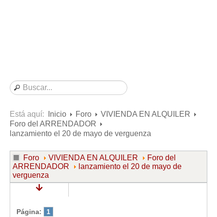
Consultas resueltas sobre Vivienda en Alquiler
Consultas resueltas sobre Vivienda en Propiedad
Consultas resueltas sobre la Comunidad de Propietarios
Formularios
Formularios de Arrendamientos Urbanos
Contratos de Arrendamiento
De vivienda
De uso distinto al de vivienda
Está aquí:
Inicio
Foro
VIVIENDA EN ALQUILER
Foro del ARRENDADOR
Otros contratos de Arrendamiento
lanzamiento el 20 de mayo de verguenza
Requerimientos y comunicaciones
Para contratos posteriores al 6 de junio de 2013
Foro
VIVIENDA EN ALQUILER
Foro del
ARRENDADOR
lanzamiento el 20 de mayo de
Para contratos anteriores al 6 de junio de 2013
verguenza
Para contratos de Renta Antigua
Formularios sobre Vivienda en Propiedad
Página:
1