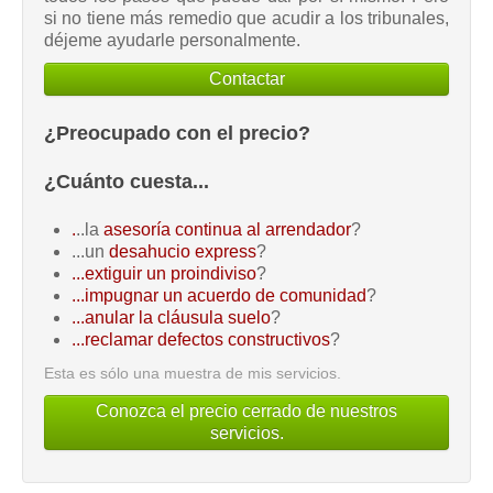
si no tiene más remedio que acudir a los tribunales,
déjeme ayudarle personalmente.
Contactar
¿Preocupado con el precio?
¿Cuánto cuesta...
.
..la
asesoría continua al arrendador
?
...un
desahucio express
?
...extiguir un proindiviso
?
...impugnar un acuerdo de comunidad
?
...anular la cláusula suelo
?
...reclamar defectos constructivos
?
Esta es sólo una muestra de mis servicios.
Conozca el precio cerrado de nuestros
servicios.