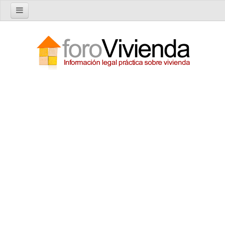
Inicio
Foro
Nuevo tema
Buscar en el foro
Categorías
Temas recientes
Reglas del Foro
Ayuda
Artículos
Artículos sobre Vivienda en Alquiler
Artículos sobre Vivienda en Propiedad
Artículos sobre la Comunidad de Propietarios