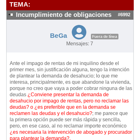
Modelos de Contratos
TEMA:
Requerimientos y comunicaciones
Incumplimiento de obligaciones
#6992
Formularios sobre Propiedad Horizontal
Modelos de Convocatoria de Junta de Propietarios
BeGa
Fuera de línea
Modelos de Acta de Junta de Propietarios
Mensajes: 7
Requerimientos y comunicaciones
Legislación
Ante el impago de rentas de mi inquilino desde el
primer mes, sin justificación alguna, tengo la intención
Legislación sobre Arrendamientos Urbanos
de plantear la demanda de desahucio; lo que me
Legislación sobre la Comunidad de Propietarios
interesa, principalmente, es que abandone la vivienda,
porque no creo que vaya a poder cobrar ninguna de las
Legislación sobre Adquisición de Vivienda en Propiedad
deudas
¿Conviene presentar la demanda de
Legislación de interés práctico
desahucio por impago de rentas, pero no reclamar las
deudas? o ¿es preferible que en la demanda se
Diccionario
reclamen las deudas y el desahucio?
; me parece que
la primera opción puede ser más ràpida y sencilla,
Usuario
pero, en ese caso, al no reclamar importe económico
¿es necesaria la intervención de abogado y procurador
Entrar / Salir
para plantear la demanda?.