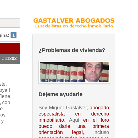
gina:
1
¿Problemas de vivienda?
#11202
ste.
oya!!
Déjeme ayudarle
Tiene
, con
Soy Miguel Gastalver,
abogado
le
especialista en derecho
toy
inmobiliario
. Aquí
en el foro
 y
puedo darle una primera
orientación legal
, incluso