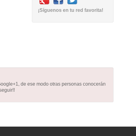
¡Síguenos en tu red favorita!
 Google+1, de ese modo otras personas conocerán
eguir!!