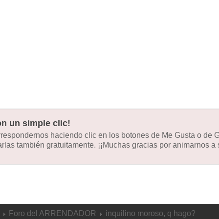
n un simple clic!
orrespondernos haciendo clic en los botones de Me Gusta o de
las también gratuitamente. ¡¡Muchas gracias por animarnos a s
Foro del ARRENDADOR
inquilino moroso, q hago?