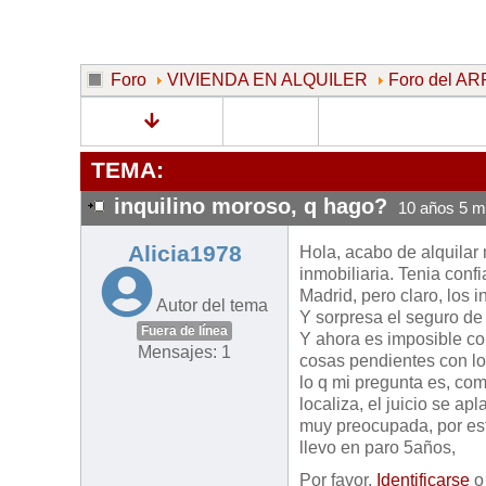
Foro
VIVIENDA EN ALQUILER
Foro del 
TEMA:
inquilino moroso, q hago?
10 años 5 m
Alicia1978
Hola, acabo de alquilar 
inmobiliaria. Tenia confi
Madrid, pero claro, los 
Autor del tema
Y sorpresa el seguro de
Fuera de línea
Y ahora es imposible co
Mensajes: 1
cosas pendientes con lo
lo q mi pregunta es, co
localiza, el juicio se a
muy preocupada, por est
llevo en paro 5años,
Por favor,
Identificarse