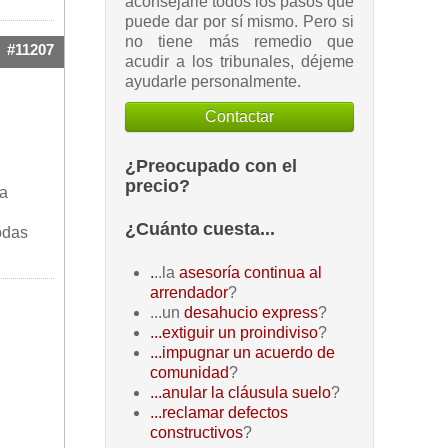
aconsejarle todos los pasos que
puede dar por sí mismo. Pero si
no tiene más remedio que
#11207
acudir a los tribunales, déjeme
ayudarle personalmente.
Contactar
¿Preocupado con el
precio?
pa
¿Cuánto cuesta...
odas
.
..la
asesoría continua al
arrendador
?
...un
desahucio express
?
...extiguir un proindiviso
?
...impugnar un acuerdo de
comunidad
?
...anular la cláusula suelo
?
...reclamar defectos
constructivos
?