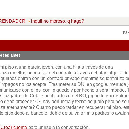
ARRENDADOR
inquilino moroso, q hago?
Pá
eses antes
mi piso a una pareja joven, con una hija a través de una
anza en ellos pq realizan el contrato a través del plan alquila de
inquilinos entran con un contrato privado mientras se formaliza e
 impagos no los acepta. Tras meter su DNI en google, menuda j
municarse con ellos, con lo quedó y por hecho q sera impago. 
s juzgados de Getafe publicados en el BO, pq no le encuentran
mo debo proceder? Si hay denuncia y fecha de judío pero no se 
plaza eternamente? Cuanto puedo tardar en recuperar mi piso, es
e piso debo al banco el doble de su valor, mis padres lo avalan
o
Crear cuenta
para unirse a la conversación.