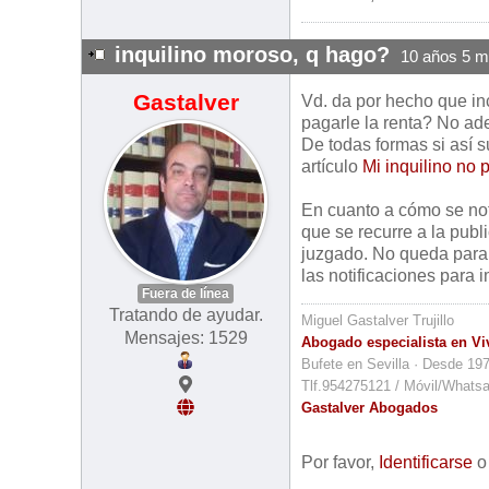
inquilino moroso, q hago?
10 años 5 m
Gastalver
Vd. da por hecho que in
pagarle la renta? No ad
De todas formas si así s
artículo
Mi inquilino no 
En cuanto a cómo se notif
que se recurre a la publi
juzgado. No queda paral
las notificaciones para 
Fuera de línea
Tratando de ayudar.
Miguel Gastalver Trujillo
Mensajes: 1529
Abogado especialista en Vi
Bufete en Sevilla · Desde 19
Tlf.954275121 / Móvil/Whats
Gastalver Abogados
Por favor,
Identificarse