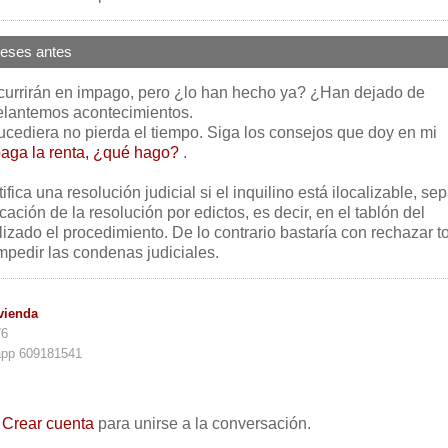
eses antes
currirán en impago, pero ¿lo han hecho ya? ¿Han dejado de
elantemos acontecimientos.
ucediera no pierda el tiempo. Siga los consejos que doy en mi
paga la renta, ¿qué hago?
.
ica una resolución judicial si el inquilino está ilocalizable, se
cación de la resolución por edictos, es decir, en el tablón del
izado el procedimiento. De lo contrario bastaría con rechazar t
impedir las condenas judiciales.
vienda
76
app 609181541
o
Crear cuenta
para unirse a la conversación.