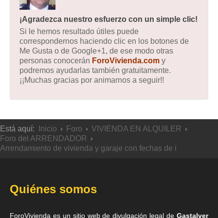
¡Agradezca nuestro esfuerzo con un simple clic!
Si le hemos resultado útiles puede
correspondernos haciendo clic en los botones de
Me Gusta o de Google+1, de ese modo otras
personas conocerán
ForoVivienda.com
y
podremos ayudarlas también gratuitamente.
¡¡Muchas gracias por animarnos a seguir!!
Está aquí:
Inicio
Foro
VIVIENDA EN ALQUILER
Foro del ARRENDADOR
Arrendamiento de vivienda y garaje con fechas de i
Quiénes somos
ForoVivienda es un sitio web de divulgación legal de
Gastalver