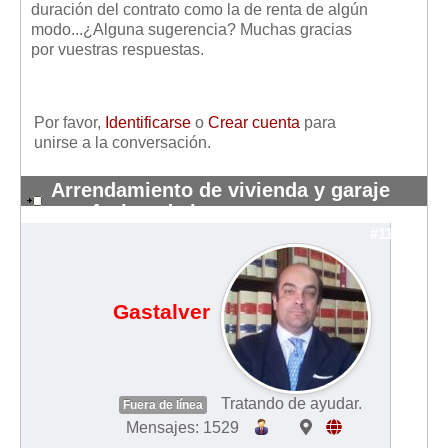
duración del contrato como la de renta de algún
Mis boletines
modo...¿Alguna sugerencia? Muchas gracias
por vuestras respuestas.
Por favor,
Identificarse
o
Crear cuenta
para
unirse a la conversación.
Arrendamiento de vivienda y garaje
con fechas de i
#11446
Gastalver
Tratando de ayudar.
Fuera de línea
Mensajes: 1529