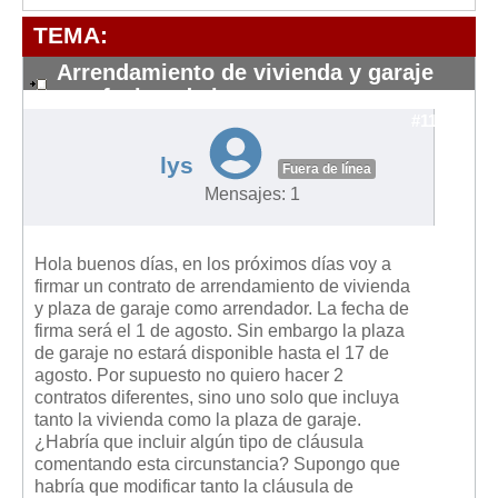
Modelos de Contratos
TEMA:
Requerimientos y comunicaciones
Formularios sobre Propiedad Horizontal
Arrendamiento de vivienda y garaje
con fechas de i
Modelos de Convocatoria de Junta de Propietarios
#11415
Modelos de Acta de Junta de Propietarios
lys
Fuera de línea
Requerimientos y comunicaciones
Mensajes: 1
Legislación
Legislación sobre Arrendamientos Urbanos
Hola buenos días, en los próximos días voy a
Legislación sobre la Comunidad de Propietarios
firmar un contrato de arrendamiento de vivienda
y plaza de garaje como arrendador. La fecha de
Legislación sobre Adquisición de Vivienda en Propiedad
firma será el 1 de agosto. Sin embargo la plaza
de garaje no estará disponible hasta el 17 de
Legislación de interés práctico
agosto. Por supuesto no quiero hacer 2
Diccionario
contratos diferentes, sino uno solo que incluya
tanto la vivienda como la plaza de garaje.
Usuario
¿Habría que incluir algún tipo de cláusula
comentando esta circunstancia? Supongo que
Entrar / Salir
habría que modificar tanto la cláusula de