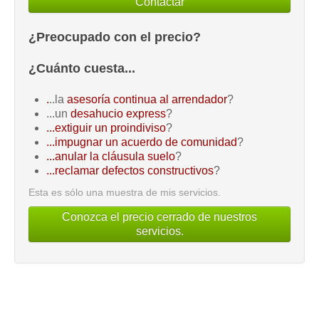
Contactar
¿Preocupado con el precio?
¿Cuánto cuesta...
.
..la
asesoría continua al arrendador
?
...un
desahucio express
?
...extiguir un proindiviso
?
...impugnar un acuerdo de comunidad
?
...anular la cláusula suelo
?
...reclamar defectos constructivos
?
Esta es sólo una muestra de mis servicios.
Conozca el precio cerrado de nuestros
servicios.