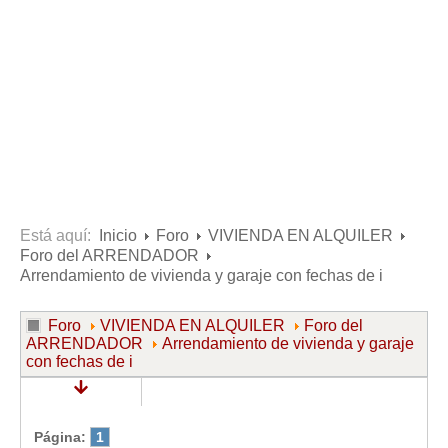
Consultas resueltas sobre Vivienda en Alquiler
Consultas resueltas sobre Vivienda en Propiedad
Consultas resueltas sobre la Comunidad de Propietarios
Formularios
Formularios de Arrendamientos Urbanos
Contratos de Arrendamiento
De vivienda
De uso distinto al de vivienda
Está aquí:
Inicio
Foro
VIVIENDA EN ALQUILER
Foro del ARRENDADOR
Otros contratos de Arrendamiento
Arrendamiento de vivienda y garaje con fechas de i
Requerimientos y comunicaciones
Para contratos posteriores al 6 de junio de 2013
Foro
VIVIENDA EN ALQUILER
Foro del
ARRENDADOR
Arrendamiento de vivienda y garaje
Para contratos anteriores al 6 de junio de 2013
con fechas de i
Para contratos de Renta Antigua
Formularios sobre Vivienda en Propiedad
Página:
1