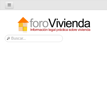
Inicio
Foro
Nuevo tema
Buscar en el foro
Categorías
Temas recientes
Reglas del Foro
Ayuda
Artículos
Artículos sobre Vivienda en Alquiler
Artículos sobre Vivienda en Propiedad
Artículos sobre la Comunidad de Propietarios