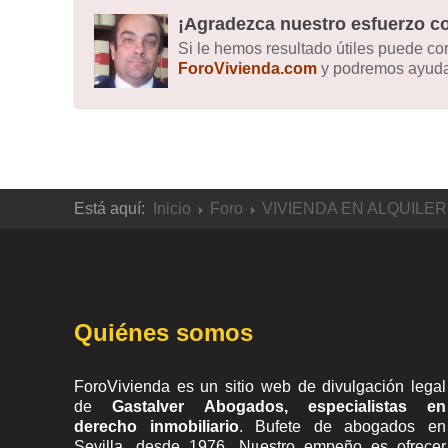
¡Agradezca nuestro esfuerzo co
Si le hemos resultado útiles puede c
ForoVivienda.com
y podremos ayudar
Está aquí:
Inicio
Foro
VIVIENDA EN ALQUILER
Quiénes somos
ForoVivienda es un sitio web de divulgación legal
de
Gastalver Abogados, especialistas en
derecho inmobiliario
. Bufete de
abogados en
Sevilla
, desde 1976. Nuestro empeño es ofrecer