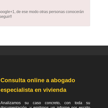
 Google+1, de ese modo otras personas conocerán
eguir!!
Consulta online a abogado
especialista en vivienda
Analizamos su caso concreto, con toda su
documentación, y emitimos un informe por escrito