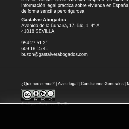
información legal práctica sobre vivienda en España
de forma sencilla pero rigurosa.
Gastalver Abogados
Avenida de la Buhaira, 17. Blq. 1. 4º-A
41018
SEVILLA
954 27 51 21
609 18 15 41
buzon@gastalverabogados.com
¿Quienes somos?
|
Aviso legal
|
Condiciones Generales
|
©
Miguel Gastalver Trujillo