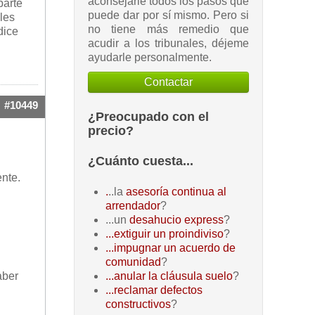
aconsejarle todos los pasos que
parte
puede dar por sí mismo. Pero si
les
no tiene más remedio que
dice
acudir a los tribunales, déjeme
ayudarle personalmente.
Contactar
#10449
¿Preocupado con el
precio?
¿Cuánto cuesta...
ente.
.
..la
asesoría continua al
arrendador
?
...un
desahucio express
?
...extiguir un proindiviso
?
...impugnar un acuerdo de
comunidad
?
aber
...anular la cláusula suelo
?
...reclamar defectos
constructivos
?