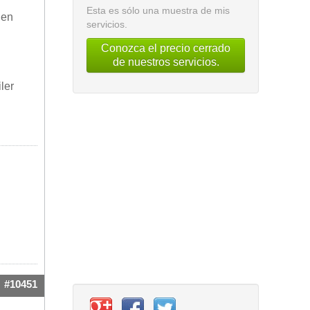
Esta es sólo una muestra de mis
 en
servicios.
Conozca el precio cerrado
de nuestros servicios.
ler
#10451