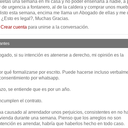
letas una semana en mi casa y no poder enseñarla a nadie, a 
r de urgencia a fontanero, al de la caldera y comprar unos mueb
 listo esta semana, encima me llama un Abogado de ellas y me 
 ¿Esto es legal?, Muchas Gracias.
o
Crear cuenta
para unirse a la conversación.
antes
gado, si su intención es atenerse a derecho, mi opinión es la
por qué formalizarse por escrito. Puede hacerse incluso verbalm
consentimiento por whatsapp.
azo, se entiende que es por un año.
incumplen el contrato.
 ha causado al arrendador unos perjuicios, consistentes en no h
ivienda durante una semana. Pienso que los arreglos no son
 intención es arrendar, habría que haberlos hecho en todo caso.