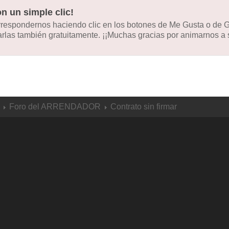
n un simple clic!
orrespondernos haciendo clic en los botones de Me Gusta o de
las también gratuitamente. ¡¡Muchas gracias por animarnos a s
Foro del ARRENDADOR
Contrato sin firmar