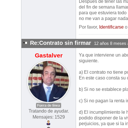
Despues de tener las ma
del fin de semana llama
para que estuviera todo
no me van a pagar nada
Por favor,
Identificarse
Re:Contrato sin firmar
12 años 8 meses 
Gastalver
Ya que interviene un abo
siguiente.
a) El contrato no tiene 
En este caso consta su 
b) Si no se establece pl
c) Si no pagan la renta 
Fuera de línea
Tratando de ayudar.
d) El incumplimiento le
Mensajes: 1529
podido disponer de la v
perjuicios, ya que si la