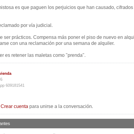
istosa es que paguen los perjuicios que han causado, cifrados
clamado por vía judicial.
que ser prácticos. Compensa más poner el piso de nuevo en alqui
arse con una reclamación por una semana de alquiler.
r es retener las maletas como "prenda".
vienda
76
app 609181541
o
Crear cuenta
para unirse a la conversación.
antes