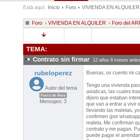
Está aquí:
Inicio
Foro
VIVIENDA EN ALQUILER
Foro
VIVIENDA EN ALQUILER
Foro del 
TEMA:
Contrato sin firmar
12 años 8 meses ante
rubeloperez
Buenas, os cuento mi c
Tengo una vivienda para
Autor del tema
asiaticas, las cuales tra
Fuera de línea
dijero que estaban inter
Mensajes: 3
que van a entrar a vivir
llevando las maletas, y
confirmen (por whatsapp
maleta. Me confirman qu
contrato y me pagan. Pu
puede pagar el arrendami