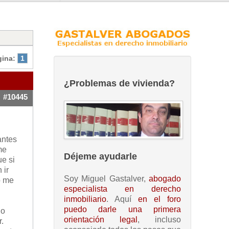
gina:
1
¿Problemas de vivienda?
#10445
antes
me
Déjeme ayudarle
ue si
 ir
Soy Miguel Gastalver,
abogado
o me
especialista en derecho
inmobiliario
. Aquí
en el foro
puedo darle una primera
no
orientación legal
, incluso
.