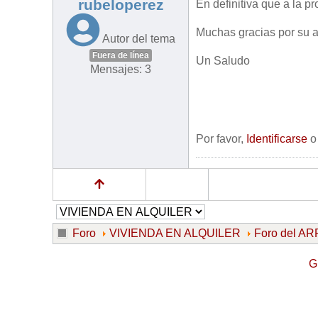
rubeloperez
En definitiva que a la pr
Muchas gracias por su a
Autor del tema
Fuera de línea
Un Saludo
Mensajes: 3
Por favor,
Identificarse
Foro
VIVIENDA EN ALQUILER
Foro del 
G