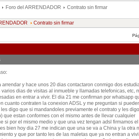
Foro del ARRENDADOR
Contrato sin firmar
ARRENDADOR
Contrato sin firmar
Pá
s
aso:
 arrendar y hace unos 20 dias contactaron conmigo dos estudi
s varios dias de visitas al inmueble y llamadas telefonicas, etc, 
esadas en entrar a vivir. El dia 21 me confirman por whatsapp q
 en cuanto contraten la conexion ADSL y me preguntan si pueden
o les digo que si mandandoles previamente el contrato y les dig
) que estan conformes con el mismo antes de llevar cualquier
e si por el mismo medio y que una vez tengan adsl firmamos el
es bien hoy dia 27 me indican que una se va a China y la otra 
ento y que por tanto les de las maletas que ya no entran a vivir