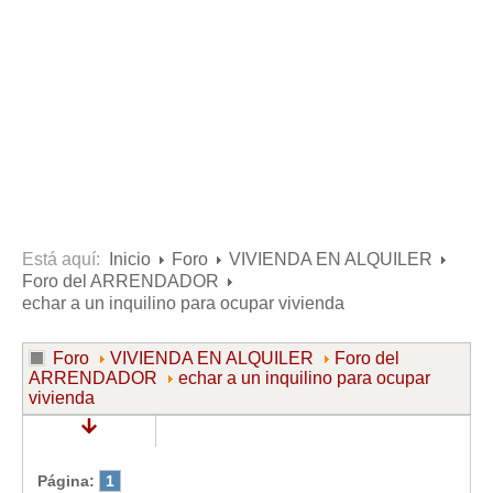
Consultas resueltas sobre Vivienda en Alquiler
Consultas resueltas sobre Vivienda en Propiedad
Consultas resueltas sobre la Comunidad de Propietarios
Formularios
Formularios de Arrendamientos Urbanos
Contratos de Arrendamiento
De vivienda
De uso distinto al de vivienda
Está aquí:
Inicio
Foro
VIVIENDA EN ALQUILER
Foro del ARRENDADOR
Otros contratos de Arrendamiento
echar a un inquilino para ocupar vivienda
Requerimientos y comunicaciones
Para contratos posteriores al 6 de junio de 2013
Foro
VIVIENDA EN ALQUILER
Foro del
ARRENDADOR
echar a un inquilino para ocupar
Para contratos anteriores al 6 de junio de 2013
vivienda
Para contratos de Renta Antigua
Formularios sobre Vivienda en Propiedad
Página:
1