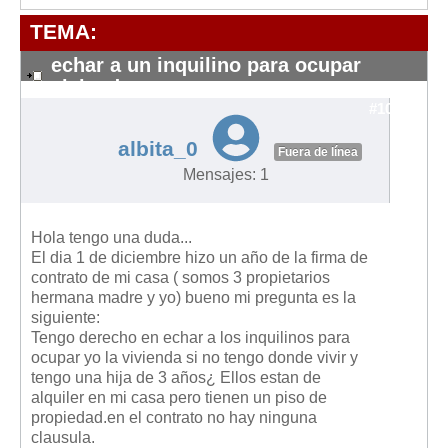
Modelos de Contratos
TEMA:
Requerimientos y comunicaciones
Formularios sobre Propiedad Horizontal
echar a un inquilino para ocupar
vivienda
Modelos de Convocatoria de Junta de Propietarios
#10313
Modelos de Acta de Junta de Propietarios
albita_0
Fuera de línea
Requerimientos y comunicaciones
Mensajes: 1
Legislación
Legislación sobre Arrendamientos Urbanos
Hola tengo una duda...
Legislación sobre la Comunidad de Propietarios
El dia 1 de diciembre hizo un año de la firma de
contrato de mi casa ( somos 3 propietarios
Legislación sobre Adquisición de Vivienda en Propiedad
hermana madre y yo) bueno mi pregunta es la
siguiente:
Legislación de interés práctico
Tengo derecho en echar a los inquilinos para
Diccionario
ocupar yo la vivienda si no tengo donde vivir y
tengo una hija de 3 años¿ Ellos estan de
Usuario
alquiler en mi casa pero tienen un piso de
propiedad.en el contrato no hay ninguna
Entrar / Salir
clausula.