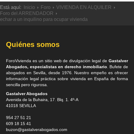
Está aquí:
Inicio
Foro
VIVIENDA EN ALQUILER
Foro del ARRENDADOR
echar a un inquilino para ocupar vivienda
Quiénes somos
ForoVivienda es un sitio web de divulgación legal de
Gastalver
Abogados, especialistas en derecho inmobiliario
. Bufete de
abogados en Sevilla
, desde 1976. Nuestro empeño es ofrecer
información legal práctica sobre vivienda en España de forma
sencilla pero rigurosa.
Gastalver Abogados
Avenida de la Buhaira, 17. Blq. 1. 4º-A
41018
SEVILLA
954 27 51 21
609 18 15 41
buzon@gastalverabogados.com