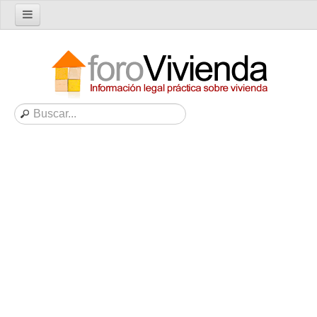
Inicio
Foro
Nuevo tema
Buscar en el foro
Categorías
Temas recientes
Reglas del Foro
Ayuda
Artículos
Artículos sobre Vivienda en Alquiler
Artículos sobre Vivienda en Propiedad
Artículos sobre la Comunidad de Propietarios