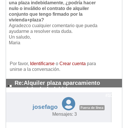
una plaza indebidamente, ¿podría hacer
Mis boletines
nulo o inválido el contrato de alquiler
conjunto que tengo firmado por la
vivienda+plaza?
Agradezco cualquier comentario que pueda
ayudarme a resolver esta duda.
Un saludo,
Maria
Por favor,
Identificarse
o
Crear cuenta
para
unirse a la conversación.
Re:Alquiler plaza aparcamiento
municipal - indebido
#10571
josefago
Fuera de línea
Mensajes: 3