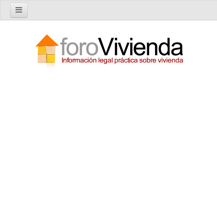
Inicio
Foro
Nuevo tema
Buscar en el foro
Categorías
Temas recientes
Reglas del Foro
Ayuda
Artículos
Artículos sobre Vivienda en Alquiler
Artículos sobre Vivienda en Propiedad
Artículos sobre la Comunidad de Propietarios