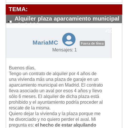
Modelos de Contratos
TEMA:
Requerimientos y comunicaciones
Formularios sobre Propiedad Horizontal
Alquiler plaza aparcamiento municipal
- indebido
Modelos de Convocatoria de Junta de Propietarios
#10569
Modelos de Acta de Junta de Propietarios
MariaMC
Fuera de línea
Requerimientos y comunicaciones
Mensajes: 1
Legislación
Legislación sobre Arrendamientos Urbanos
Buenos días,
Legislación sobre la Comunidad de Propietarios
Tengo un contrato de alquiler por 4 años de
una vivienda más una plaza de garaje en un
Legislación sobre Adquisición de Vivienda en Propiedad
aparcamiento municipal en Madrid. El contrato
lleva asociado un aval por esos 4 años y llevo
Legislación de interés práctico
sólo 6 meses. El alquiler de dicha plaza está
Diccionario
prohibido y el ayuntamiento podría proceder al
rescate de la misma.
Usuario
Quiero dejar la vivienda y la plaza porque me
he divorciado y no quiero perder el aval. Mi
Entrar / Salir
pregunta es:
el hecho de estar alquilando