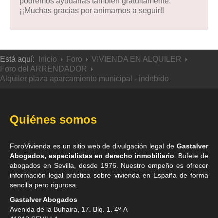
podremos ayudarlas también gratuitamente.
¡¡Muchas gracias por animarnos a seguir!!
Está aquí:
Inicio
Foro
VIVIENDA EN ALQUILER
Foro del ARRENDADOR
Alquiler plaza aparcamiento municipal - indebido
Quiénes somos
ForoVivienda es un sitio web de divulgación legal de
Gastalver
Abogados, especialistas en derecho inmobiliario
. Bufete de
abogados en Sevilla
, desde 1976. Nuestro empeño es ofrecer
información legal práctica sobre vivienda en España de forma
sencilla pero rigurosa.
Gastalver Abogados
Avenida de la Buhaira, 17. Blq. 1. 4º-A