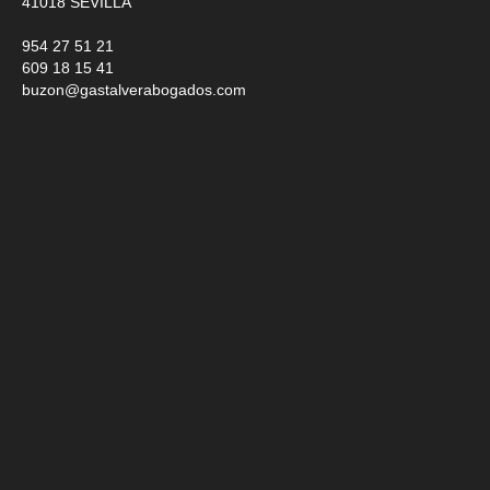
41018
SEVILLA
954 27 51 21
609 18 15 41
buzon@gastalverabogados.com