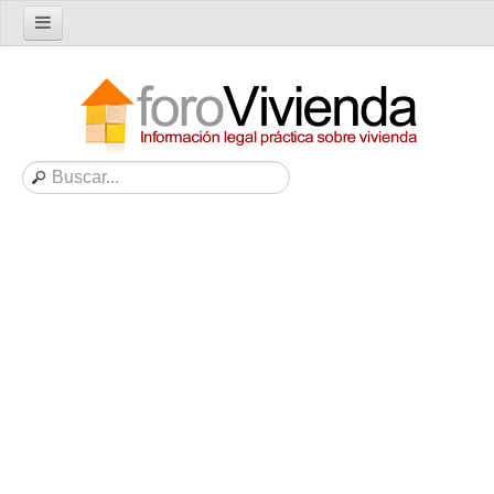
Inicio
Foro
Nuevo tema
Buscar en el foro
Categorías
Temas recientes
Reglas del Foro
Ayuda
Artículos
Artículos sobre Vivienda en Alquiler
Artículos sobre Vivienda en Propiedad
Artículos sobre la Comunidad de Propietarios