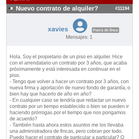
Modelos de Contratos
Nuevo contrato de alquiler?
#11194
Requerimientos y comunicaciones
Formularios sobre Propiedad Horizontal
xavies
Modelos de Convocatoria de Junta de Propietarios
Fuera de línea
Mensajes: 1
Modelos de Acta de Junta de Propietarios
Requerimientos y comunicaciones
Hola. Soy el propietario de un piso en alquiler. Hice
Legislación
con el arrendatario un contrato por 3 años, que acaba
próximamente y está interesada en continuar en el
Legislación sobre Arrendamientos Urbanos
piso.
Legislación sobre la Comunidad de Propietarios
- Tengo que volver a hacer un contrato por 3 años, con
nueva firma y aportación de nuevo fondo de garantía, o
Legislación sobre Adquisición de Vivienda en Propiedad
bien hay que hacerlo de año en año?
Legislación de interés práctico
- En cualquier caso se tendría que redactar un nuevo
contrato por un tiempo establecido o bien se pueden ir
Diccionario
haciendo prórrogas por el tiempo que nos pongamos
de acuerdo?
Usuario
- También hasta ahora estos asuntos me los llevaba
una administradora de fincas, pero cobran por todo.
Entrar / Salir
Puedo hacer el contrato de particular a particular? O