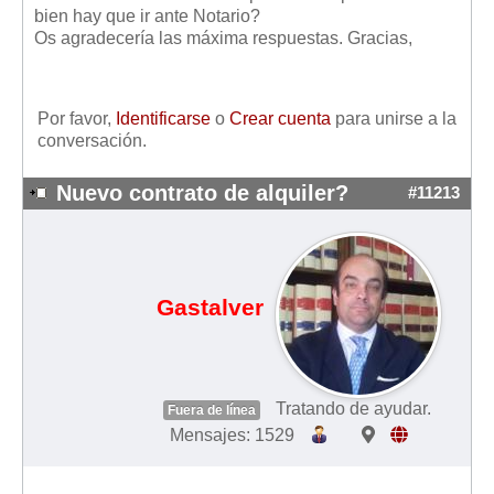
Mis boletines
bien hay que ir ante Notario?
Os agradecería las máxima respuestas. Gracias,
Por favor,
Identificarse
o
Crear cuenta
para unirse a la
conversación.
Nuevo contrato de alquiler?
#11213
Gastalver
Tratando de ayudar.
Fuera de línea
Mensajes: 1529