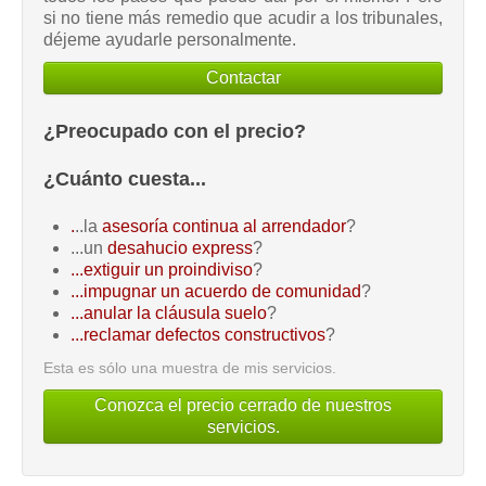
si no tiene más remedio que acudir a los tribunales,
déjeme ayudarle personalmente.
Contactar
¿Preocupado con el precio?
¿Cuánto cuesta...
.
..la
asesoría continua al arrendador
?
...un
desahucio express
?
...extiguir un proindiviso
?
...impugnar un acuerdo de comunidad
?
...anular la cláusula suelo
?
...reclamar defectos constructivos
?
Esta es sólo una muestra de mis servicios.
Conozca el precio cerrado de nuestros
servicios.