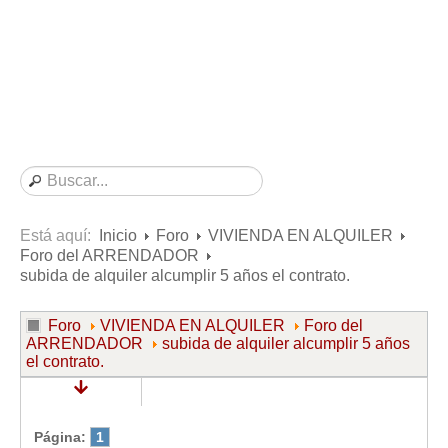
Consultas resueltas sobre Vivienda en Alquiler
Consultas resueltas sobre Vivienda en Propiedad
Consultas resueltas sobre la Comunidad de Propietarios
Formularios
Formularios de Arrendamientos Urbanos
Contratos de Arrendamiento
De vivienda
De uso distinto al de vivienda
Está aquí:
Inicio
Foro
VIVIENDA EN ALQUILER
Foro del ARRENDADOR
Otros contratos de Arrendamiento
subida de alquiler alcumplir 5 años el contrato.
Requerimientos y comunicaciones
Para contratos posteriores al 6 de junio de 2013
Foro
VIVIENDA EN ALQUILER
Foro del
ARRENDADOR
subida de alquiler alcumplir 5 años
Para contratos anteriores al 6 de junio de 2013
el contrato.
Para contratos de Renta Antigua
Formularios sobre Vivienda en Propiedad
Página:
1