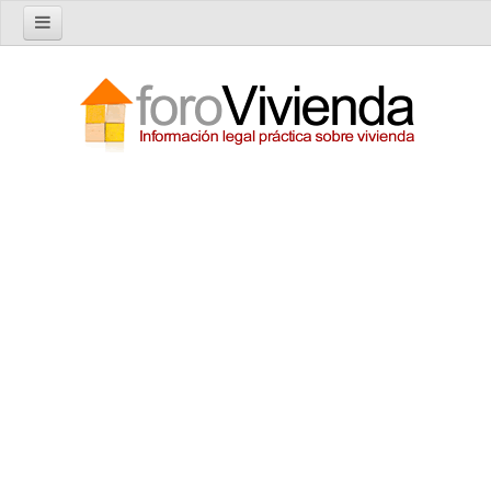
Inicio
Foro
Nuevo tema
Buscar en el foro
Categorías
Temas recientes
Reglas del Foro
Ayuda
Artículos
Artículos sobre Vivienda en Alquiler
Artículos sobre Vivienda en Propiedad
Artículos sobre la Comunidad de Propietarios