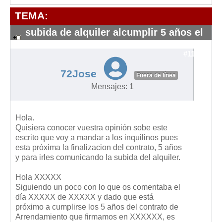
Modelos de Contratos
TEMA:
Requerimientos y comunicaciones
Formularios sobre Propiedad Horizontal
subida de alquiler alcumplir 5 años el
contrato.
Modelos de Convocatoria de Junta de Propietarios
#11463
Modelos de Acta de Junta de Propietarios
72Jose
Fuera de línea
Requerimientos y comunicaciones
Mensajes: 1
Legislación
Legislación sobre Arrendamientos Urbanos
Hola.
Legislación sobre la Comunidad de Propietarios
Quisiera conocer vuestra opinión sobe este
escrito que voy a mandar a los inquilinos pues
Legislación sobre Adquisición de Vivienda en Propiedad
esta próxima la finalizacion del contrato, 5 años
y para irles comunicando la subida del alquiler.
Legislación de interés práctico
Diccionario
Hola XXXXX
Siguiendo un poco con lo que os comentaba el
Usuario
día XXXXX de XXXXX y dado que está
próximo a cumplirse los 5 años del contrato de
Entrar / Salir
Arrendamiento que firmamos en XXXXXX, es