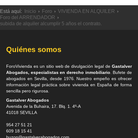
Está aquí:
Inicio
Foro
VIVIENDA EN ALQUILER
Foro del ARRENDADOR
subida de alquiler alcumplir 5 años el contrato.
Quiénes somos
ForoVivienda es un sitio web de divulgación legal de
Gastalver
Abogados, especialistas en derecho inmobiliario
. Bufete de
abogados en Sevilla
, desde 1976. Nuestro empeño es ofrecer
información legal práctica sobre vivienda en España de forma
sencilla pero rigurosa.
Gastalver Abogados
Avenida de la Buhaira, 17. Blq. 1. 4º-A
41018
SEVILLA
954 27 51 21
609 18 15 41
buzon@gastalverabogados.com