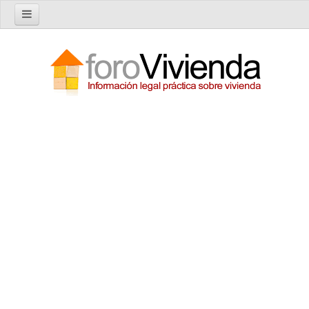
Inicio
Foro
Nuevo tema
Buscar en el foro
Categorías
Temas recientes
Reglas del Foro
Ayuda
Artículos
Artículos sobre Vivienda en Alquiler
Artículos sobre Vivienda en Propiedad
Artículos sobre la Comunidad de Propietarios