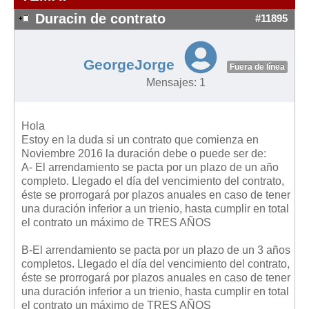
Modelos de Contratos
Duracin de contrato
#11895
Requerimientos y comunicaciones
Formularios sobre Propiedad Horizontal
GeorgeJorge
Modelos de Convocatoria de Junta de Propietarios
Fuera de línea
Mensajes: 1
Modelos de Acta de Junta de Propietarios
Requerimientos y comunicaciones
Hola
Legislación
Estoy en la duda si un contrato que comienza en
Noviembre 2016 la duración debe o puede ser de:
Legislación sobre Arrendamientos Urbanos
A- El arrendamiento se pacta por un plazo de un año
Legislación sobre la Comunidad de Propietarios
completo. Llegado el día del vencimiento del contrato,
éste se prorrogará por plazos anuales en caso de tener
Legislación sobre Adquisición de Vivienda en Propiedad
una duración inferior a un trienio, hasta cumplir en total
Legislación de interés práctico
el contrato un máximo de TRES AÑOS
Diccionario
B-El arrendamiento se pacta por un plazo de un 3 años
completos. Llegado el día del vencimiento del contrato,
Usuario
éste se prorrogará por plazos anuales en caso de tener
una duración inferior a un trienio, hasta cumplir en total
Entrar / Salir
el contrato un máximo de TRES AÑOS