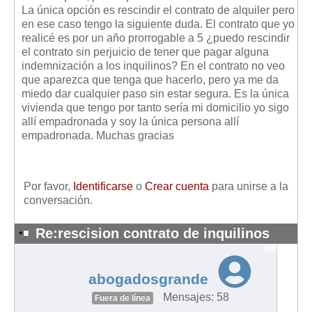
Mis boletines
La única opción es rescindir el contrato de alquiler pero
en ese caso tengo la siguiente duda. El contrato que yo
realicé es por un año prorrogable a 5 ¿puedo rescindir
el contrato sin perjuicio de tener que pagar alguna
indemnización a los inquilinos? En el contrato no veo
que aparezca que tenga que hacerlo, pero ya me da
miedo dar cualquier paso sin estar segura. Es la única
vivienda que tengo por tanto sería mi domicilio yo sigo
allí empadronada y soy la única persona allí
empadronada. Muchas gracias
Por favor,
Identificarse
o
Crear cuenta
para unirse a la
conversación.
Re:rescision contrato de inquilinos
#8536
abogadosgrande
Mensajes: 58
Fuera de línea