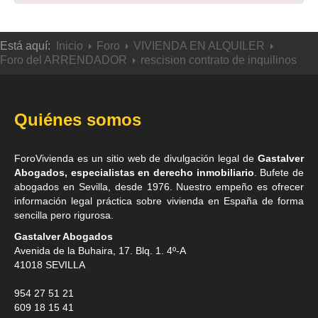
Está aquí:
Inicio
Foro
VIVIENDA EN ALQUILER
Foro del ARRENDADOR
rescision contrato de inquilinos
Quiénes somos
ForoVivienda es un sitio web de divulgación legal de
Gastalver
Abogados, especialistas en derecho inmobiliario
. Bufete de
abogados en Sevilla
, desde 1976. Nuestro empeño es ofrecer
información legal práctica sobre vivienda en España de forma
sencilla pero rigurosa.
Gastalver Abogados
Avenida de la Buhaira, 17. Blq. 1. 4º-A
41018
SEVILLA
954 27 51 21
609 18 15 41