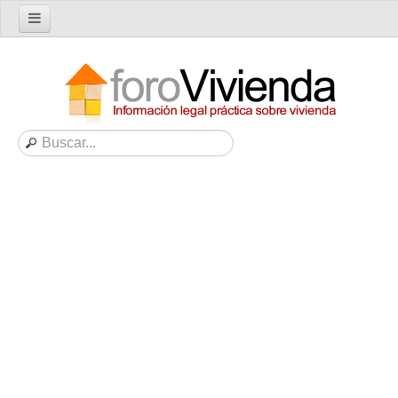
Inicio
Foro
Nuevo tema
Buscar en el foro
Categorías
Temas recientes
Reglas del Foro
Ayuda
Artículos
Artículos sobre Vivienda en Alquiler
Artículos sobre Vivienda en Propiedad
Artículos sobre la Comunidad de Propietarios