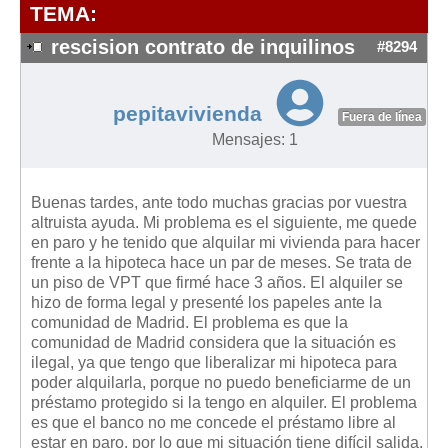
Modelos de Contratos
TEMA:
Requerimientos y comunicaciones
rescision contrato de inquilinos
#8294
Formularios sobre Propiedad Horizontal
Modelos de Convocatoria de Junta de Propietarios
pepitavivienda
Fuera de línea
Modelos de Acta de Junta de Propietarios
Mensajes: 1
Requerimientos y comunicaciones
Legislación
Buenas tardes, ante todo muchas gracias por vuestra
altruista ayuda. Mi problema es el siguiente, me quede
Legislación sobre Arrendamientos Urbanos
en paro y he tenido que alquilar mi vivienda para hacer
Legislación sobre la Comunidad de Propietarios
frente a la hipoteca hace un par de meses. Se trata de
un piso de VPT que firmé hace 3 años. El alquiler se
Legislación sobre Adquisición de Vivienda en Propiedad
hizo de forma legal y presenté los papeles ante la
Legislación de interés práctico
comunidad de Madrid. El problema es que la
comunidad de Madrid considera que la situación es
Diccionario
ilegal, ya que tengo que liberalizar mi hipoteca para
poder alquilarla, porque no puedo beneficiarme de un
Usuario
préstamo protegido si la tengo en alquiler. El problema
es que el banco no me concede el préstamo libre al
Entrar / Salir
estar en paro, por lo que mi situación tiene difícil salida.