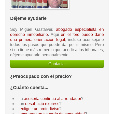
Déjeme ayudarle
Soy Miguel Gastalver,
abogado especialista en
derecho inmobiliario
. Aquí
en el foro puedo darle
una primera orientación legal
, incluso aconsejarle
todos los pasos que puede dar por sí mismo. Pero
si no tiene más remedio que acudir a los tribunales,
déjeme ayudarle personalmente.
Contactar
¿Preocupado con el precio?
¿Cuánto cuesta...
.
..la
asesoría continua al arrendador
?
...un
desahucio express
?
...extiguir un proindiviso
?
...impugnar un acuerdo de comunidad
?