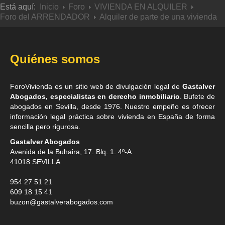
Está aquí:
Inicio
Foro
VIVIENDA EN ALQUILER
Foro del ARRENDADOR
Alquiler de parte de una vivienda
Quiénes somos
ForoVivienda es un sitio web de divulgación legal de
Gastalver
Abogados, especialistas en derecho inmobiliario
. Bufete de
abogados en Sevilla
, desde 1976. Nuestro empeño es ofrecer
información legal práctica sobre vivienda en España de forma
sencilla pero rigurosa.
Gastalver Abogados
Avenida de la Buhaira, 17. Blq. 1. 4º-A
41018
SEVILLA
954 27 51 21
609 18 15 41
buzon@gastalverabogados.com