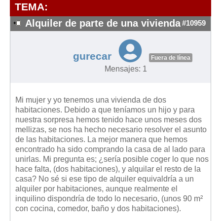
Modelos de Contratos
TEMA:
Requerimientos y comunicaciones
Alquiler de parte de una vivienda
#10959
Formularios sobre Propiedad Horizontal
Modelos de Convocatoria de Junta de Propietarios
gurecar
Fuera de línea
Modelos de Acta de Junta de Propietarios
Mensajes: 1
Requerimientos y comunicaciones
Legislación
Mi mujer y yo tenemos una vivienda de dos
habitaciones. Debido a que teníamos un hijo y para
Legislación sobre Arrendamientos Urbanos
nuestra sorpresa hemos tenido hace unos meses dos
Legislación sobre la Comunidad de Propietarios
mellizas, se nos ha hecho necesario resolver el asunto
de las habitaciones. La mejor manera que hemos
Legislación sobre Adquisición de Vivienda en Propiedad
encontrado ha sido comprando la casa de al lado para
Legislación de interés práctico
unirlas. Mi pregunta es; ¿sería posible coger lo que nos
hace falta, (dos habitaciones), y alquilar el resto de la
Diccionario
casa? No sé si ese tipo de alquiler equivaldría a un
alquiler por habitaciones, aunque realmente el
Usuario
inquilino dispondría de todo lo necesario, (unos 90 m²
con cocina, comedor, baño y dos habitaciones).
Entrar / Salir