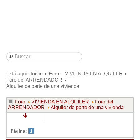
Consultas resueltas sobre Vivienda en Alquiler
Consultas resueltas sobre Vivienda en Propiedad
Consultas resueltas sobre la Comunidad de Propietarios
Formularios
Formularios de Arrendamientos Urbanos
Contratos de Arrendamiento
De vivienda
De uso distinto al de vivienda
Está aquí:
Inicio
Foro
VIVIENDA EN ALQUILER
Foro del ARRENDADOR
Otros contratos de Arrendamiento
Alquiler de parte de una vivienda
Requerimientos y comunicaciones
Para contratos posteriores al 6 de junio de 2013
Foro
VIVIENDA EN ALQUILER
Foro del
ARRENDADOR
Alquiler de parte de una vivienda
Para contratos anteriores al 6 de junio de 2013
Para contratos de Renta Antigua
Formularios sobre Vivienda en Propiedad
Página:
1