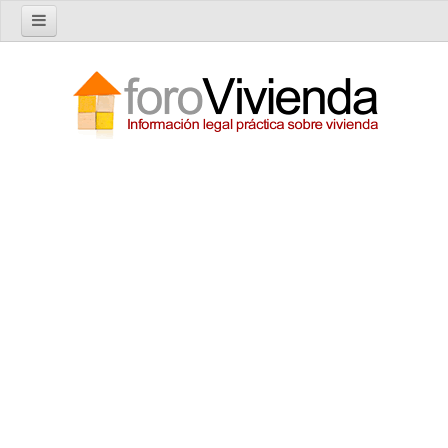
Inicio
Foro
Nuevo tema
Buscar en el foro
Categorías
Temas recientes
Reglas del Foro
Ayuda
Artículos
Artículos sobre Vivienda en Alquiler
Artículos sobre Vivienda en Propiedad
Artículos sobre la Comunidad de Propietarios