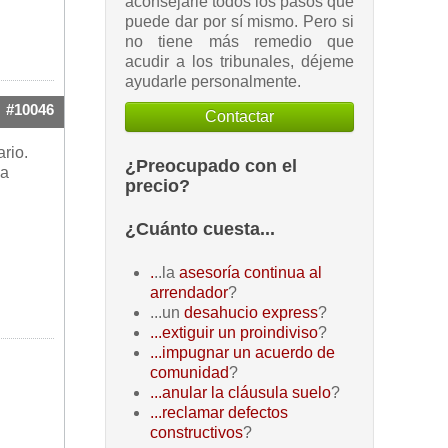
aconsejarle todos los pasos que
puede dar por sí mismo. Pero si
no tiene más remedio que
acudir a los tribunales, déjeme
ayudarle personalmente.
#10046
Contactar
rio.
¿Preocupado con el
 a
precio?
¿Cuánto cuesta...
.
..la
asesoría continua al
arrendador
?
...un
desahucio express
?
...extiguir un proindiviso
?
...impugnar un acuerdo de
comunidad
?
...anular la cláusula suelo
?
...reclamar defectos
constructivos
?