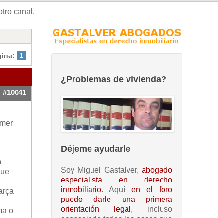
otro canal.
gina:
1
¿Problemas de vivienda?
#10041
imer
Déjeme ayudarle
a
Soy Miguel Gastalver,
abogado
que
especialista en derecho
inmobiliario
. Aquí
en el foro
arça
puedo darle una primera
orientación legal
, incluso
ma o