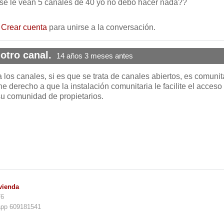
se le vean 5 canales de 40 yo no debo hacer nada??
o
Crear cuenta
para unirse a la conversación.
otro canal.
14 años 3 meses antes
los canales, si es que se trata de canales abiertos, es comunita
ne derecho a que la instalación comunitaria le facilite el acceso
u comunidad de propietarios.
vienda
76
app 609181541