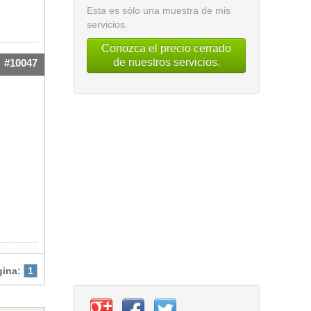
Esta es sólo una muestra de mis
servicios.
Conozca el precio cerrado
de nuestros servicios.
#10047
gina:
1