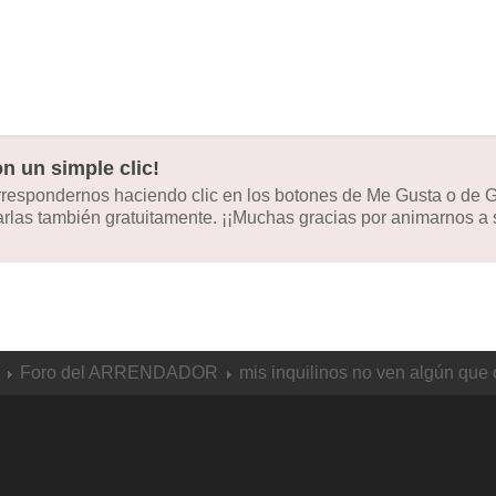
n un simple clic!
orrespondernos haciendo clic en los botones de Me Gusta o de
las también gratuitamente. ¡¡Muchas gracias por animarnos a s
Foro del ARRENDADOR
mis inquilinos no ven algún que 