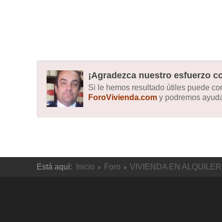
¡Agradezca nuestro esfuerzo co
Si le hemos resultado útiles puede c
ForoVivienda.com
y podremos ayudar
Está aquí:
Inicio
Foro
VIVIENDA EN ALQUILER