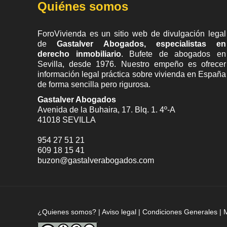
Quiénes somos
ForoVivienda es un sitio web de divulgación legal
de
Gastalver Abogados, especialistas en
derecho inmobiliario
. Bufete de
abogados en
Sevilla
, desde 1976. Nuestro empeño es ofrecer
información legal práctica sobre vivienda en España
de forma sencilla pero rigurosa.
Gastalver Abogados
Avenida de la Buhaira, 17. Blq. 1. 4º-A
41018
SEVILLA
954 27 51 21
609 18 15 41
buzon@gastalverabogados.com
¿Quienes somos?
|
Aviso legal
|
Condiciones Generales
|