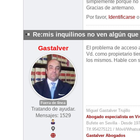
simplemente porque no 
Gracias de antemano.
Por favor,
Identificarse
Re:mis inquilinos no ven algún que 
Gastalver
El problema de acceso a 
Vd. como propietario tie
los mismos. Hable con s
Fuera de línea
Tratando de ayudar.
Miguel Gastalver Trujillo
Mensajes: 1529
Abogado especialista en Vi
Bufete en Sevilla · Desde 19
Tlf.954275121 / Móvil/Whats
Gastalver Abogados