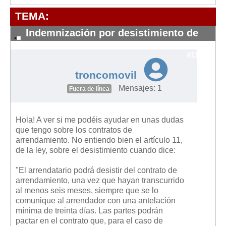
Modelos de Contratos
TEMA:
Requerimientos y comunicaciones
Formularios sobre Propiedad Horizontal
Indemnización por desistimiento de
contrato
Modelos de Convocatoria de Junta de Propietarios
#11813
Modelos de Acta de Junta de Propietarios
troncomovil
Requerimientos y comunicaciones
Mensajes: 1
Fuera de línea
Legislación
Legislación sobre Arrendamientos Urbanos
Hola! A ver si me podéis ayudar en unas dudas
Legislación sobre la Comunidad de Propietarios
que tengo sobre los contratos de
arrendamiento. No entiendo bien el artículo 11,
Legislación sobre Adquisición de Vivienda en Propiedad
de la ley, sobre el desistimiento cuando dice:
Legislación de interés práctico
"El arrendatario podrá desistir del contrato de
Diccionario
arrendamiento, una vez que hayan transcurrido
al menos seis meses, siempre que se lo
Usuario
comunique al arrendador con una antelación
mínima de treinta días. Las partes podrán
Entrar / Salir
pactar en el contrato que, para el caso de