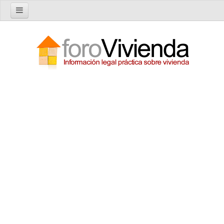
Inicio
Foro
Nuevo tema
Buscar en el foro
Categorías
Temas recientes
Reglas del Foro
Ayuda
Artículos
Artículos sobre Vivienda en Alquiler
Artículos sobre Vivienda en Propiedad
Artículos sobre la Comunidad de Propietarios