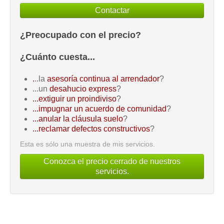
Contactar
¿Preocupado con el precio?
¿Cuánto cuesta...
.
..la
asesoría continua al arrendador
?
...un
desahucio express
?
...extiguir un proindiviso
?
...impugnar un acuerdo de comunidad
?
...anular la cláusula suelo
?
...reclamar defectos constructivos
?
Esta es sólo una muestra de mis servicios.
Conozca el precio cerrado de nuestros
servicios.