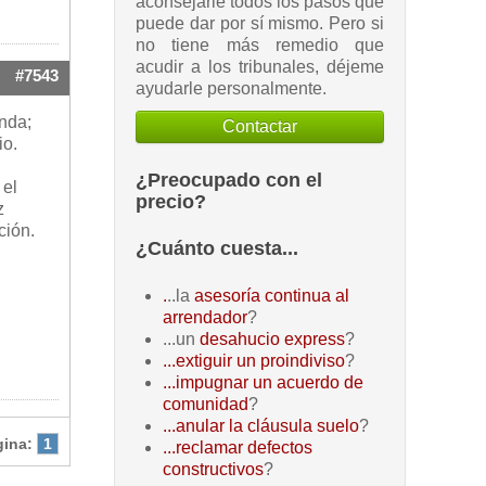
aconsejarle todos los pasos que
puede dar por sí mismo. Pero si
no tiene más remedio que
acudir a los tribunales, déjeme
#7543
ayudarle personalmente.
enda;
Contactar
io.
¿Preocupado con el
 el
precio?
z
ción.
¿Cuánto cuesta...
.
..la
asesoría continua al
arrendador
?
...un
desahucio express
?
...extiguir un proindiviso
?
...impugnar un acuerdo de
comunidad
?
...anular la cláusula suelo
?
gina:
1
...reclamar defectos
constructivos
?