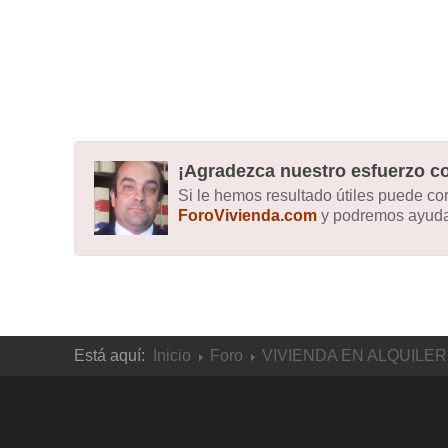
¡Agradezca nuestro esfuerzo co
Si le hemos resultado útiles puede c
ForoVivienda.com
y podremos ayudar
Está aquí:
Inicio
Foro
VIVIENDA EN ALQUILER