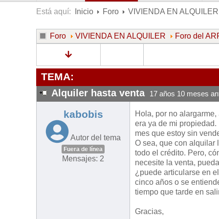
Está aquí:
Inicio
Foro
VIVIENDA EN ALQUILER
Foro
VIVIENDA EN ALQUILER
Foro del 
TEMA:
Alquiler hasta venta
17 años 10 meses an
kabobis
Hola, por no alargarme, 
era ya de mi propiedad
mes que estoy sin vende
Autor del tema
O sea, que con alquilar 
Fuera de línea
todo el crédito. Pero, c
Mensajes: 2
necesite la venta, pueda 
¿puede articularse en el
cinco años o se entiende
tiempo que tarde en sali
Gracias,