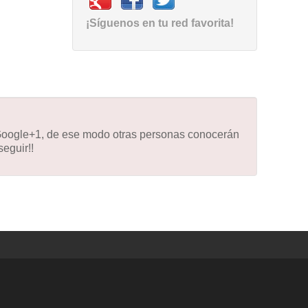
¡Síguenos en tu red favorita!
 Google+1, de ese modo otras personas conocerán
eguir!!