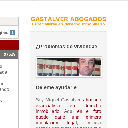
gina:
1
¿Problemas de vivienda?
#7529
ue
cada
ar
Déjeme ayudarle
uando
Soy Miguel Gastalver,
abogado
s
especialista en derecho
inmobiliario
. Aquí
en el foro
puedo darle una primera
orientación legal
, incluso