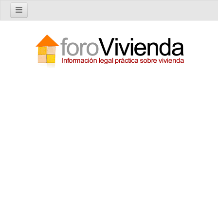
Inicio
Foro
Nuevo tema
Buscar en el foro
Categorías
Temas recientes
Reglas del Foro
Ayuda
Artículos
Artículos sobre Vivienda en Alquiler
Artículos sobre Vivienda en Propiedad
Artículos sobre la Comunidad de Propietarios