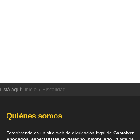
Está aquí:
Inicio
Fiscalidad
Quiénes somos
ForoVivienda es un sitio web de divulgación legal de
Gastalver
Abogados, especialistas en derecho inmobiliario
. Bufete de