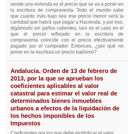
Modelos de Contratos
vende una vivienda es el precio que se va a poner en
Requerimientos y comunicaciones
la escritura de compraventa. Todo el mundo sabe
que cuanto más bajo sea ese precio menor será la
Formularios sobre Propiedad Horizontal
cantidad que habrá que pagar a Hacienda, y por eso,
Modelos de Convocatoria de Junta de Propietarios
digámoslo sin paños calientes, raro es el caso en el
que el precio reflejado en la escritura de
Modelos de Acta de Junta de Propietarios
compraventa coincide con el precio efectivamente
pagado por el comprador. Entonces, ¿por qué no
Requerimientos y comunicaciones
poner en la escritura un precio bajísimo?
Legislación
Legislación sobre Arrendamientos Urbanos
Andalucía. Orden de 13 de febrero de
Legislación sobre la Comunidad de Propietarios
2013, por la que se aprueban los
coeficientes aplicables al valor
Legislación sobre Adquisición de Vivienda en Propiedad
catastral para estimar el valor real de
Legislación de interés práctico
determinados bienes inmuebles
Diccionario
urbanos a efectos de la liquidación de
los hechos imponibles de los
Usuario
Impuestos
Entrar / Salir
Coeficientes por los que debe multiplicar el valor