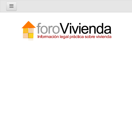
Inicio
Foro
Nuevo tema
Buscar en el foro
Categorías
Temas recientes
Reglas del Foro
Ayuda
Artículos
Artículos sobre Vivienda en Alquiler
Artículos sobre Vivienda en Propiedad
Artículos sobre la Comunidad de Propietarios