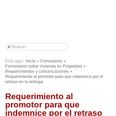
Consultas resueltas sobre Vivienda en Alquiler
Consultas resueltas sobre Vivienda en Propiedad
Consultas resueltas sobre la Comunidad de Propietarios
Formularios
Formularios de Arrendamientos Urbanos
Contratos de Arrendamiento
De vivienda
De uso distinto al de vivienda
Está aquí:
Inicio
Formularios
Formularios sobre Vivienda en Propiedad
Otros contratos de Arrendamiento
Requerimientos y comunicaciones
Requerimientos y comunicaciones
Requerimiento al promotor para que indemnice por el
retraso en la entrega
Para contratos posteriores al 6 de junio de 2013
Para contratos anteriores al 6 de junio de 2013
Requerimiento al
Para contratos de Renta Antigua
promotor para que
Formularios sobre Vivienda en Propiedad
indemnice por el retraso