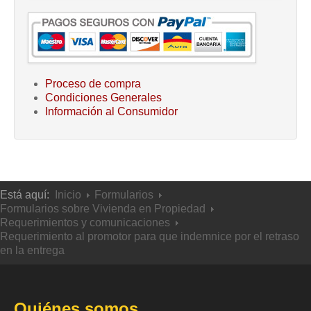
Proceso de compra
Condiciones Generales
Información al Consumidor
Está aquí:
Inicio
Formularios
Formularios sobre Vivienda en Propiedad
Requerimientos y comunicaciones
Requerimiento al promotor para que indemnice por el retraso
en la entrega
Quiénes somos