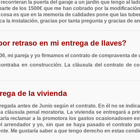
corrieran la puerta del garaje a un jardín que tengo al lad
aparte de los 1500€ que me han cobrado por la modificación,
 cosa es que en la memoria de calidades pone que las tuber
a la instalación, gracias por tanta pregunta y gracias de 
r retraso en mi entrega de llaves?
6, mi pareja y yo firmamos el contrato de compraventa de 
contraba en construcción. La cláusula del contrato de co
rega de la vivienda
egada antes de Junio según el contrato. En él no se indica
na cláusula penal moratoria. La vivienda se entregará a p
staría reclamar a la promotora los gastos ocasionadosen es
el arrendador y yo, sin que se haya pasado el contrato p
e. Me gustaría saber a que tengo derecho en estas condic