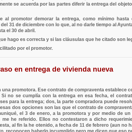
nte se acuerda por las partes diferir la entrega del objet
te al promotor demorar la entrega, como mínimo hasta 
l 31 de diciembre con lo que, al no darle tiempo al Ayunta
a el 30 de abril.
 que hago es correcta y si las cláusulas que he citado son le
litado por el promotor.
raso en entrega de vivienda nueva
 una promotora. Ese contrato de compraventa establece co
7. Si no se cumplía con la entrega en esa fecha, el contr
s para la entrega; dos, la parte compradora puede resolve
 esas dos opciones son las que el contrato de compraventa
niqué, el 3 de enero, a la promotora y por medio de un r
 me he referido. Ellos no contestaron a dicho requerimie
a, al fin la he otenido, a fecha de 11 de febrero (aun no h
rato, reconocen haberlo incumplido pero me dicen que eso 