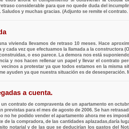
etraso considerable para que no quede duda del incumplim
 Saludos y muchas gracias. (Adjunto se remite el contrato. 
da
na vivienda llevamos de retraso 10 meses. Hace aproxi
a y cada vez que efectuamos la llamada a la constructora 
n construidas, o eso parece. La demora nos está suponiendo
ia y nos hacen rellenar un papel y llevar el contrato p
vecinos a protestar ya que todos estamos en la misma situ
me ayuden ya que nuestra situación es de desesperación. 
egadas a cuenta.
ce un contrato de compraventa de un apartamento en octubre
an previstas para el mes de agosto de 2006. Se han retrasad
mo no he podido vender el apartamento ahora me es imposibl
rte de la compradora, de las cantidades aplazadas,daría lu
ito notarial y de las que se deducirían los gastos del Not