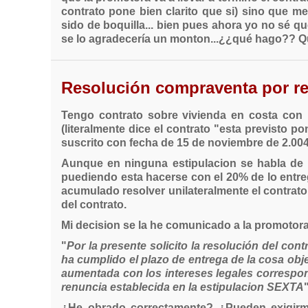
contrato pone bien clarito que si) sino que 
sido de boquilla... bien pues ahora yo no sé q
se lo agradecería un monton...¿¿qué hago?? Qu
Resolución compraventa por re
Tengo contrato sobre vivienda en costa con 
(literalmente dice el contrato "esta previsto p
suscrito con fecha de 15 de noviembre de 2.004
Aunque en ninguna estipulacion se habla de l
puediendo esta hacerse con el 20% de lo entreg
acumulado resolver unilateralmente el contrato 
del contrato.
Mi decision se la he comunicado a la promotora 
"
Por la presente solicito la resolución del con
ha cumplido el plazo de entrega de la cosa obj
aumentada con los intereses legales correspond
renuncia establecida en la estipulacion SEXTA
"
¿He obrado correctamente? ¿Pueden exigirme 