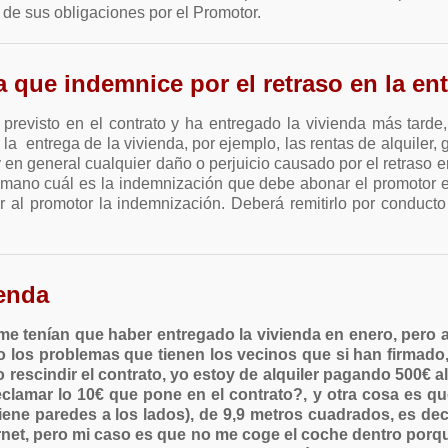
 de sus obligaciones por el Promotor.
 que indemnice por el retraso en la en
 previsto en el contrato y ha entregado la vivienda más tard
n la entrega de la vivienda, por ejemplo, las rentas de alquile
y en general cualquier daño o perjuicio causado por el retraso 
emano cuál es la indemnización que debe abonar el promotor e
r al promotor la indemnización. Deberá remitirlo por conduc
ienda
e me tenían que haber entregado la vivienda en enero, pero
sto los problemas que tienen los vecinos que si han firmad
 rescindir el contrato, yo estoy de alquiler pagando 500€ a
eclamar lo 10€ que pone en el contrato?, y otra cosa es q
iene paredes a los lados), de 9,9 metros cuadrados, es dec
ternet, pero mi caso es que no me coge el coche dentro porq