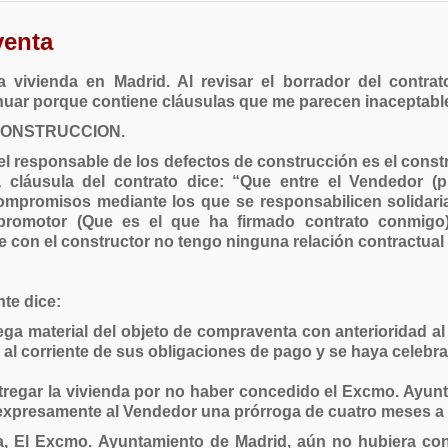
venta
ivienda en Madrid. Al revisar el borrador del contra
uar porque contiene cláusulas que me parecen inaceptabl
 CONSTRUCCION.
el responsable de los defectos de construcción es el const
 cláusula del contrato dice: “Que entre el Vendedor (p
 compromisos mediante los que se responsabilicen solidari
l promotor (Que es el que ha firmado contrato conmigo
 con el constructor no tengo ninguna relación contractual 
nte dice:
ega material del objeto de compraventa con anterioridad al
al corriente de sus obligaciones de pago y se haya celebra
tregar la vivienda por no haber concedido el Excmo. Ayun
presamente al Vendedor una prórroga de cuatro meses a co
a, El Excmo. Ayuntamiento de Madrid, aún no hubiera con