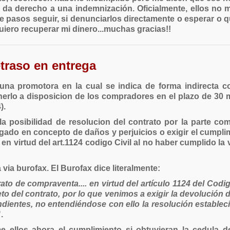
me da derecho a una indemnización. Oficialmente, ellos no
ue pasos seguir, si denunciarlos directamente o esperar o q
iero recuperar mi dinero...muchas gracias!!
traso en entrega
una promotora en la cual se indica de forma indirecta 
onerlo a disposicion de los compradores en el plazo de 30 m
).
a posibilidad de resolucion del contrato por la parte co
ado en concepto de daños y perjuicios o exigir el cumplim
en virtud del art.1124 codigo Civil al no haber cumplido la
via burofax. El Burofax dice literalmente:
trato de compraventa.... en virtud del artículo 1124 del Cod
eto del contrato, por lo que venimos a exigir la devolución
ientes, no entendiéndose con ello la resolución establecid
.
ellos ahora el cumplimiento si obtuvieran la cedula de 