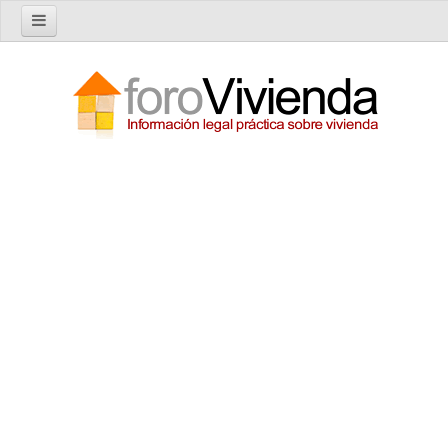
Inicio
Foro
Nuevo tema
Buscar en el foro
Categorías
Temas recientes
Reglas del Foro
Ayuda
Artículos
Artículos sobre Vivienda en Alquiler
Artículos sobre Vivienda en Propiedad
Artículos sobre la Comunidad de Propietarios