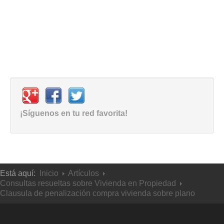
¡Síguenos en tu red favorita!
Está aquí:
Inicio
Artículos
Consultas resueltas sobre Vivienda en Propiedad
Clausula de penalización compra vivienda sobre plano