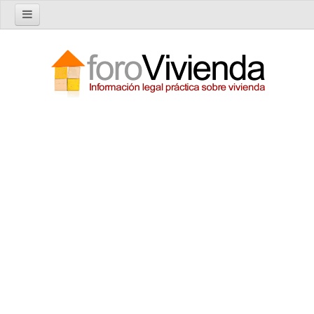
Inicio
Foro
Nuevo tema
Buscar en el foro
Categorías
Temas recientes
Reglas del Foro
Ayuda
Artículos
Artículos sobre Vivienda en Alquiler
Artículos sobre Vivienda en Propiedad
Artículos sobre la Comunidad de Propietarios