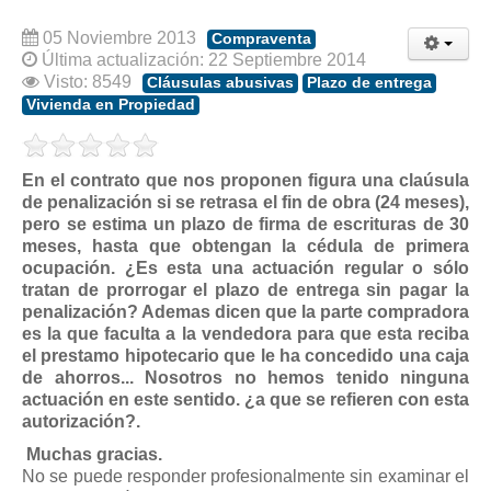
Modelos de Contratos
Requerimientos y comunicaciones
05 Noviembre 2013
Compraventa
Última actualización: 22 Septiembre 2014
Formularios sobre Propiedad Horizontal
Visto: 8549
Cláusulas abusivas
Plazo de entrega
Modelos de Convocatoria de Junta de Propietarios
Vivienda en Propiedad
Modelos de Acta de Junta de Propietarios
Requerimientos y comunicaciones
En el contrato que nos proponen figura una claúsula
de penalización si se retrasa el fin de obra (24 meses),
Legislación
pero se estima un plazo de firma de escrituras de 30
meses, hasta que obtengan la cédula de primera
Legislación sobre Arrendamientos Urbanos
ocupación. ¿Es esta una actuación regular o sólo
Legislación sobre la Comunidad de Propietarios
tratan de prorrogar el plazo de entrega sin pagar la
penalización? Ademas dicen que la parte compradora
Legislación sobre Adquisición de Vivienda en Propiedad
es la que faculta a la vendedora para que esta reciba
Legislación de interés práctico
el prestamo hipotecario que le ha concedido una caja
de ahorros... Nosotros no hemos tenido ninguna
Diccionario
actuación en este sentido. ¿a que se refieren con esta
autorización?.
Usuario
Muchas gracias.
Entrar / Salir
No se puede responder profesionalmente sin examinar el