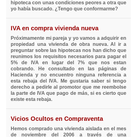
Modelos de Contratos
hipoteca con unas condiciones peores a otra que
yo había buscado. ¿Tengo que conformarme?
Requerimientos y comunicaciones
Formularios sobre Propiedad Horizontal
IVA en compra vivienda nueva
Modelos de Convocatoria de Junta de Propietarios
Modelos de Acta de Junta de Propietarios
Próximamente mi pareja y yo vamos a adquirir en
propiedad una vivienda de obra nueva. Al ir a
Requerimientos y comunicaciones
preguntar sobre las hipotecas nos han dicho que
reunimos los requisitos necesarios para pagar el
Legislación
5% de IVA en lugar del 7% que nos estan
cobrando. He consultado en las páginas de
Legislación sobre Arrendamientos Urbanos
Hacienda y no encuentro ninguna referencia a
Legislación sobre la Comunidad de Propietarios
esta rebaja del IVA. Me gustaria saber si tengo
derecho a pedirle al promotor que me reembolse
Legislación sobre Adquisición de Vivienda en Propiedad
la parte de IVA que pago de más, si es cierto que
Legislación de interés práctico
existe esta rebaja.
Diccionario
Vicios Ocultos en Compraventa
Usuario
Hemos comprado una vivienda aislada en el mes
Entrar / Salir
de noviembre del 2006 a través de una