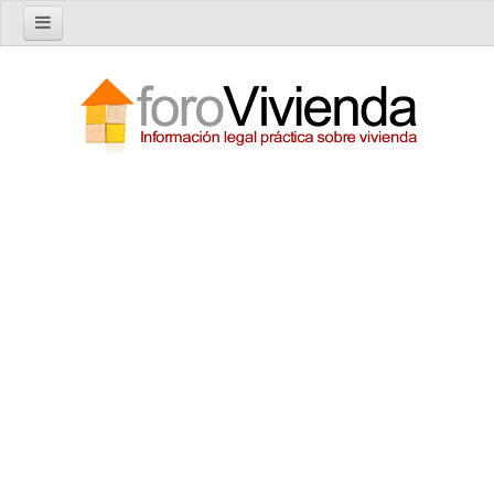
Inicio
Foro
Nuevo tema
Buscar en el foro
Categorías
Temas recientes
Reglas del Foro
Ayuda
Artículos
Artículos sobre Vivienda en Alquiler
Artículos sobre Vivienda en Propiedad
Artículos sobre la Comunidad de Propietarios