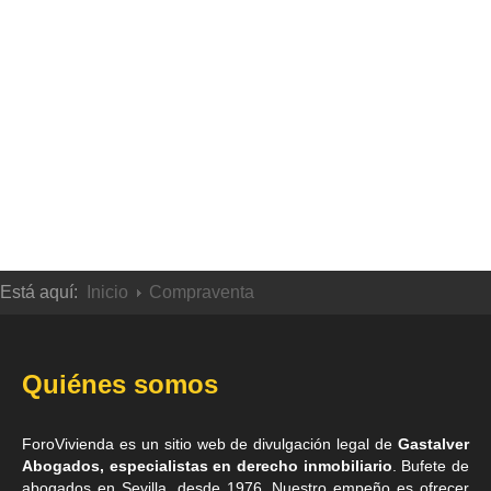
Está aquí:
Inicio
Compraventa
Quiénes somos
ForoVivienda es un sitio web de divulgación legal de
Gastalver
Abogados, especialistas en derecho inmobiliario
. Bufete de
abogados en Sevilla
, desde 1976. Nuestro empeño es ofrecer