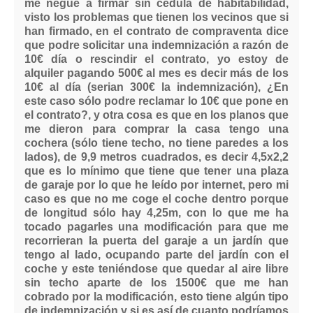
me negué a firmar sin cédula de habitabilidad,
visto los problemas que tienen los vecinos que si
han firmado, en el contrato de compraventa dice
que podre solicitar una indemnización a razón de
10€ día o rescindir el contrato, yo estoy de
alquiler pagando 500€ al mes es decir más de los
10€ al día (serian 300€ la indemnización), ¿En
este caso sólo podre reclamar lo 10€ que pone en
el contrato?, y otra cosa es que en los planos que
me dieron para comprar la casa tengo una
cochera (sólo tiene techo, no tiene paredes a los
lados), de 9,9 metros cuadrados, es decir 4,5x2,2
que es lo mínimo que tiene que tener una plaza
de garaje por lo que he leído por internet, pero mi
caso es que no me coge el coche dentro porque
de longitud sólo hay 4,25m, con lo que me ha
tocado pagarles una modificación para que me
recorrieran la puerta del garaje a un jardín que
tengo al lado, ocupando parte del jardín con el
coche y este teniéndose que quedar al aire libre
sin techo aparte de los 1500€ que me han
cobrado por la modificación, esto tiene algún tipo
de indemnización y si es así de cuanto podríamos