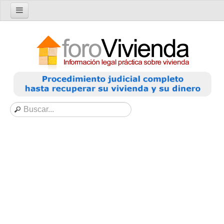
Inicio
Foro
Nuevo tema
Buscar en el foro
Categorías
Temas recientes
Reglas del Foro
Ayuda
Artículos
Artículos sobre Vivienda en Alquiler
Artículos sobre Vivienda en Propiedad
Artículos sobre la Comunidad de Propietarios