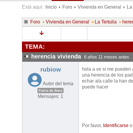
Está aquí:
Inicio
Foro
Vivienda en General
La 
Foro
Vivienda en General
La Tertulia
here
TEMA:
herencia vivienda
6 años 11 meses antes
rubiow
hola a ve si me pueden 
una herencia de los pad
echar ala calle la han d
Autor del tema
puede hacer
Fuera de línea
Mensajes: 1
Por favor,
Identificarse