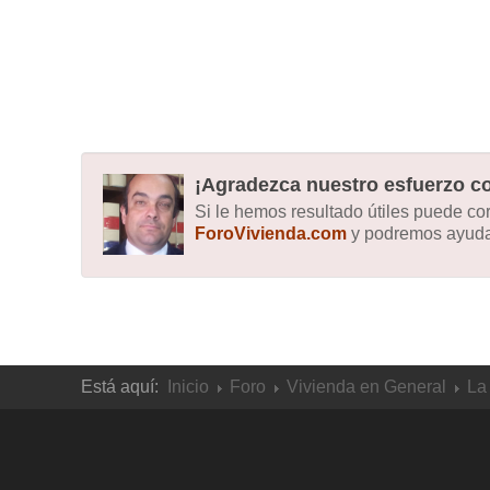
¡Agradezca nuestro esfuerzo co
Si le hemos resultado útiles puede c
ForoVivienda.com
y podremos ayudar
Está aquí:
Inicio
Foro
Vivienda en General
La 