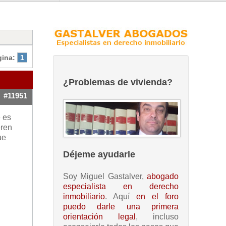
gina:
1
¿Problemas de vivienda?
#11951
 es
eren
ue
Déjeme ayudarle
Soy Miguel Gastalver,
abogado
especialista en derecho
inmobiliario
. Aquí
en el foro
puedo darle una primera
orientación legal
, incluso