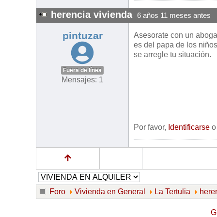
herencia vivienda
6 años 11 meses antes
pintuzar
Asesorate con un abogad
es del papa de los niño
se arregle tu situación.
Fuera de línea
Mensajes: 1
Por favor,
Identificarse
Foro
Vivienda en General
La Tertulia
here
G