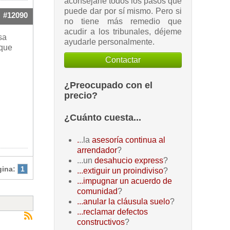
aconsejarle todos los pasos que
puede dar por sí mismo. Pero si
#12090
no tiene más remedio que
acudir a los tribunales, déjeme
sa
ayudarle personalmente.
 que
Contactar
¿Preocupado con el
precio?
¿Cuánto cuesta...
.
..la
asesoría continua al
arrendador
?
...un
desahucio express
?
gina:
1
...extiguir un proindiviso
?
...impugnar un acuerdo de
comunidad
?
...anular la cláusula suelo
?
...reclamar defectos
constructivos
?