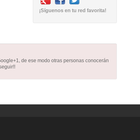
¡Síguenos en tu red favorita!
 Google+1, de ese modo otras personas conocerán
eguir!!