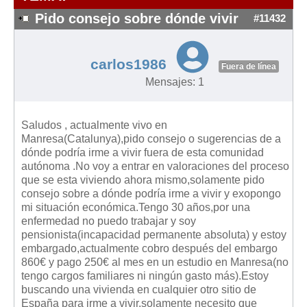
Modelos de Contratos
Pido consejo sobre dónde vivir
#11432
Requerimientos y comunicaciones
Formularios sobre Propiedad Horizontal
carlos1986
Modelos de Convocatoria de Junta de Propietarios
Fuera de línea
Mensajes: 1
Modelos de Acta de Junta de Propietarios
Requerimientos y comunicaciones
Saludos , actualmente vivo en
Legislación
Manresa(Catalunya),pido consejo o sugerencias de a
dónde podría irme a vivir fuera de esta comunidad
Legislación sobre Arrendamientos Urbanos
autónoma .No voy a entrar en valoraciones del proceso
Legislación sobre la Comunidad de Propietarios
que se esta viviendo ahora mismo,solamente pido
consejo sobre a dónde podría irme a vivir y exopongo
Legislación sobre Adquisición de Vivienda en Propiedad
mi situación económica.Tengo 30 años,por una
Legislación de interés práctico
enfermedad no puedo trabajar y soy
pensionista(incapacidad permanente absoluta) y estoy
Diccionario
embargado,actualmente cobro después del embargo
860€ y pago 250€ al mes en un estudio en Manresa(no
Usuario
tengo cargos familiares ni ningún gasto más).Estoy
buscando una vivienda en cualquier otro sitio de
Entrar / Salir
España para irme a vivir,solamente necesito que