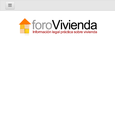
Inicio
Foro
Nuevo tema
Buscar en el foro
Categorías
Temas recientes
Reglas del Foro
Ayuda
Artículos
Artículos sobre Vivienda en Alquiler
Artículos sobre Vivienda en Propiedad
Artículos sobre la Comunidad de Propietarios