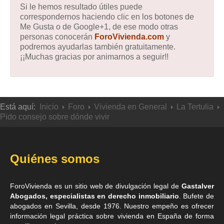
Si le hemos resultado útiles puede
correspondernos haciendo clic en los botones de
Me Gusta o de Google+1, de ese modo otras
personas conocerán
ForoVivienda.com
y
podremos ayudarlas también gratuitamente.
¡¡Muchas gracias por animarnos a seguir!!
Está aquí:
Inicio
Foro
Vivienda en General
La Tertulia
Pido consejo sobre dónde vivir
Quiénes somos
ForoVivienda es un sitio web de divulgación legal de
Gastalver
Abogados, especialistas en derecho inmobiliario
. Bufete de
abogados en Sevilla
, desde 1976. Nuestro empeño es ofrecer
información legal práctica sobre vivienda en España de forma