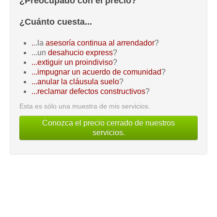
¿Preocupado con el precio?
¿Cuánto cuesta...
.
..la
asesoría continua al arrendador
?
...un
desahucio express
?
...extiguir un proindiviso
?
...impugnar un acuerdo de comunidad
?
...anular la cláusula suelo
?
...reclamar defectos constructivos
?
Esta es sólo una muestra de mis servicios.
Conozca el precio cerrado de nuestros
servicios.