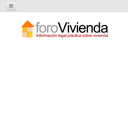
Inicio
Foro
Nuevo tema
Buscar en el foro
Categorías
Temas recientes
Reglas del Foro
Ayuda
Artículos
Artículos sobre Vivienda en Alquiler
Artículos sobre Vivienda en Propiedad
Artículos sobre la Comunidad de Propietarios