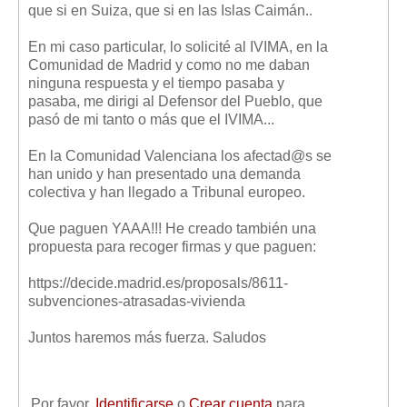
que si en Suiza, que si en las Islas Caimán..
Mis boletines
En mi caso particular, lo solicité al IVIMA, en la
Comunidad de Madrid y como no me daban
ninguna respuesta y el tiempo pasaba y
pasaba, me dirigi al Defensor del Pueblo, que
pasó de mi tanto o más que el IVIMA...
En la Comunidad Valenciana los afectad@s se
han unido y han presentado una demanda
colectiva y han llegado a Tribunal europeo.
Que paguen YAAA!!! He creado también una
propuesta para recoger firmas y que paguen:
https://decide.madrid.es/proposals/8611-
subvenciones-atrasadas-vivienda
Juntos haremos más fuerza. Saludos
Por favor,
Identificarse
o
Crear cuenta
para