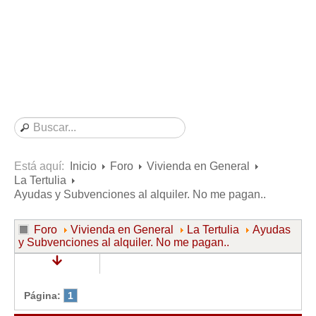
Consultas resueltas sobre Vivienda en Alquiler
Consultas resueltas sobre Vivienda en Propiedad
Consultas resueltas sobre la Comunidad de Propietarios
Formularios
Formularios de Arrendamientos Urbanos
Contratos de Arrendamiento
De vivienda
De uso distinto al de vivienda
Está aquí:
Inicio
Foro
Vivienda en General
La Tertulia
Otros contratos de Arrendamiento
Ayudas y Subvenciones al alquiler. No me pagan..
Requerimientos y comunicaciones
Para contratos posteriores al 6 de junio de 2013
Foro
Vivienda en General
La Tertulia
Ayudas
y Subvenciones al alquiler. No me pagan..
Para contratos anteriores al 6 de junio de 2013
Para contratos de Renta Antigua
Formularios sobre Vivienda en Propiedad
Página:
1