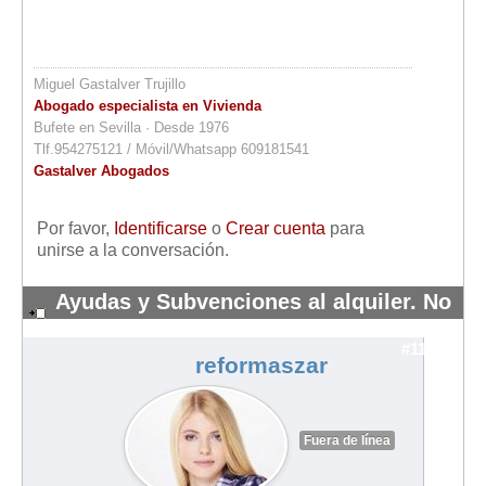
Miguel Gastalver Trujillo
Abogado especialista en Vivienda
Bufete en Sevilla · Desde 1976
Tlf.954275121 / Móvil/Whatsapp 609181541
Gastalver Abogados
Por favor,
Identificarse
o
Crear cuenta
para
unirse a la conversación.
Ayudas y Subvenciones al alquiler. No
me pagan..
#11728
reformaszar
Fuera de línea