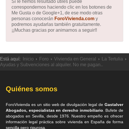
Si le hemos resultado útiles puede
correspondernos haciendo clic en los botones de
Me Gusta o de Google+1, de ese modo otras
personas conocerán
ForoVivienda.com
y
podremos ayudarlas también gratuitamente.
¡¡Muchas gracias por animarnos a seguir!!
Está aquí:
Inicio
Foro
Vivienda en General
La Tertulia
Ayudas y Subvenciones al alquiler. No me pagan..
Quiénes somos
ForoVivienda es un sitio web de divulgación legal de
Gastalver
Abogados, especialistas en derecho inmobiliario
. Bufete de
abogados en Sevilla
, desde 1976. Nuestro empeño es ofrecer
información legal práctica sobre vivienda en España de forma
sencilla pero rigurosa.