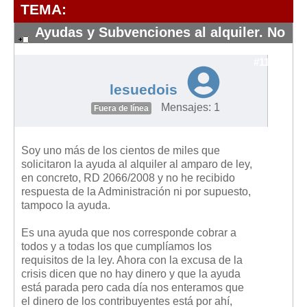
Modelos de Contratos
TEMA:
Requerimientos y comunicaciones
Ayudas y Subvenciones al alquiler. No
Formularios sobre Propiedad Horizontal
me pagan..
#11266
Modelos de Convocatoria de Junta de Propietarios
Modelos de Acta de Junta de Propietarios
lesuedois
Requerimientos y comunicaciones
Mensajes: 1
Fuera de línea
Legislación
Soy uno más de los cientos de miles que
Legislación sobre Arrendamientos Urbanos
solicitaron la ayuda al alquiler al amparo de ley,
Legislación sobre la Comunidad de Propietarios
en concreto, RD 2066/2008 y no he recibido
respuesta de la Administración ni por supuesto,
Legislación sobre Adquisición de Vivienda en Propiedad
tampoco la ayuda.
Legislación de interés práctico
Es una ayuda que nos corresponde cobrar a
Diccionario
todos y a todas los que cumplíamos los
requisitos de la ley. Ahora con la excusa de la
Usuario
crisis dicen que no hay dinero y que la ayuda
está parada pero cada día nos enteramos que
Entrar / Salir
el dinero de los contribuyentes está por ahí,