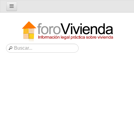
Inicio
Foro
Nuevo tema
Buscar en el foro
Categorías
Temas recientes
Reglas del Foro
Ayuda
Artículos
Artículos sobre Vivienda en Alquiler
Artículos sobre Vivienda en Propiedad
Artículos sobre la Comunidad de Propietarios