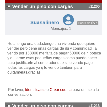
Modelos de Contratos
Vender un piso con cargas
#11200
Requerimientos y comunicaciones
Formularios sobre Propiedad Horizontal
Suasalinero
Modelos de Convocatoria de Junta de Propietarios
Fuera de línea
Mensajes: 1
Modelos de Acta de Junta de Propietarios
Requerimientos y comunicaciones
Hola tengo una duda,tengo una vivienda que quiero
Legislación
vender pero tiene unas cargas de ibi y comunidad .la
vendo por 138000 me falta de pagar 50000 de hipoteca
Legislación sobre Arrendamientos Urbanos
y quitarme esas pequeñas cargas.como puedo hacer
Legislación sobre la Comunidad de Propietarios
para justificarle al comprador que si lo vendo pago
todas las cargas ya q lo vendo también para
Legislación sobre Adquisición de Vivienda en Propiedad
quitarmelas.gracias
Legislación de interés práctico
Diccionario
Por favor,
Identificarse
o
Crear cuenta
para unirse a la
Usuario
conversación.
Entrar / Salir
Vender un piso con cargas
#11216