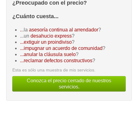
¿Preocupado con el precio?
¿Cuánto cuesta...
.
..la
asesoría continua al arrendador
?
...un
desahucio express
?
...extiguir un proindiviso
?
...impugnar un acuerdo de comunidad
?
...anular la cláusula suelo
?
...reclamar defectos constructivos
?
Esta es sólo una muestra de mis servicios.
Conozca el precio cerrado de nuestros
servicios.