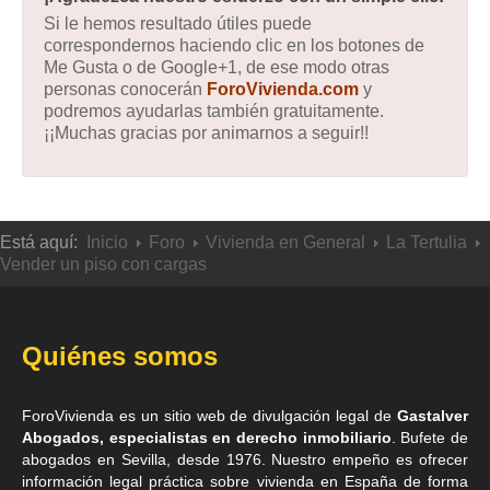
Si le hemos resultado útiles puede
correspondernos haciendo clic en los botones de
Me Gusta o de Google+1, de ese modo otras
personas conocerán
ForoVivienda.com
y
podremos ayudarlas también gratuitamente.
¡¡Muchas gracias por animarnos a seguir!!
Está aquí:
Inicio
Foro
Vivienda en General
La Tertulia
Vender un piso con cargas
Quiénes somos
ForoVivienda es un sitio web de divulgación legal de
Gastalver
Abogados, especialistas en derecho inmobiliario
. Bufete de
abogados en Sevilla
, desde 1976. Nuestro empeño es ofrecer
información legal práctica sobre vivienda en España de forma