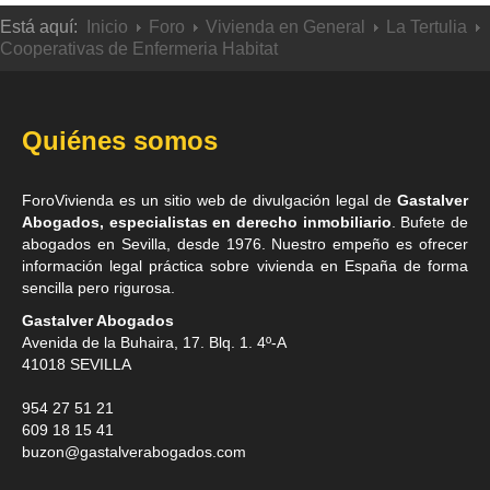
Está aquí:
Inicio
Foro
Vivienda en General
La Tertulia
Cooperativas de Enfermeria Habitat
Quiénes somos
ForoVivienda es un sitio web de divulgación legal de
Gastalver
Abogados, especialistas en derecho inmobiliario
. Bufete de
abogados en Sevilla
, desde 1976. Nuestro empeño es ofrecer
información legal práctica sobre vivienda en España de forma
sencilla pero rigurosa.
Gastalver Abogados
Avenida de la Buhaira, 17. Blq. 1. 4º-A
41018
SEVILLA
954 27 51 21
609 18 15 41
buzon@gastalverabogados.com