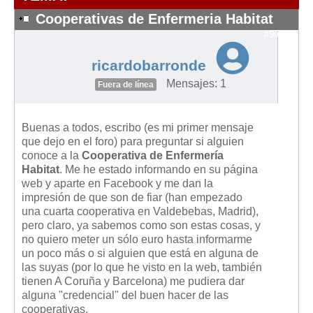
Modelos de Contratos
Cooperativas de Enfermeria Habitat
Requerimientos y comunicaciones
#9702
Formularios sobre Propiedad Horizontal
ricardobarronde
Modelos de Convocatoria de Junta de Propietarios
Mensajes: 1
Fuera de línea
Modelos de Acta de Junta de Propietarios
Requerimientos y comunicaciones
Buenas a todos, escribo (es mi primer mensaje
Legislación
que dejo en el foro) para preguntar si alguien
conoce a la
Cooperativa de Enfermería
Legislación sobre Arrendamientos Urbanos
Habitat
. Me he estado informando en su página
Legislación sobre la Comunidad de Propietarios
web y aparte en Facebook y me dan la
impresión de que son de fiar (han empezado
Legislación sobre Adquisición de Vivienda en Propiedad
una cuarta cooperativa en Valdebebas, Madrid),
Legislación de interés práctico
pero claro, ya sabemos como son estas cosas, y
no quiero meter un sólo euro hasta informarme
Diccionario
un poco más o si alguien que está en alguna de
las suyas (por lo que he visto en la web, también
Usuario
tienen A Coruña y Barcelona) me pudiera dar
alguna "credencial" del buen hacer de las
Entrar / Salir
cooperativas.