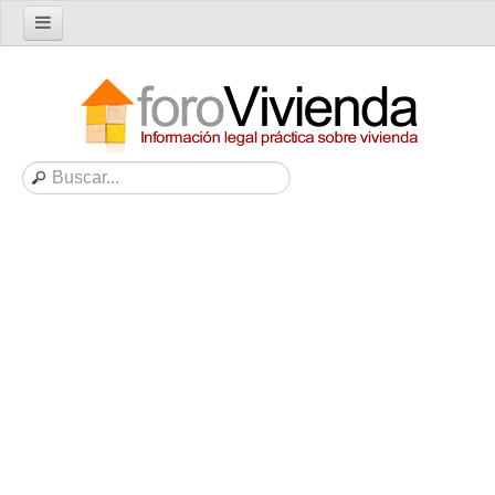
Inicio
Foro
Nuevo tema
Buscar en el foro
Categorías
Temas recientes
Reglas del Foro
Ayuda
Artículos
Artículos sobre Vivienda en Alquiler
Artículos sobre Vivienda en Propiedad
Artículos sobre la Comunidad de Propietarios