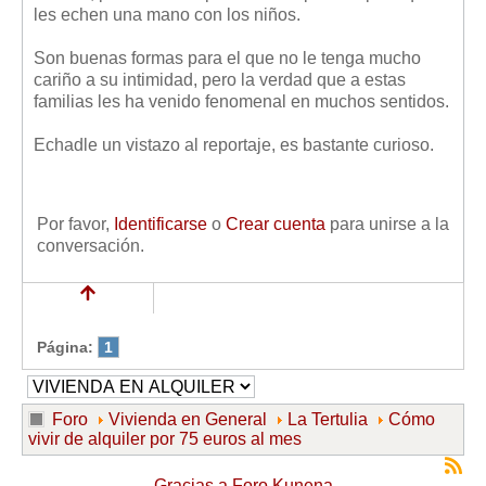
Mis boletines
les echen una mano con los niños.
Son buenas formas para el que no le tenga mucho
cariño a su intimidad, pero la verdad que a estas
familias les ha venido fenomenal en muchos sentidos.
Echadle un vistazo al reportaje, es bastante curioso.
Por favor,
Identificarse
o
Crear cuenta
para unirse a la
conversación.
Página:
1
Foro
Vivienda en General
La Tertulia
Cómo
vivir de alquiler por 75 euros al mes
Gracias a
Foro Kunena