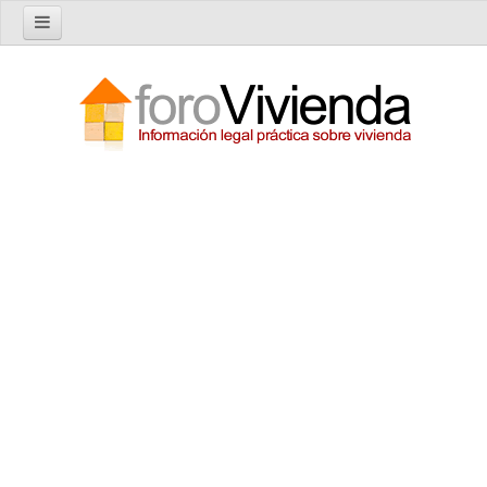
Inicio
Foro
Nuevo tema
Buscar en el foro
Categorías
Temas recientes
Reglas del Foro
Ayuda
Artículos
Artículos sobre Vivienda en Alquiler
Artículos sobre Vivienda en Propiedad
Artículos sobre la Comunidad de Propietarios