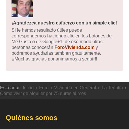
¡Agradezca nuestro esfuerzo con un simple clic!
Si le hemos resultado útiles puede
correspondernos haciendo clic en los botones de
Me Gusta o de Google+1, de ese modo otras
personas conocerán
ForoVivienda.com
y
podremos ayudarlas también gratuitamente.
¡¡Muchas gracias por animarnos a seguir!!
Está aquí:
Inicio
Foro
Vivienda en General
La Tertulia
Cómo vivir de alquiler por 75 euros al mes
Quiénes somos