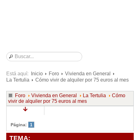
Consultas resueltas sobre Vivienda en Alquiler
Consultas resueltas sobre Vivienda en Propiedad
Consultas resueltas sobre la Comunidad de Propietarios
Formularios
Formularios de Arrendamientos Urbanos
Contratos de Arrendamiento
De vivienda
De uso distinto al de vivienda
Está aquí:
Inicio
Foro
Vivienda en General
La Tertulia
Cómo vivir de alquiler por 75 euros al mes
Otros contratos de Arrendamiento
Requerimientos y comunicaciones
Foro
Vivienda en General
La Tertulia
Cómo
vivir de alquiler por 75 euros al mes
Para contratos posteriores al 6 de junio de 2013
Para contratos anteriores al 6 de junio de 2013
Para contratos de Renta Antigua
Página:
1
Formularios sobre Vivienda en Propiedad
TEMA: