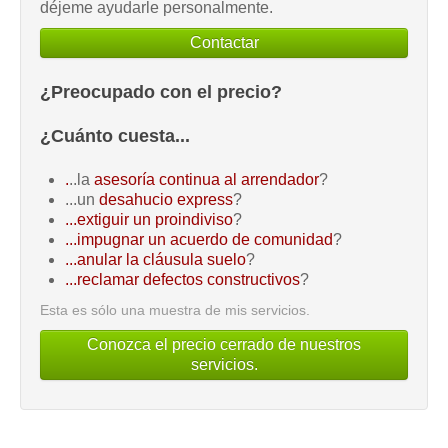
déjeme ayudarle personalmente.
Contactar
¿Preocupado con el precio?
¿Cuánto cuesta...
.
..la
asesoría continua al arrendador
?
...un
desahucio express
?
...extiguir un proindiviso
?
...impugnar un acuerdo de comunidad
?
...anular la cláusula suelo
?
...reclamar defectos constructivos
?
Esta es sólo una muestra de mis servicios.
Conozca el precio cerrado de nuestros
servicios.