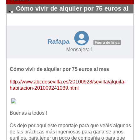
Modelos de Contratos
Cómo vivir de alquiler por 75 euros al
Requerimientos y comunicaciones
mes
Formularios sobre Propiedad Horizontal
#9351
Modelos de Convocatoria de Junta de Propietarios
Modelos de Acta de Junta de Propietarios
Rafapa
Fuera de línea
Requerimientos y comunicaciones
Mensajes: 1
Legislación
Cómo vivir de alquiler por 75 euros al mes
Legislación sobre Arrendamientos Urbanos
Legislación sobre la Comunidad de Propietarios
http://www.abcdesevilla.es/20100928/sevilla/alquila-
habitacion-201009241039.html
Legislación sobre Adquisición de Vivienda en Propiedad
Legislación de interés práctico
Diccionario
Buenas a todos!!
Usuario
Os dejo por aquí este reportaje para que veáis algunas
de las prácticas más ingeniosas para ganarse unos
Entrar / Salir
eurillos, para tener un poco de compañía o para que