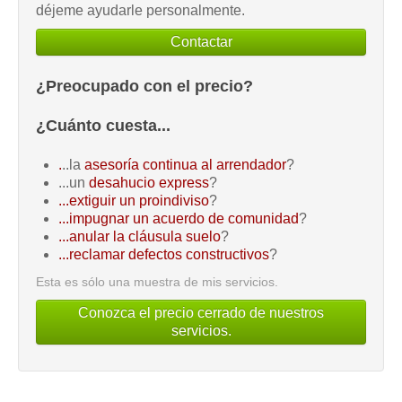
déjeme ayudarle personalmente.
Contactar
¿Preocupado con el precio?
¿Cuánto cuesta...
.
..la
asesoría continua al arrendador
?
...un
desahucio express
?
...extiguir un proindiviso
?
...impugnar un acuerdo de comunidad
?
...anular la cláusula suelo
?
...reclamar defectos constructivos
?
Esta es sólo una muestra de mis servicios.
Conozca el precio cerrado de nuestros
servicios.