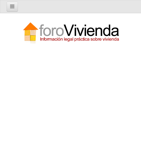
Inicio
Foro
Nuevo tema
Buscar en el foro
Categorías
Temas recientes
Reglas del Foro
Ayuda
Artículos
Artículos sobre Vivienda en Alquiler
Artículos sobre Vivienda en Propiedad
Artículos sobre la Comunidad de Propietarios