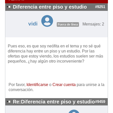
Modelos de Contratos
Diferencia entre piso y estudio
#9251
Requerimientos y comunicaciones
Formularios sobre Propiedad Horizontal
vidi
Modelos de Convocatoria de Junta de Propietarios
Mensajes: 2
Fuera de línea
Modelos de Acta de Junta de Propietarios
Requerimientos y comunicaciones
Pues eso, es que soy neófita en el tema y no sé qué
Legislación
diferencia hay entre un piso y un estudio. Por las
ofertas que estoy viendo, los estudios suelen ser más
Legislación sobre Arrendamientos Urbanos
pequeños, ¿hay algún otro inconveniente?
Legislación sobre la Comunidad de Propietarios
Legislación sobre Adquisición de Vivienda en Propiedad
Legislación de interés práctico
Por favor,
Identificarse
o
Crear cuenta
para unirse a la
Diccionario
conversación.
Usuario
Re:Diferencia entre piso y estudio
#9459
Entrar / Salir