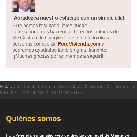
¡Agradezca nuestro esfuerzo con un simple clic!
Si le hemos resultado útiles puede
correspondernos haciendo clic en los botones de
Me Gusta o de Google+1, de ese modo otras
personas conocerán
ForoVivienda.com
y
podremos ayudarlas también gratuitamente.
¡¡Muchas gracias por animarnos a seguir!!
Está aquí:
Inicio
Foro
Vivienda en General
La Tertulia
NECESITO CONSEJOS URGENTES
Quiénes somos
ForoVivienda es un sitio web de divulgación legal de
Gastalver