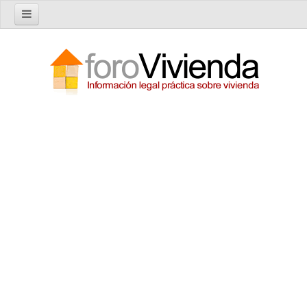
Inicio
Foro
Nuevo tema
Buscar en el foro
Categorías
Temas recientes
Reglas del Foro
Ayuda
Artículos
Artículos sobre Vivienda en Alquiler
Artículos sobre Vivienda en Propiedad
Artículos sobre la Comunidad de Propietarios