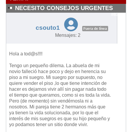
Modelos de Contratos
NECESITO CONSEJOS URGENTES
Requerimientos y comunicaciones
#8377
Formularios sobre Propiedad Horizontal
csouto1
Modelos de Convocatoria de Junta de Propietarios
Fuera de línea
Mensajes: 2
Modelos de Acta de Junta de Propietarios
Requerimientos y comunicaciones
Hola a tod@s!!!!
Legislación
Tengo un pequeño dilema. La abuela de mi
Legislación sobre Arrendamientos Urbanos
novio falleció hace poco y dejo en herencia su
Legislación sobre la Comunidad de Propietarios
piso a mi suegro. Mi suegro por supuesto, no
quiere vender el piso ,lo que tiene intención de
Legislación sobre Adquisición de Vivienda en Propiedad
hacer es dejarnos vivir allí sin pagar nada todo
Legislación de interés práctico
el tiempo que queramos, como si es toda la vida.
Pero (de momento) sin vendérnosla ni a
Diccionario
nosotros. Mi pareja tiene 2 hermanos más que
ya tienen la vida solucionada, por lo que el
Usuario
interés de mis suegros es que su hijo pequeño y
yo podamos tener un sitio donde vivir.
Entrar / Salir