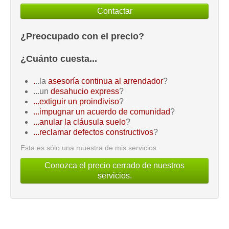
Contactar
¿Preocupado con el precio?
¿Cuánto cuesta...
.
..la
asesoría continua al arrendador
?
...un
desahucio express
?
...extiguir un proindiviso
?
...impugnar un acuerdo de comunidad
?
...anular la cláusula suelo
?
...reclamar defectos constructivos
?
Esta es sólo una muestra de mis servicios.
Conozca el precio cerrado de nuestros
servicios.