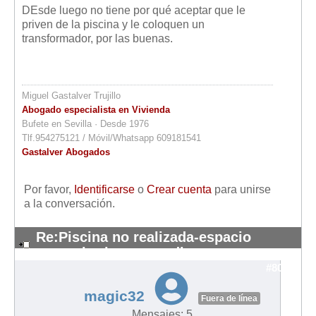
DEsde luego no tiene por qué aceptar que le
priven de la piscina y le coloquen un
transformador, por las buenas.
Miguel Gastalver Trujillo
Abogado especialista en Vivienda
Bufete en Sevilla · Desde 1976
Tlf.954275121 / Móvil/Whatsapp 609181541
Gastalver Abogados
Por favor,
Identificarse
o
Crear cuenta
para unirse
a la conversación.
Re:Piscina no realizada-espacio
comunitarios re-vendi
#8052
magic32
Fuera de línea
Mensajes: 5