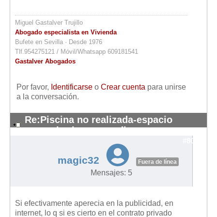
Miguel Gastalver Trujillo
Abogado especialista en Vivienda
Bufete en Sevilla · Desde 1976
Tlf.954275121 / Móvil/Whatsapp 609181541
Gastalver Abogados
Por favor,
Identificarse
o
Crear cuenta
para unirse
a la conversación.
Re:Piscina no realizada-espacio
comunitarios re-vendi
#8057
magic32
Fuera de línea
Mensajes: 5
Si efectivamente aperecia en la publicidad, en
internet, lo q si es cierto en el contrato privado