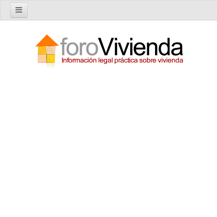
Inicio
Foro
Nuevo tema
Buscar en el foro
Categorías
Temas recientes
Reglas del Foro
Ayuda
Artículos
Artículos sobre Vivienda en Alquiler
Artículos sobre Vivienda en Propiedad
Artículos sobre la Comunidad de Propietarios