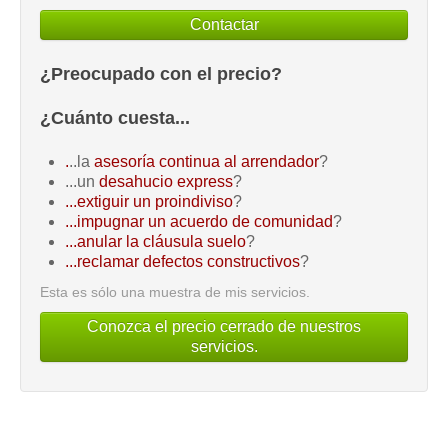
Contactar
¿Preocupado con el precio?
¿Cuánto cuesta...
.
..la
asesoría continua al arrendador
?
...un
desahucio express
?
...extiguir un proindiviso
?
...impugnar un acuerdo de comunidad
?
...anular la cláusula suelo
?
...reclamar defectos constructivos
?
Esta es sólo una muestra de mis servicios.
Conozca el precio cerrado de nuestros
servicios.