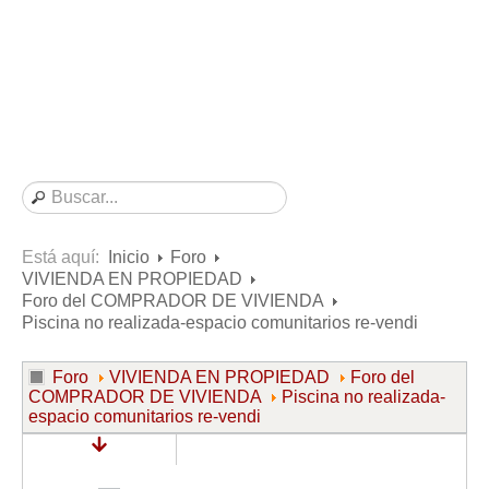
Consultas resueltas sobre Vivienda en Alquiler
Consultas resueltas sobre Vivienda en Propiedad
Consultas resueltas sobre la Comunidad de Propietarios
Formularios
Formularios de Arrendamientos Urbanos
Contratos de Arrendamiento
De vivienda
De uso distinto al de vivienda
Está aquí:
Inicio
Foro
VIVIENDA EN PROPIEDAD
Otros contratos de Arrendamiento
Foro del COMPRADOR DE VIVIENDA
Requerimientos y comunicaciones
Piscina no realizada-espacio comunitarios re-vendi
Para contratos posteriores al 6 de junio de 2013
Foro
VIVIENDA EN PROPIEDAD
Foro del
Para contratos anteriores al 6 de junio de 2013
COMPRADOR DE VIVIENDA
Piscina no realizada-
espacio comunitarios re-vendi
Para contratos de Renta Antigua
Formularios sobre Vivienda en Propiedad