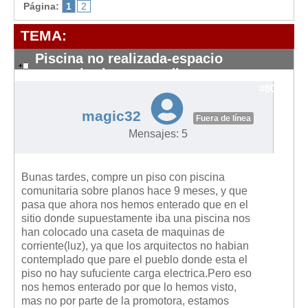
Modelos de Contratos
Página:
1
2
Requerimientos y comunicaciones
TEMA:
Formularios sobre Propiedad Horizontal
Piscina no realizada-espacio
Modelos de Convocatoria de Junta de Propietarios
comunitarios re-vendi
Modelos de Acta de Junta de Propietarios
#8038
Requerimientos y comunicaciones
magic32
Fuera de línea
Legislación
Mensajes: 5
Legislación sobre Arrendamientos Urbanos
Legislación sobre la Comunidad de Propietarios
Bunas tardes, compre un piso con piscina
comunitaria sobre planos hace 9 meses, y que
Legislación sobre Adquisición de Vivienda en Propiedad
pasa que ahora nos hemos enterado que en el
sitio donde supuestamente iba una piscina nos
Legislación de interés práctico
han colocado una caseta de maquinas de
Diccionario
corriente(luz), ya que los arquitectos no habian
contemplado que pare el pueblo donde esta el
Usuario
piso no hay sufuciente carga electrica.Pero eso
nos hemos enterado por que lo hemos visto,
Entrar / Salir
mas no por parte de la promotora, estamos