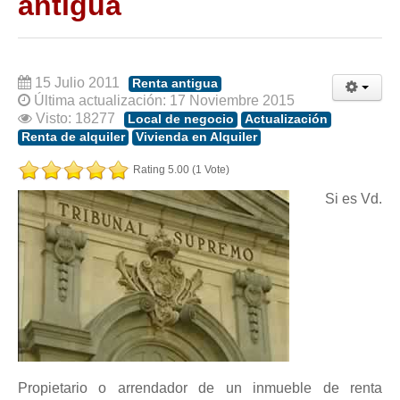
antigua
Modelos de Contratos
Requerimientos y comunicaciones
Formularios sobre Propiedad Horizontal
Modelos de Convocatoria de Junta de Propietarios
15 Julio 2011
Renta antigua
Última actualización: 17 Noviembre 2015
Modelos de Acta de Junta de Propietarios
Visto: 18277
Local de negocio
Actualización
Requerimientos y comunicaciones
Renta de alquiler
Vivienda en Alquiler
Legislación
Rating 5.00 (1 Vote)
Si es Vd.
Legislación sobre Arrendamientos Urbanos
Legislación sobre la Comunidad de Propietarios
Legislación sobre Adquisición de Vivienda en Propiedad
Legislación de interés práctico
Diccionario
Usuario
Entrar / Salir
Propietario o arrendador de un inmueble de renta