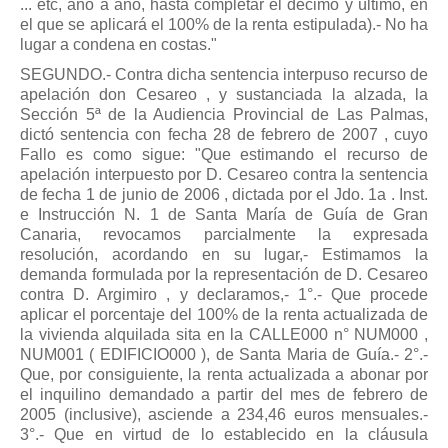
... etc, año a año, hasta completar el décimo y último, en
el que se aplicará el 100% de la renta estipulada).- No ha
lugar a condena en costas."
SEGUNDO.- Contra dicha sentencia interpuso recurso de
apelación don Cesareo , y sustanciada la alzada, la
Sección 5ª de la Audiencia Provincial de Las Palmas,
dictó sentencia con fecha 28 de febrero de 2007 , cuyo
Fallo es como sigue: "Que estimando el recurso de
apelación interpuesto por D. Cesareo contra la sentencia
de fecha 1 de junio de 2006 , dictada por el Jdo. 1a . Inst.
e Instrucción N. 1 de Santa María de Guía de Gran
Canaria, revocamos parcialmente la expresada
resolución, acordando en su lugar,- Estimamos la
demanda formulada por la representación de D. Cesareo
contra D. Argimiro , y declaramos,- 1°.- Que procede
aplicar el porcentaje del 100% de la renta actualizada de
la vivienda alquilada sita en la CALLE000 n° NUM000 ,
NUM001 ( EDIFICIO000 ), de Santa Maria de Guía.- 2°.-
Que, por consiguiente, la renta actualizada a abonar por
el inquilino demandado a partir del mes de febrero de
2005 (inclusive), asciende a 234,46 euros mensuales.-
3°.- Que en virtud de lo establecido en la cláusula