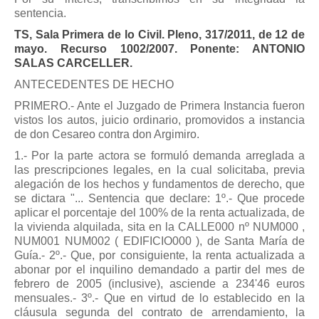
sentencia.
TS, Sala Primera de lo Civil. Pleno, 317/2011, de 12 de
mayo. Recurso 1002/2007. Ponente: ANTONIO
SALAS CARCELLER.
ANTECEDENTES DE HECHO
PRIMERO.- Ante el Juzgado de Primera Instancia fueron
vistos los autos, juicio ordinario, promovidos a instancia
de don Cesareo contra don Argimiro.
1.- Por la parte actora se formuló demanda arreglada a
las prescripciones legales, en la cual solicitaba, previa
alegación de los hechos y fundamentos de derecho, que
se dictara "... Sentencia que declare: 1º.- Que procede
aplicar el porcentaje del 100% de la renta actualizada, de
la vivienda alquilada, sita en la CALLE000 nº NUM000 ,
NUM001 NUM002 ( EDIFICIO000 ), de Santa María de
Guía.- 2º.- Que, por consiguiente, la renta actualizada a
abonar por el inquilino demandado a partir del mes de
febrero de 2005 (inclusive), asciende a 234'46 euros
mensuales.- 3º.- Que en virtud de lo establecido en la
cláusula segunda del contrato de arrendamiento, la