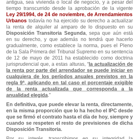
antigua, sea vivienda o local de negocio, y a pesar del
Mis boletines
tiempo transcurrido desde la aprobación de la vigente
Ley 29/1994, de 24 de noviembre, de Arrendamientos
Urbanos
todavía no ha ejercido su derecho a actualizar
la renta de alquiler al amparo de lo dispuesto en su
Disposición Transitoria Segunda
, sepa que aún está
en su derecho, y que además no tendrá que hacerlo
gradualmente, como establece la norma, pues el Pleno
de la Sala Primera del Tribunal Supremo en su sentencia
de 12 de mayo de 2011 ha establecido como doctrina
jurisprudencial que, a estas alturas, “
la actualización de
la renta por parte del arrendador se puede iniciar en
cualquiera de los períodos anuales previstos en la
regla 9ª, aplicando en tal caso el porcentaje exigible
de la renta actualizada que corresponda a la
anualidad elegida
.”
En definitiva, que puede elevar la renta, directamente,
en la misma proporción que lo ha hecho el IPC desde
que se firmó el contrato hasta el día de hoy, siempre y
cuando se respeten el resto de previsiones de dicha
Disposición Transitoria.
Por su interés, transcribimos en su integridad la