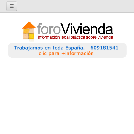
Inicio
Foro
Nuevo tema
Buscar en el foro
Categorías
Temas recientes
Reglas del Foro
Ayuda
Artículos
Artículos sobre Vivienda en Alquiler
Artículos sobre Vivienda en Propiedad
Artículos sobre la Comunidad de Propietarios