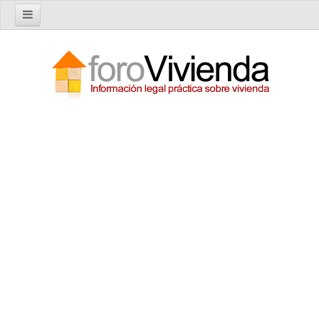
Inicio
Foro
Nuevo tema
Buscar en el foro
Categorías
Temas recientes
Reglas del Foro
Ayuda
Artículos
Artículos sobre Vivienda en Alquiler
Artículos sobre Vivienda en Propiedad
Artículos sobre la Comunidad de Propietarios