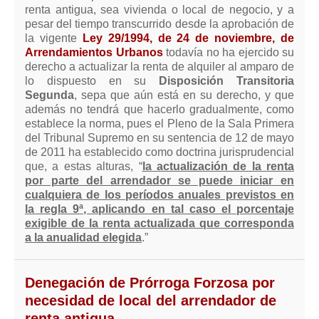
Modelos de Contratos
renta antigua, sea vivienda o local de negocio, y a
Requerimientos y comunicaciones
pesar del tiempo transcurrido desde la aprobación de
la vigente
Ley 29/1994, de 24 de noviembre, de
Formularios sobre Propiedad Horizontal
Arrendamientos Urbanos
todavía no ha ejercido su
Modelos de Convocatoria de Junta de Propietarios
derecho a actualizar la renta de alquiler al amparo de
lo dispuesto en su
Disposición Transitoria
Modelos de Acta de Junta de Propietarios
Segunda
, sepa que aún está en su derecho, y que
además no tendrá que hacerlo gradualmente, como
Requerimientos y comunicaciones
establece la norma, pues el Pleno de la Sala Primera
Legislación
del Tribunal Supremo en su sentencia de 12 de mayo
de 2011 ha establecido como doctrina jurisprudencial
Legislación sobre Arrendamientos Urbanos
que, a estas alturas, “
la actualización de la renta
por parte del arrendador se puede iniciar en
Legislación sobre la Comunidad de Propietarios
cualquiera de los períodos anuales previstos en
Legislación sobre Adquisición de Vivienda en Propiedad
la regla 9ª, aplicando en tal caso el porcentaje
exigible de la renta actualizada que corresponda
Legislación de interés práctico
a la anualidad elegida
.”
Diccionario
Denegación de Prórroga Forzosa por
Usuario
necesidad de local del arrendador de
Entrar / Salir
renta antigua