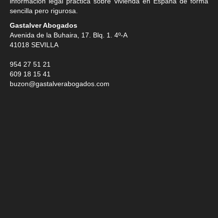
información legal práctica sobre vivienda en España de forma
sencilla pero rigurosa.
Gastalver Abogados
Avenida de la Buhaira, 17. Blq. 1. 4º-A
41018
SEVILLA
954 27 51 21
609 18 15 41
buzon@gastalverabogados.com