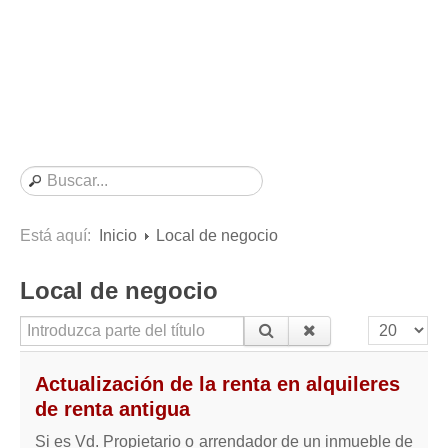
Consultas resueltas sobre Vivienda en Alquiler
Consultas resueltas sobre Vivienda en Propiedad
Consultas resueltas sobre la Comunidad de Propietarios
Formularios
Formularios de Arrendamientos Urbanos
Contratos de Arrendamiento
De vivienda
De uso distinto al de vivienda
Está aquí:
Inicio
Local de negocio
Otros contratos de Arrendamiento
Local de negocio
Requerimientos y comunicaciones
Para contratos posteriores al 6 de junio de 2013
Introduzca parte del título
Cantidad a
Para contratos anteriores al 6 de junio de 2013
Actualización de la renta en alquileres
Para contratos de Renta Antigua
de renta antigua
Formularios sobre Vivienda en Propiedad
Si es Vd. Propietario o arrendador de un inmueble de