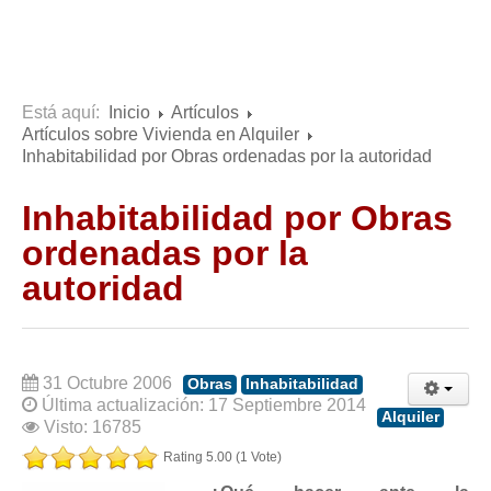
Consultas resueltas sobre Vivienda en Alquiler
Consultas resueltas sobre Vivienda en Propiedad
Consultas resueltas sobre la Comunidad de Propietarios
Está aquí:
Inicio
Artículos
Formularios
Artículos sobre Vivienda en Alquiler
Formularios de Arrendamientos Urbanos
Inhabitabilidad por Obras ordenadas por la autoridad
Contratos de Arrendamiento
Inhabitabilidad por Obras
De vivienda
ordenadas por la
De uso distinto al de vivienda
autoridad
Otros contratos de Arrendamiento
Requerimientos y comunicaciones
Para contratos posteriores al 6 de junio de 2013
31 Octubre 2006
Obras
Inhabitabilidad
Para contratos anteriores al 6 de junio de 2013
Última actualización: 17 Septiembre 2014
Alquiler
Para contratos de Renta Antigua
Visto: 16785
Formularios sobre Vivienda en Propiedad
Rating 5.00 (1 Vote)