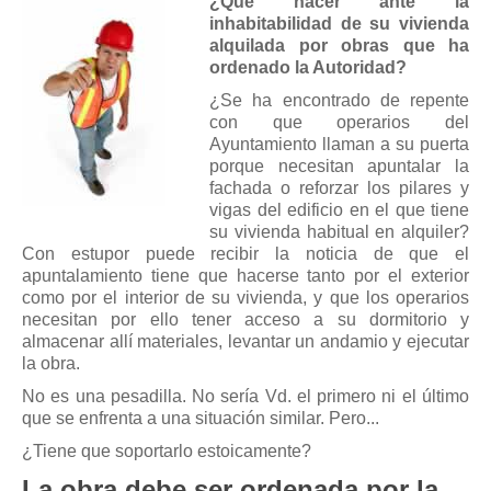
Modelos de Contratos
¿Qué hacer ante la
inhabitabilidad de su vivienda
Requerimientos y comunicaciones
alquilada por obras que ha
ordenado la Autoridad?
Formularios sobre Propiedad Horizontal
¿Se ha encontrado de repente
Modelos de Convocatoria de Junta de Propietarios
con que operarios del
Modelos de Acta de Junta de Propietarios
Ayuntamiento llaman a su puerta
porque necesitan apuntalar la
Requerimientos y comunicaciones
fachada o reforzar los pilares y
Legislación
vigas del edificio en el que tiene
su vivienda habitual en alquiler?
Legislación sobre Arrendamientos Urbanos
Con estupor puede recibir la noticia de que el
apuntalamiento tiene que hacerse tanto por el exterior
Legislación sobre la Comunidad de Propietarios
como por el interior de su vivienda, y que los operarios
Legislación sobre Adquisición de Vivienda en Propiedad
necesitan por ello tener acceso a su dormitorio y
almacenar allí materiales, levantar un andamio y ejecutar
Legislación de interés práctico
la obra.
Diccionario
No es una pesadilla. No sería Vd. el primero ni el último
que se enfrenta a una situación similar. Pero...
Usuario
¿Tiene que soportarlo estoicamente?
Entrar / Salir
La obra debe ser ordenada por la