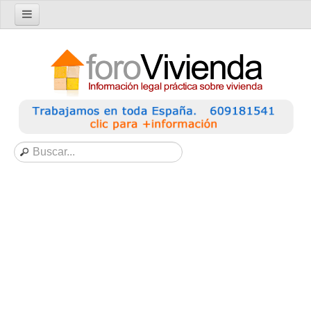
Inicio
Foro
Nuevo tema
Buscar en el foro
Categorías
Temas recientes
Reglas del Foro
Ayuda
Artículos
Artículos sobre Vivienda en Alquiler
Artículos sobre Vivienda en Propiedad
Artículos sobre la Comunidad de Propietarios