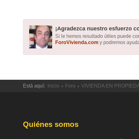
¡Agradezca nuestro esfuerzo co
Si le hemos resultado útiles puede c
ForoVivienda.com
y podremos ayudar
Está aquí:
Inicio
Foro
VIVIENDA EN PROPIED
Quiénes somos