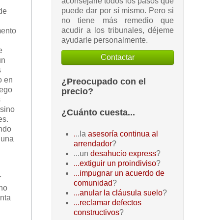
aconsejarle todos los pasos que
puede dar por sí mismo. Pero si
de
no tiene más remedio que
acudir a los tribunales, déjeme
mento
ayudarle personalmente.
e
Contactar
un
s
o en
¿Preocupado con el
lego
precio?
s
 sino
¿Cuánto cuesta...
es.
ando
.
..la
asesoría continua al
 una
arrendador
?
...un
desahucio express
?
...extiguir un proindiviso
?
...impugnar un acuerdo de
r
comunidad
?
 no
...anular la cláusula suelo
?
enta
...reclamar defectos
constructivos
?