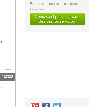
Esta es sólo una muestra de mis
servicios.
Conozca el precio cerrado
de nuestros servicios.
e un
#11313
 la