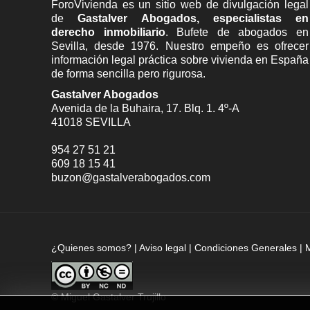
ForoVivienda es un sitio web de divulgación legal
de
Gastalver Abogados, especialistas en
derecho inmobiliario
. Bufete de
abogados en
Sevilla
, desde 1976. Nuestro empeño es ofrecer
información legal práctica sobre vivienda en España
de forma sencilla pero rigurosa.
Gastalver Abogados
Avenida de la Buhaira, 17. Blq. 1. 4º-A
41018
SEVILLA
954 27 51 21
609 18 15 41
buzon@gastalverabogados.com
¿Quienes somos?
|
Aviso legal
|
Condiciones Generales
|
©
Miguel Gastalver Trujillo