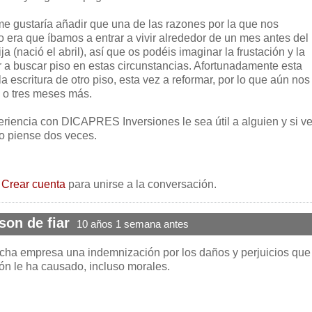
e gustaría añadir que una de las razones por la que nos
 era que íbamos a entrar a vivir alrededor de un mes antes del
a (nació el abril), así que os podéis imaginar la frustación y la
 a buscar piso en estas circunstancias. Afortunadamente esta
escritura de otro piso, esta vez a reformar, por lo que aún nos
 o tres meses más.
riencia con DICAPRES Inversiones le sea útil a alguien y si v
lo piense dos veces.
o
Crear cuenta
para unirse a la conversación.
on de fiar
10 años 1 semana antes
cha empresa una indemnización por los daños y perjuicios que
ión le ha causado, incluso morales.