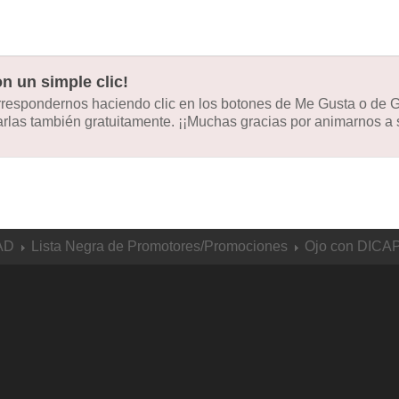
n un simple clic!
orrespondernos haciendo clic en los botones de Me Gusta o de
las también gratuitamente. ¡¡Muchas gracias por animarnos a s
AD
Lista Negra de Promotores/Promociones
Ojo con DICAPR