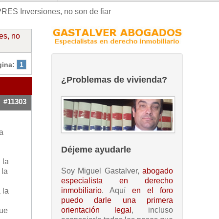
ES Inversiones, no son de fiar
es, no
gina:
1
¿Problemas de vivienda?
#11303
a
Déjeme ayudarle
 la
Soy Miguel Gastalver,
abogado
 la
especialista en derecho
inmobiliario
. Aquí
en el foro
 la
puedo darle una primera
orientación legal
, incluso
que