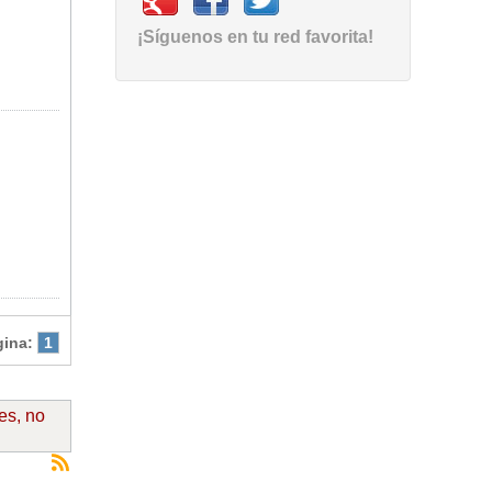
¡Síguenos en tu red favorita!
gina:
1
es, no