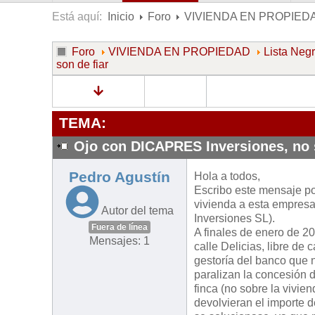
Está aquí:
Inicio
Foro
VIVIENDA EN PROPIED
Foro
VIVIENDA EN PROPIEDAD
Lista Neg
son de fiar
TEMA:
Ojo con DICAPRES Inversiones, no s
Pedro Agustín
Hola a todos,
Escribo este mensaje po
vivienda a esta empresa
Autor del tema
Inversiones SL).
Fuera de línea
A finales de enero de 2
Mensajes: 1
calle Delicias, libre de
gestoría del banco que 
paralizan la concesión d
finca (no sobre la vivi
devolvieran el importe d