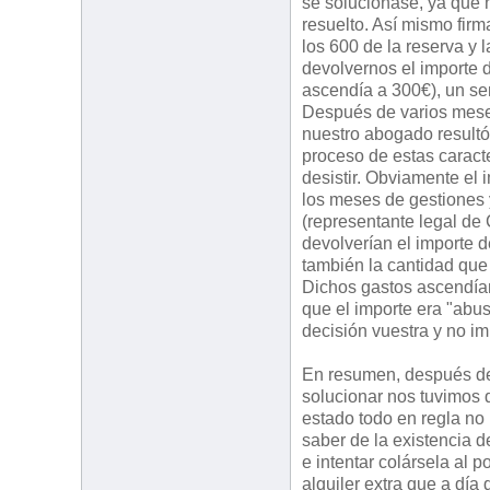
se solucionase, ya que
resuelto. Así mismo firm
los 600 de la reserva y
devolvernos el importe 
ascendía a 300€), un ser
Después de varios meses
nuestro abogado resultó
proceso de estas caract
desistir. Obviamente el
los meses de gestiones y
(representante legal de
devolverían el importe 
también la cantidad que
Dichos gastos ascendían
que el importe era "abu
decisión vuestra y no i
En resumen, después de
solucionar nos tuvimos
estado todo en regla no
saber de la existencia d
e intentar colársela al 
alquiler extra que a dí