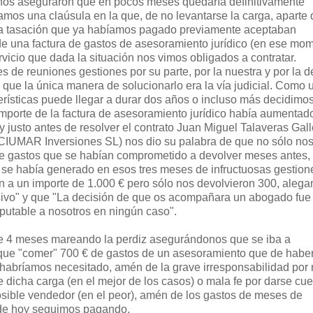
 nos aseguraron que en pocos meses quedaría definitivamente
amos una claúsula en la que, de no levantarse la carga, aparte 
 la tasación que ya habíamos pagado previamente aceptaban
de una factura de gastos de asesoramiento jurídico (en ese mo
vicio que dada la situación nos vimos obligados a contratar.
 de reuniones gestiones por su parte, por la nuestra y por la d
 que la única manera de solucionarlo era la vía judicial. Como 
erísticas puede llegar a durar dos años o incluso más decidimo
 importe de la factura de asesoramiento jurídico había aumentad
 justo antes de resolver el contrato Juan Miguel Talaveras Gal
 CIUMAR Inversiones SL) nos dio su palabra de que no sólo no
de gastos que se habían comprometido a devolver meses antes,
 se había generado en esos tres meses de infructuosas gestion
 a un importe de 1.000 € pero sólo nos devolvieron 300, aleg
sivo" y que "La decisión de que os acompañara un abogado fue
mputable a nosotros en ningún caso".
 4 meses mareando la perdiz asegurándonos que se iba a
 que "comer" 700 € de gastos de un asesoramiento que de habe
 habríamos necesitado, amén de la grave irresponsabilidad por
e dicha carga (en el mejor de los casos) o mala fe por darse cu
posible vendedor (en el peor), amén de los gastos de meses de
a de hoy seguimos pagando.