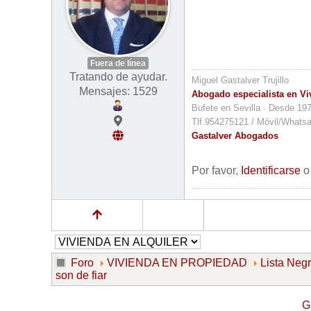
Fuera de línea
Tratando de ayudar.
Miguel Gastalver Trujillo
Mensajes: 1529
Abogado especialista en Vi
Bufete en Sevilla · Desde 19
Tlf.954275121 / Móvil/Whats
Gastalver Abogados
Por favor,
Identificarse
Foro
VIVIENDA EN PROPIEDAD
Lista Neg
son de fiar
G