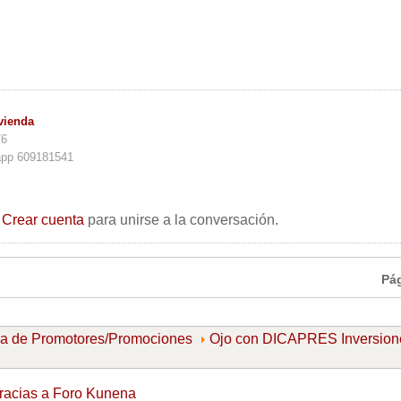
vienda
76
app 609181541
o
Crear cuenta
para unirse a la conversación.
Pá
ra de Promotores/Promociones
Ojo con DICAPRES Inversion
racias a
Foro Kunena