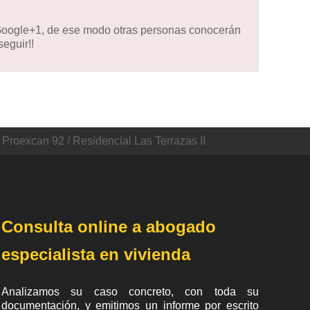
 Google+1, de ese modo otras personas conocerán
eguir!!
n Proexcan 92 / Residencial Las Terrazas II
Consulta online a abogado
especialista en vivienda
Analizamos su caso concreto, con toda su
documentación, y emitimos un informe por escrito