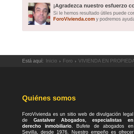
¡Agradezca nuestro esfuerzo co
Si le hemos resultado útiles puede c
ForoVivienda.com
y podremos ayudar
Está aquí:
Inicio
Foro
VIVIENDA EN PROPIED
Quiénes somos
ForoVivienda es un sitio web de divulgación legal
de
Gastalver Abogados, especialistas en
derecho inmobiliario
. Bufete de
abogados en
Sevilla
, desde 1976. Nuestro empeño es ofrecer