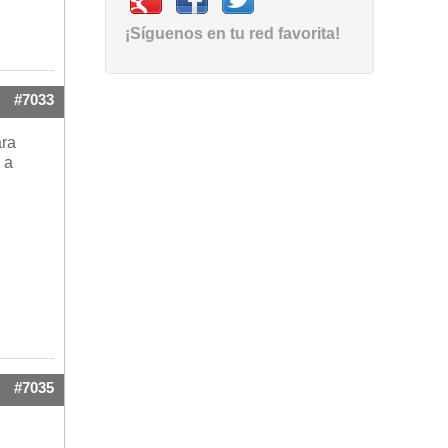
¡Síguenos en tu red favorita!
#7033
ra
 a
#7035