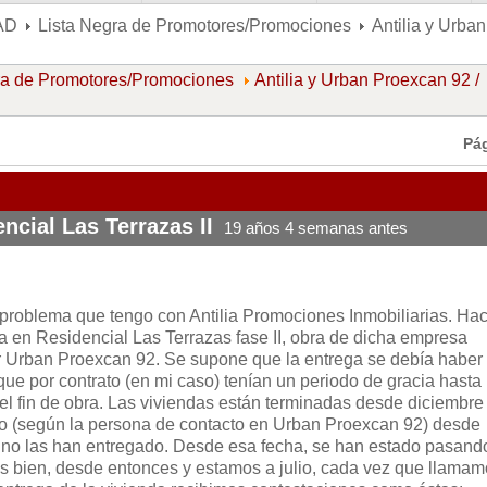
AD
Lista Negra de Promotores/Promociones
Antilia y Urba
ra de Promotores/Promociones
Antilia y Urban Proexcan 92 /
Pá
ncial Las Terrazas II
19 años 4 semanas antes
problema que tengo con Antilia Promociones Inmobiliarias. Ha
 en Residencial Las Terrazas fase II, obra de dicha empresa
r Urban Proexcan 92. Se supone que la entrega se debía haber
ue por contrato (en mi caso) tenían un periodo de gracia hasta
el fin de obra. Las viviendas están terminadas desde diciembre
ado (según la persona de contacto en Urban Proexcan 92) desde
n no las han entregado. Desde esa fecha, se han estado pasand
es bien, desde entonces y estamos a julio, cada vez que llama