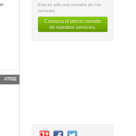
ue
Esta es sólo una muestra de mis
servicios.
Conozca el precio cerrado
de nuestros servicios.
#7032