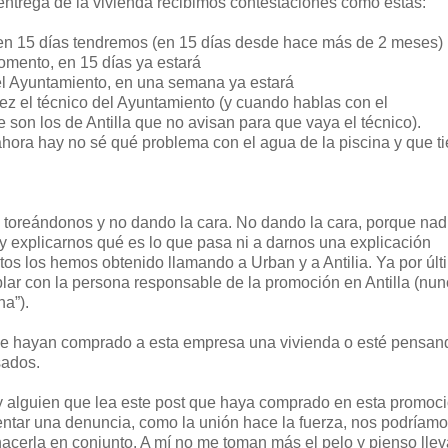
 entrega de la vivienda recibimos contestaciones como éstas:
 en 15 días tendremos (en 15 días desde hace más de 2 meses)
fomento, en 15 días ya estará
el Ayuntamiento, en una semana ya estará
vez el técnico del Ayuntamiento (y cuando hablas con el
 son los de Antilla que no avisan para que vaya el técnico).
ahora hay no sé qué problema con el agua de la piscina y que t
 toreándonos y no dando la cara. No dando la cara, porque nad
y explicarnos qué es lo que pasa ni a darnos una explicación
os los hemos obtenido llamando a Urban y a Antilia. Ya por últ
blar con la persona responsable de la promoción en Antilla (nu
na”).
que hayan comprado a esta empresa una vivienda o esté pensan
sados.
y alguien que lea este post que haya comprado en esta promoci
entar una denuncia, como la unión hace la fuerza, nos podríam
acerla en conjunto. A mí no me toman más el pelo y pienso llev