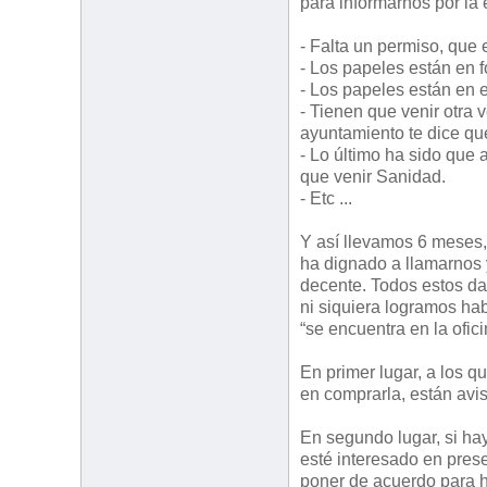
para informarnos por la
- Falta un permiso, que
- Los papeles están en 
- Los papeles están en 
- Tienen que venir otra 
ayuntamiento te dice que
- Lo último ha sido que 
que venir Sanidad.
- Etc ...
Y así llevamos 6 meses,
ha dignado a llamarnos 
decente. Todos estos dat
ni siquiera logramos ha
“se encuentra en la ofici
En primer lugar, a los 
en comprarla, están avi
En segundo lugar, si ha
esté interesado en pres
poner de acuerdo para h