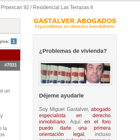
n Proexcan 92 / Residencial Las Terrazas II
gina:
1
¿Problemas de vivienda?
#7031
ce un
Déjeme ayudarle
Soy Miguel Gastalver,
abogado
especialista en derecho
 y
inmobiliario
. Aquí
en el foro
puedo darle una primera
o la
orientación legal
, incluso
mos