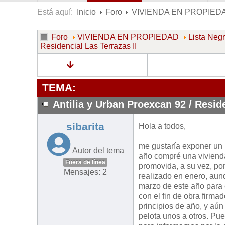
Está aquí:
Inicio
Foro
VIVIENDA EN PROPIED
Foro
VIVIENDA EN PROPIEDAD
Lista Neg
Residencial Las Terrazas II
TEMA:
Antilia y Urban Proexcan 92 / Reside
sibarita
Hola a todos,
me gustaría exponer un 
Autor del tema
año compré una vivienda
Fuera de línea
promovida, a su vez, po
Mensajes: 2
realizado en enero, aunq
marzo de este año para 
con el fin de obra firm
principios de año, y aú
pelota unos a otros. Pu