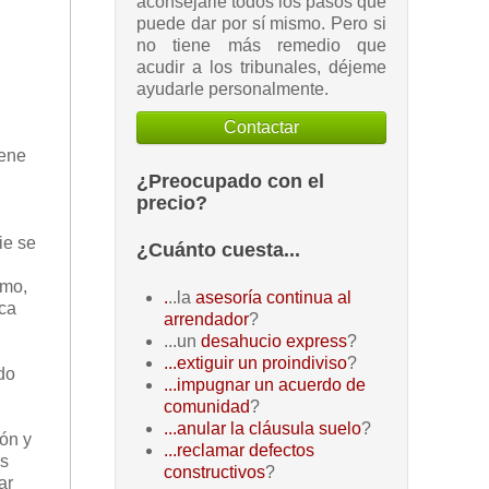
aconsejarle todos los pasos que
puede dar por sí mismo. Pero si
no tiene más remedio que
acudir a los tribunales, déjeme
ayudarle personalmente.
Contactar
iene
¿Preocupado con el
precio?
ie se
¿Cuánto cuesta...
imo,
.
..la
asesoría continua al
nca
arrendador
?
...un
desahucio express
?
...extiguir un proindiviso
?
do
...impugnar un acuerdo de
comunidad
?
...anular la cláusula suelo
?
ón y
...reclamar defectos
os
constructivos
?
ar