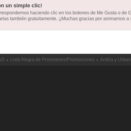
n un simple clic!
orrespondernos haciendo clic en los botones de Me Gusta o de
las también gratuitamente. ¡¡Muchas gracias por animarnos a s
AD
Lista Negra de Promotores/Promociones
Antilia y Urba