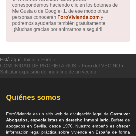
correspondernos haciendo clic en los botones de
Me Gusta o de Google+1, de ese modo otras
personas conocerán
ForoVivienda.com
y
podremos ayudarlas también gratuitamente.
¡¡Muchas gracias por animarnos a seguir!!
Está aquí:
Inicio
Foro
COMUNIDAD DE PROPIETARIOS
Foro del VECINO
Solicitar expulsión del inquilino de un vecino
Quiénes somos
ForoVivienda es un sitio web de divulgación legal de
Gastalver
Abogados, especialistas en derecho inmobiliario
. Bufete de
abogados en Sevilla
, desde 1976. Nuestro empeño es ofrecer
información legal práctica sobre vivienda en España de forma