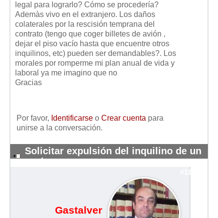
legal para lograrlo? Cómo se procedería?
Mis boletines
Ademàs vivo en el extranjero. Los daños
colaterales por la rescisión temprana del
contrato (tengo que coger billetes de avión ,
dejar el piso vacío hasta que encuentre otros
inquilinos, etc) pueden ser demandables?. Los
morales por romperme mi plan anual de vida y
laboral ya me imagino que no
Gracias
Por favor,
Identificarse
o
Crear cuenta
para
unirse a la conversación.
Solicitar expulsión del inquilino de un
vecino
#11791
Gastalver