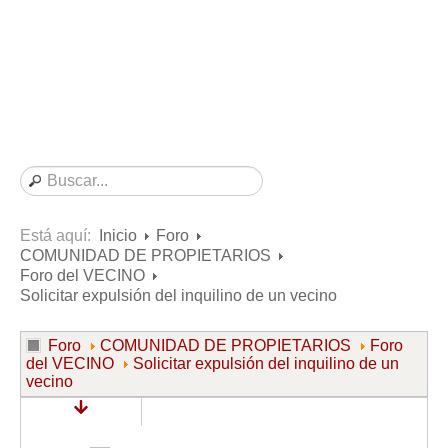
Consultas resueltas sobre Vivienda en Alquiler
Consultas resueltas sobre Vivienda en Propiedad
Consultas resueltas sobre la Comunidad de Propietarios
Formularios
Formularios de Arrendamientos Urbanos
Contratos de Arrendamiento
De vivienda
De uso distinto al de vivienda
Está aquí:
Inicio
Foro
COMUNIDAD DE PROPIETARIOS
Otros contratos de Arrendamiento
Foro del VECINO
Requerimientos y comunicaciones
Solicitar expulsión del inquilino de un vecino
Para contratos posteriores al 6 de junio de 2013
Foro
COMUNIDAD DE PROPIETARIOS
Foro
Para contratos anteriores al 6 de junio de 2013
del VECINO
Solicitar expulsión del inquilino de un
vecino
Para contratos de Renta Antigua
Formularios sobre Vivienda en Propiedad