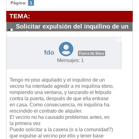
Modelos de Contratos
Página:
1
Requerimientos y comunicaciones
TEMA:
Formularios sobre Propiedad Horizontal
Solicitar expulsión del inquilino de un
Modelos de Convocatoria de Junta de Propietarios
vecino
Modelos de Acta de Junta de Propietarios
#11783
Requerimientos y comunicaciones
fdo
Fuera de línea
Legislación
Mensajes: 1
Legislación sobre Arrendamientos Urbanos
Legislación sobre la Comunidad de Propietarios
Tengo mi piso alquilado y el inquilino de un
vecino ha intentado agredir a mi inquilina ebrio,
Legislación sobre Adquisición de Vivienda en Propiedad
rompiendo una ventana, y lanzando el felpudo
contra la puerta, después de que ella entrase
Legislación de interés práctico
en casa. Como consecuencia, mi inquilina ha
Diccionario
rescindido el contrato de alquiler.
El vecino no ha causado problemas antes, es
Usuario
la primera vez
Puedo solicitar a la casera (o a la comunidad?)
Entrar / Salir
que expulse al vecino por ello y tener base