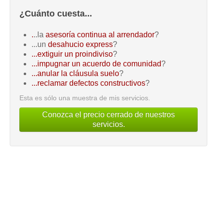
¿Cuánto cuesta...
.
..la
asesoría continua al arrendador
?
...un
desahucio express
?
...extiguir un proindiviso
?
...impugnar un acuerdo de comunidad
?
...anular la cláusula suelo
?
...reclamar defectos constructivos
?
Esta es sólo una muestra de mis servicios.
Conozca el precio cerrado de nuestros
servicios.