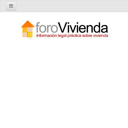
Inicio
Foro
Nuevo tema
Buscar en el foro
Categorías
Temas recientes
Reglas del Foro
Ayuda
Artículos
Artículos sobre Vivienda en Alquiler
Artículos sobre Vivienda en Propiedad
Artículos sobre la Comunidad de Propietarios