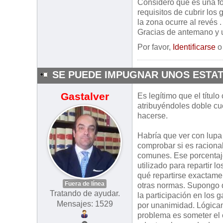
Considero que es una fo
requisitos de cubrir lo
la zona ocurre al revés
Gracias de antemano y 
Por favor,
Identificarse
SE PUEDE IMPUGNAR UNOS ESTAT
Gastalver
Es legítimo que el título
atribuyéndoles doble cu
hacerse.
Habría que ver con lupa 
comprobar si es raciona
comunes. Ese porcentaje
utilizado para repartir 
qué repartirse exactame
Fuera de línea
otras normas. Supongo q
Tratando de ayudar.
la participación en los g
Mensajes: 1529
por unanimidad. Lógicam
problema es someter el 