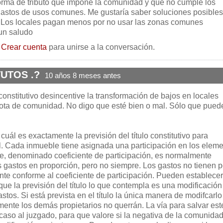
rma de tributo que impone la comunidad y que no cumple los
s gastos de usos comunes. Me gustaría saber soluciones posibles
 . Los locales pagan menos por no usar las zonas comunes
un saludo
o
Crear cuenta
para unirse a la conversación.
UTOS .?
10 años 8 meses antes
 constitutivo desincentive la transformación de bajos en locales
ota de comunidad. No digo que esté bien o mal. Sólo que pued
cuál es exactamente la previsión del título constitutivo para
l. Cada inmueble tiene asignada una participación en los elem
, denominado coeficiente de participación, es normalmente
los gastos en proporción, pero no siempre. Los gastos no tienen p
nte conforme al coeficiente de participación. Pueden establece
ue la previsión del título lo que contempla es una modificación
astos. Si está prevista en el título la única manera de modifcarlo
ente los demás propietarios no querrán. La vía para salvar est
caso al juzgado, para que valore si la negativa de la comunidad