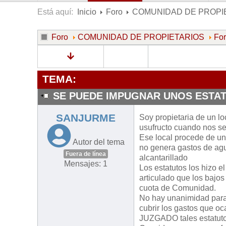
Está aquí:
Inicio
Foro
COMUNIDAD DE PROPI
Foro
COMUNIDAD DE PROPIETARIOS
Fo
TEMA:
SE PUEDE IMPUGNAR UNOS ESTAT
SANJURME
Soy propietaria de un lo
usufructo cuando nos s
Ese local procede de un 
Autor del tema
no genera gastos de agua
Fuera de línea
alcantarillado
Mensajes: 1
Los estatutos los hizo el
articulado que los bajos
cuota de Comunidad.
No hay unanimidad para 
cubrir los gastos que 
JUZGADO tales estatutos