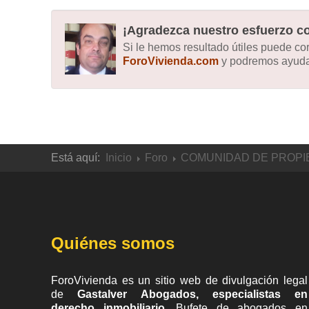
¡Agradezca nuestro esfuerzo co
Si le hemos resultado útiles puede c
ForoVivienda.com
y podremos ayudar
Está aquí:
Inicio
Foro
COMUNIDAD DE PROPI
Quiénes somos
ForoVivienda es un sitio web de divulgación legal
de
Gastalver Abogados, especialistas en
derecho inmobiliario
. Bufete de
abogados en