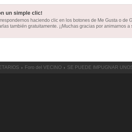
n un simple clic!
orrespondernos haciendo clic en los botones de Me Gusta o de
las también gratuitamente. ¡¡Muchas gracias por animarnos a s
ETARIOS
Foro del VECINO
SE PUEDE IMPUGNAR UNOS