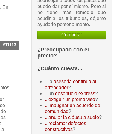
aconsejarle todos los pasos que
puede dar por sí mismo. Pero si
. En
no tiene más remedio que
acudir a los tribunales, déjeme
ayudarle personalmente.
Contactar
#11113
¿Preocupado con el
precio?
e
¿Cuánto cuesta...
.
..la
asesoría continua al
entos
arrendador
?
...un
desahucio express
?
or
...extiguir un proindiviso
?
rse
...impugnar un acuerdo de
 de
comunidad
?
 es
...anular la cláusula suelo
?
e
...reclamar defectos
 a
constructivos
?