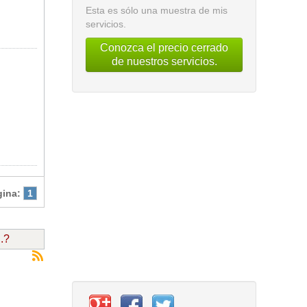
Esta es sólo una muestra de mis
servicios.
Conozca el precio cerrado
de nuestros servicios.
gina:
1
.?