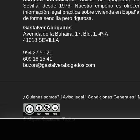
Sevilla
, desde 1976. Nuestro empeño es ofrecer
información legal práctica sobre vivienda en España
de forma sencilla pero rigurosa.
Gastalver Abogados
Avenida de la Buhaira, 17. Blq. 1. 4º-A
41018
SEVILLA
954 27 51 21
609 18 15 41
buzon@gastalverabogados.com
¿Quienes somos?
|
Aviso legal
|
Condiciones Generales
|
©
Miguel Gastalver Trujillo