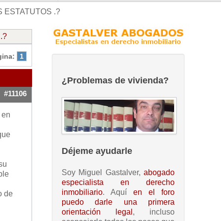
 ESTATUTOS .?
.?
gina:
1
¿Problemas de vivienda?
#11106
 en
que
Déjeme ayudarle
 su
Soy Miguel Gastalver,
abogado
ble
especialista en derecho
inmobiliario
. Aquí
en el foro
o de
puedo darle una primera
orientación legal
, incluso