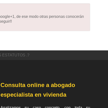
 Google+1, de ese modo otras personas conocerán
eguir!!
 ESTATUTOS .?
Consulta online a abogado
especialista en vivienda
Analizamos su caso concreto, con toda su