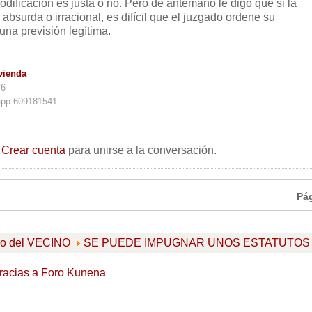
dificación es justa o no. Pero de antemano le digo que si la
s absurda o irracional, es difícil que el juzgado ordene su
una previsión legítima.
vienda
76
app 609181541
o
Crear cuenta
para unirse a la conversación.
Pá
ro del VECINO
SE PUEDE IMPUGNAR UNOS ESTATUTOS 
racias a
Foro Kunena