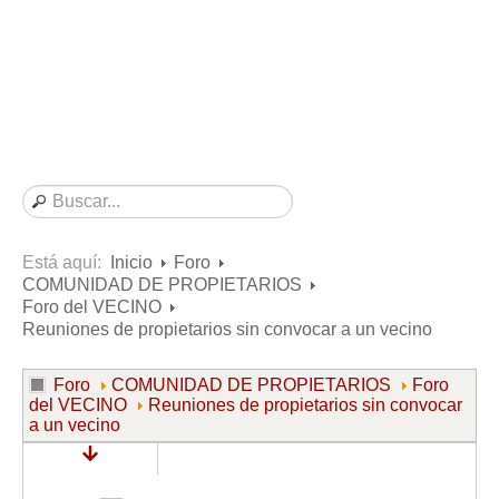
Consultas resueltas sobre Vivienda en Alquiler
Consultas resueltas sobre Vivienda en Propiedad
Consultas resueltas sobre la Comunidad de Propietarios
Formularios
Formularios de Arrendamientos Urbanos
Contratos de Arrendamiento
De vivienda
De uso distinto al de vivienda
Está aquí:
Inicio
Foro
COMUNIDAD DE PROPIETARIOS
Otros contratos de Arrendamiento
Foro del VECINO
Requerimientos y comunicaciones
Reuniones de propietarios sin convocar a un vecino
Para contratos posteriores al 6 de junio de 2013
Foro
COMUNIDAD DE PROPIETARIOS
Foro
Para contratos anteriores al 6 de junio de 2013
del VECINO
Reuniones de propietarios sin convocar
a un vecino
Para contratos de Renta Antigua
Formularios sobre Vivienda en Propiedad