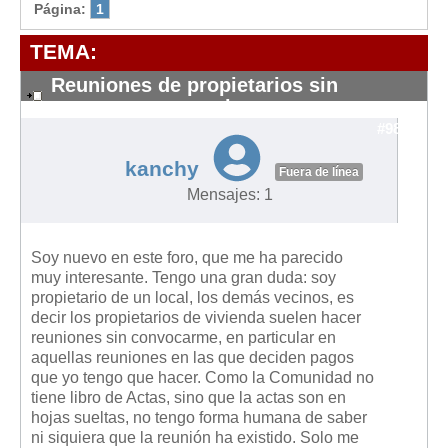
Modelos de Contratos
Página:
1
Requerimientos y comunicaciones
TEMA:
Formularios sobre Propiedad Horizontal
Reuniones de propietarios sin
Modelos de Convocatoria de Junta de Propietarios
convocar a un vecino
Modelos de Acta de Junta de Propietarios
#9878
Requerimientos y comunicaciones
kanchy
Fuera de línea
Legislación
Mensajes: 1
Legislación sobre Arrendamientos Urbanos
Legislación sobre la Comunidad de Propietarios
Soy nuevo en este foro, que me ha parecido
muy interesante. Tengo una gran duda: soy
Legislación sobre Adquisición de Vivienda en Propiedad
propietario de un local, los demás vecinos, es
decir los propietarios de vivienda suelen hacer
Legislación de interés práctico
reuniones sin convocarme, en particular en
Diccionario
aquellas reuniones en las que deciden pagos
que yo tengo que hacer. Como la Comunidad no
Usuario
tiene libro de Actas, sino que la actas son en
hojas sueltas, no tengo forma humana de saber
Entrar / Salir
ni siquiera que la reunión ha existido. Solo me