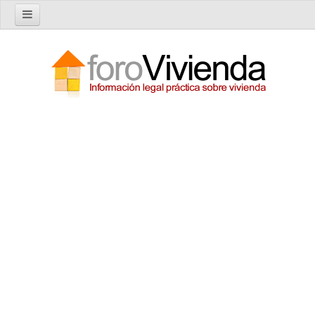
Inicio
Foro
Nuevo tema
Buscar en el foro
Categorías
Temas recientes
Reglas del Foro
Ayuda
Artículos
Artículos sobre Vivienda en Alquiler
Artículos sobre Vivienda en Propiedad
Artículos sobre la Comunidad de Propietarios