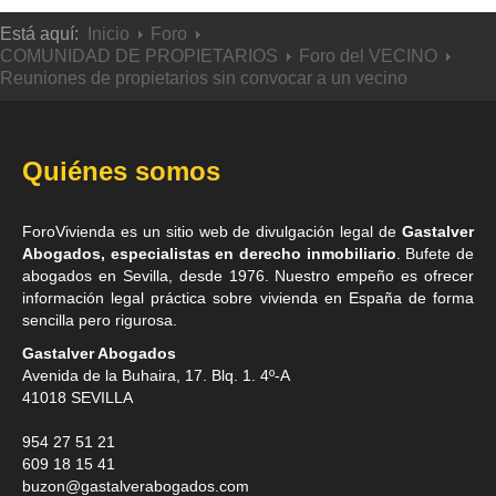
Está aquí:
Inicio
Foro
COMUNIDAD DE PROPIETARIOS
Foro del VECINO
Reuniones de propietarios sin convocar a un vecino
Quiénes somos
ForoVivienda es un sitio web de divulgación legal de
Gastalver
Abogados, especialistas en derecho inmobiliario
. Bufete de
abogados en Sevilla
, desde 1976. Nuestro empeño es ofrecer
información legal práctica sobre vivienda en España de forma
sencilla pero rigurosa.
Gastalver Abogados
Avenida de la Buhaira, 17. Blq. 1. 4º-A
41018
SEVILLA
954 27 51 21
609 18 15 41
buzon@gastalverabogados.com