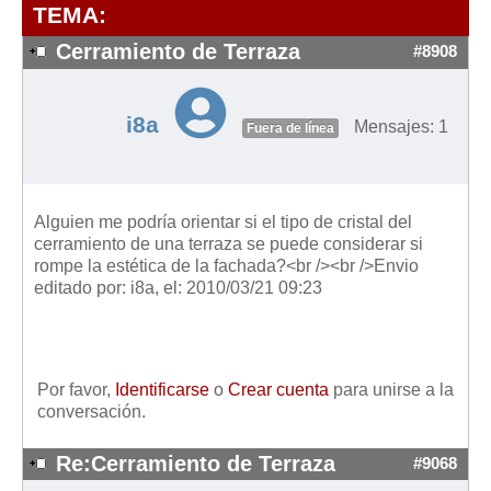
Modelos de Contratos
TEMA:
Requerimientos y comunicaciones
Cerramiento de Terraza
#8908
Formularios sobre Propiedad Horizontal
Modelos de Convocatoria de Junta de Propietarios
i8a
Mensajes: 1
Fuera de línea
Modelos de Acta de Junta de Propietarios
Requerimientos y comunicaciones
Legislación
Alguien me podría orientar si el tipo de cristal del
cerramiento de una terraza se puede considerar si
Legislación sobre Arrendamientos Urbanos
rompe la estética de la fachada?<br /><br />Envio
Legislación sobre la Comunidad de Propietarios
editado por: i8a, el: 2010/03/21 09:23
Legislación sobre Adquisición de Vivienda en Propiedad
Legislación de interés práctico
Diccionario
Por favor,
Identificarse
o
Crear cuenta
para unirse a la
conversación.
Usuario
Re:Cerramiento de Terraza
#9068
Entrar / Salir