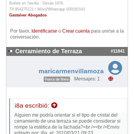
Bufete en Sevilla · Desde 1976
Tlf.954275121 / Móvil/Whatsapp 609181541
Gastalver Abogados
Por favor,
Identificarse
o
Crear cuenta
para unirse a la
conversación.
Cerramiento de Terraza
#11841
maricarmenvillamoza
Mensajes: 1
Fuera de línea
i8a escribió:
Alguien me podría orientar si el tipo de cristal del
cerramiento de una terraza se puede considerar si
rompe la estética de la fachada?<br /><br />Envio
editado por: i8a, el: 2010/03/21 09:23