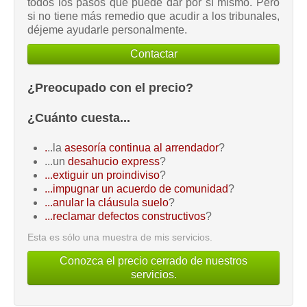
todos los pasos que puede dar por sí mismo. Pero
si no tiene más remedio que acudir a los tribunales,
déjeme ayudarle personalmente.
Contactar
¿Preocupado con el precio?
¿Cuánto cuesta...
.
..la
asesoría continua al arrendador
?
...un
desahucio express
?
...extiguir un proindiviso
?
...impugnar un acuerdo de comunidad
?
...anular la cláusula suelo
?
...reclamar defectos constructivos
?
Esta es sólo una muestra de mis servicios.
Conozca el precio cerrado de nuestros
servicios.