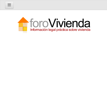
Inicio
Foro
Nuevo tema
Buscar en el foro
Categorías
Temas recientes
Reglas del Foro
Ayuda
Artículos
Artículos sobre Vivienda en Alquiler
Artículos sobre Vivienda en Propiedad
Artículos sobre la Comunidad de Propietarios