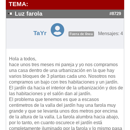
Modelos de Contratos
TEMA:
Requerimientos y comunicaciones
Luz farola
#8729
Formularios sobre Propiedad Horizontal
Modelos de Convocatoria de Junta de Propietarios
TaYr
Mensajes: 4
Fuera de línea
Modelos de Acta de Junta de Propietarios
Requerimientos y comunicaciones
Legislación
Hola a todos,
hace unos tres meses mi pareja y yo nos compramos
Legislación sobre Arrendamientos Urbanos
una casa dentro de una urbanización en la que hay
Legislación sobre la Comunidad de Propietarios
varios bloques de 3 plantas cada uno. Nosotros nos
compramos un bajo con tres habitaciones y un jardín.
Legislación sobre Adquisición de Vivienda en Propiedad
El jardín da hacia el interior de la urbanización y dos de
Legislación de interés práctico
las habitaciones y el salón dan al jardín.
El problema que tenemos es que a escasos
Diccionario
centimetros de la valla del jardín hay una farola muy
grande y que se levanta unos dos metros por encima
Usuario
de la altura de la valla. La farola alumbra hacia abajo,
por lo tanto, en cuanto oscurece el jardín está
Entrar / Salir
completamente iluminado por la farola y lo mismo pasa