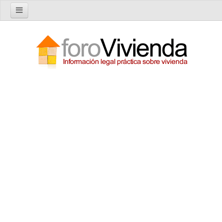
Inicio
Foro
Nuevo tema
Buscar en el foro
Categorías
Temas recientes
Reglas del Foro
Ayuda
Artículos
Artículos sobre Vivienda en Alquiler
Artículos sobre Vivienda en Propiedad
Artículos sobre la Comunidad de Propietarios