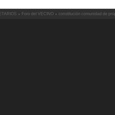
ETARIOS
Foro del VECINO
constitución comunidad de prop