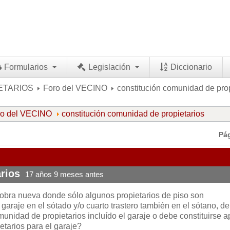
Formularios
Legislación
Diccionario
ETARIOS
Foro del VECINO
constitución comunidad de prop
ro del VECINO
constitución comunidad de propietarios
Pá
rios
17 años 9 meses antes
 obra nueva donde sólo algunos propietarios de piso son
 garaje en el sótado y/o cuarto trastero también en el sótano, d
munidad de propietarios incluído el garaje o debe constituirse a
etarios para el garaje?