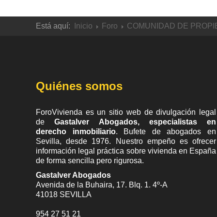
Está aquí:
Inicio
Foro
COMUNIDAD DE PROPI
Quiénes somos
ForoVivienda es un sitio web de divulgación legal
de
Gastalver Abogados, especialistas en
derecho inmobiliario
. Bufete de
abogados en
Sevilla
, desde 1976. Nuestro empeño es ofrecer
información legal práctica sobre vivienda en España
de forma sencilla pero rigurosa.
Gastalver Abogados
Avenida de la Buhaira, 17. Blq. 1. 4º-A
41018
SEVILLA
954 27 51 21