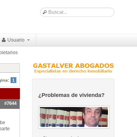
Usuario
ietarios
gina:
1
¿Problemas de vivienda?
#7644
ebe
parte