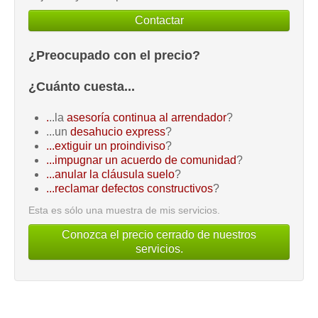
Contactar
¿Preocupado con el precio?
¿Cuánto cuesta...
.
..la
asesoría continua al arrendador
?
...un
desahucio express
?
...extiguir un proindiviso
?
...impugnar un acuerdo de comunidad
?
...anular la cláusula suelo
?
...reclamar defectos constructivos
?
Esta es sólo una muestra de mis servicios.
Conozca el precio cerrado de nuestros
servicios.