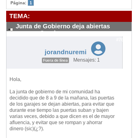
Modelos de Contratos
Página:
1
Requerimientos y comunicaciones
TEMA:
Formularios sobre Propiedad Horizontal
Junta de Gobierno deja abiertas
Modelos de Convocatoria de Junta de Propietarios
puertas Garajes
Modelos de Acta de Junta de Propietarios
#7623
Requerimientos y comunicaciones
jorandnuremi
Legislación
Mensajes: 1
Fuera de línea
Legislación sobre Arrendamientos Urbanos
Legislación sobre la Comunidad de Propietarios
Hola,
Legislación sobre Adquisición de Vivienda en Propiedad
La junta de gobierno de mi comunidad ha
decidido que de 8 a 9 de la mañana, las puertas
Legislación de interés práctico
de los garajes se dejan abiertas, para evitar que
Diccionario
durante ese tiempo las puertas suban y bajen
varias veces, debido a que dicen es el de mayor
Usuario
afluencia, y evitar que se rompan y ahorrar
dinero (sic)(¿?).
Entrar / Salir