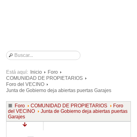
Consultas resueltas sobre Vivienda en Alquiler
Consultas resueltas sobre Vivienda en Propiedad
Consultas resueltas sobre la Comunidad de Propietarios
Formularios
Formularios de Arrendamientos Urbanos
Contratos de Arrendamiento
De vivienda
De uso distinto al de vivienda
Está aquí:
Inicio
Foro
COMUNIDAD DE PROPIETARIOS
Otros contratos de Arrendamiento
Foro del VECINO
Requerimientos y comunicaciones
Junta de Gobierno deja abiertas puertas Garajes
Para contratos posteriores al 6 de junio de 2013
Foro
COMUNIDAD DE PROPIETARIOS
Foro
Para contratos anteriores al 6 de junio de 2013
del VECINO
Junta de Gobierno deja abiertas puertas
Garajes
Para contratos de Renta Antigua
Formularios sobre Vivienda en Propiedad