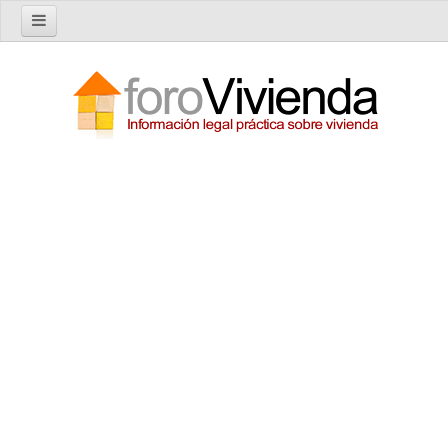
Inicio
Foro
Nuevo tema
Buscar en el foro
Categorías
Temas recientes
Reglas del Foro
Ayuda
Artículos
Artículos sobre Vivienda en Alquiler
Artículos sobre Vivienda en Propiedad
Artículos sobre la Comunidad de Propietarios