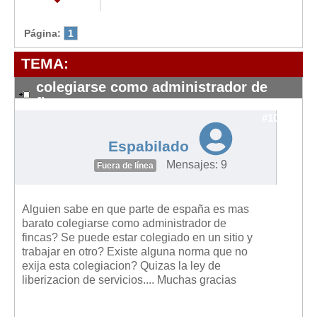
Modelos de Contratos
Requerimientos y comunicaciones
Página:
1
Formularios sobre Propiedad Horizontal
TEMA:
Modelos de Convocatoria de Junta de Propietarios
colegiarse como administrador de
Modelos de Acta de Junta de Propietarios
fincas
Requerimientos y comunicaciones
#10110
Legislación
Espabilado
Legislación sobre Arrendamientos Urbanos
Mensajes: 9
Fuera de línea
Legislación sobre la Comunidad de Propietarios
Legislación sobre Adquisición de Vivienda en Propiedad
Alguien sabe en que parte de españa es mas
barato colegiarse como administrador de
Legislación de interés práctico
fincas? Se puede estar colegiado en un sitio y
Diccionario
trabajar en otro? Existe alguna norma que no
exija esta colegiacion? Quizas la ley de
Usuario
liberizacion de servicios.... Muchas gracias
Entrar / Salir