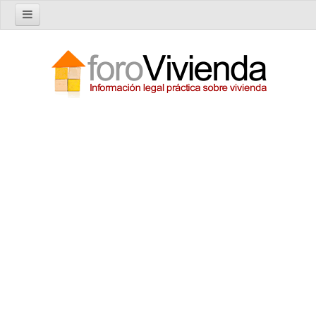
Inicio
Foro
Nuevo tema
Buscar en el foro
Categorías
Temas recientes
Reglas del Foro
Ayuda
Artículos
Artículos sobre Vivienda en Alquiler
Artículos sobre Vivienda en Propiedad
Artículos sobre la Comunidad de Propietarios