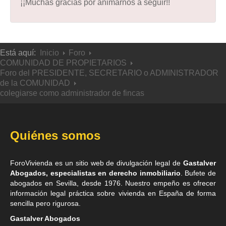
¡¡Muchas gracias por animarnos a seguir!!
Está aquí:
Inicio
Foro
COMUNIDAD DE PROPIETARIOS
Foro del PRESIDENTE, SECRETARIO o ADMINISTRADOR
de la COMUNIDAD
colegiarse como administrador de fincas
Quiénes somos
ForoVivienda es un sitio web de divulgación legal de
Gastalver
Abogados, especialistas en derecho inmobiliario
. Bufete de
abogados en Sevilla
, desde 1976. Nuestro empeño es ofrecer
información legal práctica sobre vivienda en España de forma
sencilla pero rigurosa.
Gastalver Abogados