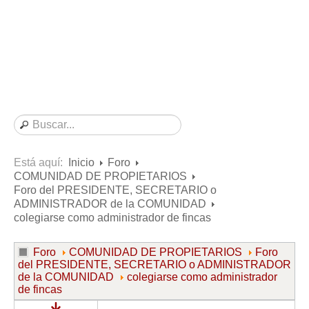
Consultas resueltas sobre Vivienda en Alquiler
Consultas resueltas sobre Vivienda en Propiedad
Consultas resueltas sobre la Comunidad de Propietarios
Formularios
Formularios de Arrendamientos Urbanos
Contratos de Arrendamiento
De vivienda
De uso distinto al de vivienda
Está aquí:
Inicio
Foro
COMUNIDAD DE PROPIETARIOS
Otros contratos de Arrendamiento
Foro del PRESIDENTE, SECRETARIO o
Requerimientos y comunicaciones
ADMINISTRADOR de la COMUNIDAD
colegiarse como administrador de fincas
Para contratos posteriores al 6 de junio de 2013
Para contratos anteriores al 6 de junio de 2013
Foro
COMUNIDAD DE PROPIETARIOS
Foro
del PRESIDENTE, SECRETARIO o ADMINISTRADOR
Para contratos de Renta Antigua
de la COMUNIDAD
colegiarse como administrador
Formularios sobre Vivienda en Propiedad
de fincas