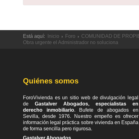
Está aquí:
Inicio
Foro
COMUNIDAD DE PROPI
Obra urgente el Administrador no soluciona
Quiénes somos
ForoVivienda es un sitio web de divulgación legal
de
Gastalver Abogados, especialistas en
derecho inmobiliario
. Bufete de
abogados en
Sevilla
, desde 1976. Nuestro empeño es ofrecer
información legal práctica sobre vivienda en España
de forma sencilla pero rigurosa.
Gastalver Abogados