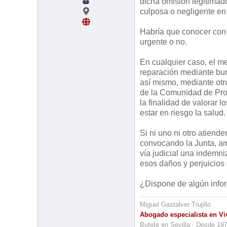
dicha omisión legitimado
culposa o negligente en 
Habría que conocer con d
urgente o no.
En cualquier caso, el me
reparación mediante buro
así mismo, mediante otro
de la Comunidad de Prop
la finalidad de valorar 
estar en riesgo la salud.
Si ni uno ni otro atiende
convocando la Junta, am
vía judicial una indemni
esos daños y perjuicios
¿Dispone de algún info
Miguel Gastalver Trujillo
Abogado especialista en Vi
Bufete en Sevilla · Desde 19