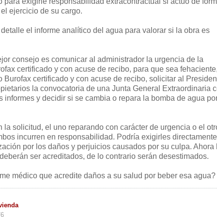
 para exigirle responsabilidad extracontractual si actúo de for
el ejercicio de su cargo.
etalle el informe analítico del agua para valorar si la obra es
jor consejo es comunicar al administrador la urgencia de la
fax certificado y con acuse de recibo, para que sea fehaciente,
 Burofax certificado y con acuse de recibo, solicitar al Presiden
ietarios la convocatoria de una Junta General Extraordinaria 
los informes y decidir si se cambia o repara la bomba de agua po
n la solicitud, el uno reparando con carácter de urgencia o el otr
bos incurren en responsabilidad. Podría exigirles directamente
zación por los daños y perjuicios causados por su culpa. Ahora 
 deberán ser acreditados, de lo contrario serán desestimados.
rme médico que acredite daños a su salud por beber esa agua?
vienda
76