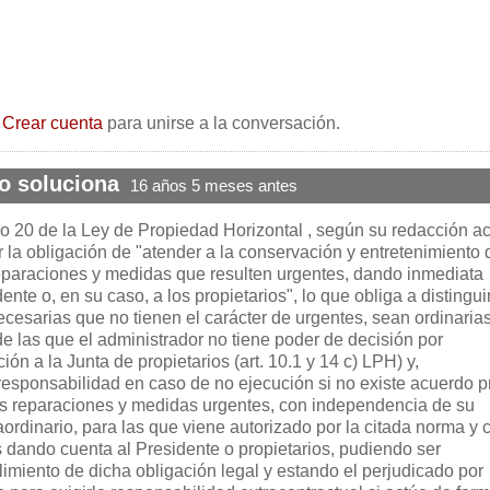
o
Crear cuenta
para unirse a la conversación.
o soluciona
16 años 5 meses antes
ulo 20 de la Ley de Propiedad Horizontal , según su redacción ac
r la obligación de "atender a la conservación y entretenimiento 
eparaciones y medidas que resulten urgentes, dando inmediata
ente o, en su caso, a los propietarios", lo que obliga a distinguir
ecesarias que no tienen el carácter de urgentes, sean ordinaria
de las que el administrador no tiene poder de decisión por
ón a la Junta de propietarios (art. 10.1 y 14 c) LPH) y,
esponsabilidad en caso de no ejecución si no existe acuerdo p
 las reparaciones y medidas urgentes, con independencia de su
raordinario, para las que viene autorizado por la citada norma y 
s dando cuenta al Presidente o propietarios, pudiendo ser
imiento de dicha obligación legal y estando el perjudicado por