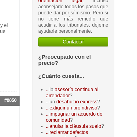
orientación legal
, incluso
aconsejarle todos los pasos que
puede dar por sí mismo. Pero si
no tiene más remedio que
acudir a los tribunales, déjeme
y el
ayudarle personalmente.
que
Contactar
¿Preocupado con el
precio?
¿Cuánto cuesta...
.
..la
asesoría continua al
arrendador
?
#8850
...un
desahucio express
?
...extiguir un proindiviso
?
...impugnar un acuerdo de
comunidad
?
...anular la cláusula suelo
?
...reclamar defectos