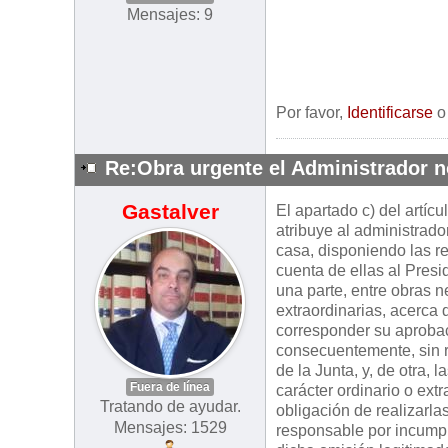
Mensajes: 9
Por favor,
Identificarse
Re:Obra urgente el Administrador n
Gastalver
El apartado c) del artíc
atribuye al administrado
casa, disponiendo las r
cuenta de ellas al Presid
una parte, entre obras n
extraordinarias, acerca 
corresponder su aprobaci
consecuentemente, sin r
de la Junta, y, de otra,
Fuera de línea
carácter ordinario o ext
Tratando de ayudar.
obligación de realizarla
Mensajes: 1529
responsable por incumpl