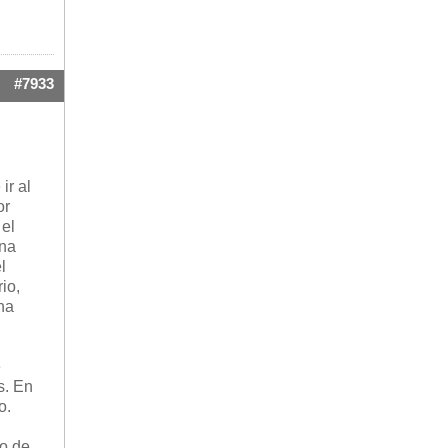
#7933
ir al
or
 el
una
l
io,
na
e
s. En
o.
no de