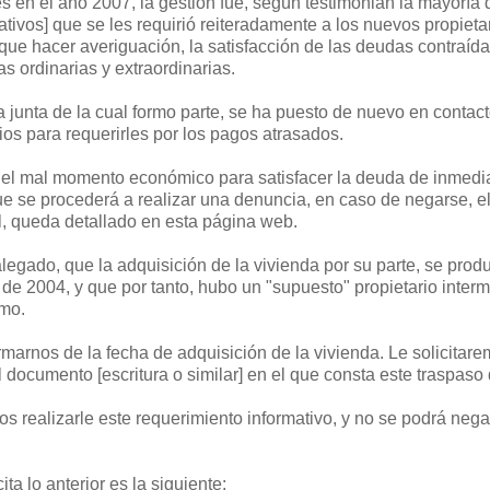
s en el año 2007, la gestión fue, según testimonian la mayoría 
iativos] que se les requirió reiteradamente a los nuevos propieta
que hacer averiguación, la satisfacción de las deudas contraíd
s ordinarias y extraordinarias.
 junta de la cual formo parte, se ha puesto de nuevo en contac
ios para requerirles por los pagos atrasados.
 el mal momento económico para satisfacer la deuda de inmedia
ue se procederá a realizar una denuncia, en caso de negarse, e
l, queda detallado en esta página web.
alegado, que la adquisición de la vivienda por su parte, se prod
o de 2004, y que por tanto, hubo un "supuesto" propietario inter
smo.
marnos de la fecha de adquisición de la vivienda. Le solicitar
 documento [escritura o similar] en el que consta este traspaso
realizarle este requerimiento informativo, y no se podrá nega
ta lo anterior es la siguiente: