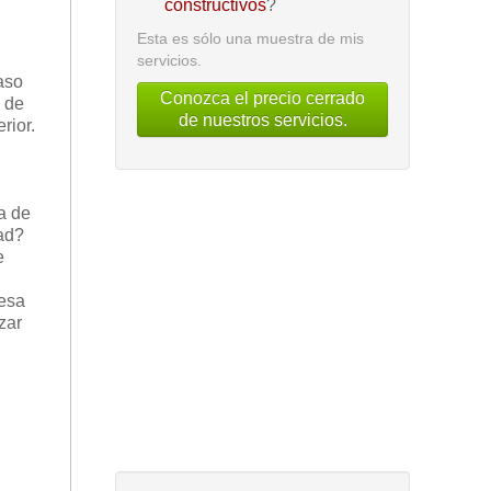
constructivos
?
Esta es sólo una muestra de mis
servicios.
aso
Conozca el precio cerrado
o de
de nuestros servicios.
rior.
va de
dad?
e
 esa
zar