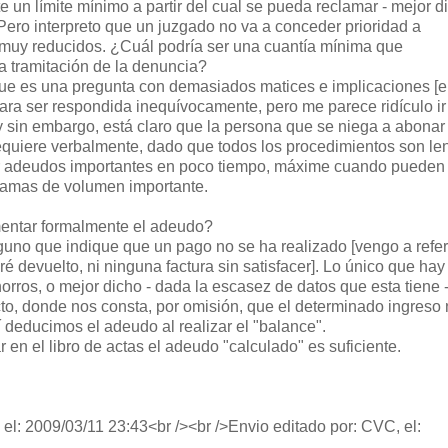
e un límite mínimo a partir del cual se pueda reclamar - mejor d
Pero interpreto que un juzgado no va a conceder prioridad a
muy reducidos. ¿Cuál podría ser una cuantía mínima que
 la tramitación de la denuncia?
ue es una pregunta con demasiados matices e implicaciones [e
] para ser respondida inequívocamente, pero me parece ridículo ir
y sin embargo, está claro que la persona que se niega a abonar 
equiere verbalmente, dado que todos los procedimientos son len
r adeudos importantes en poco tiempo, máxime cuando pueden
ramas de volumen importante.
entar formalmente el adeudo?
uno que indique que un pago no se ha realizado [vengo a refe
 devuelto, ni ninguna factura sin satisfacer]. Lo único que hay
ahorros, o mejor dicho - dada la escasez de datos que esta tiene 
cto, donde nos consta, por omisión, que el determinado ingreso
í deducimos el adeudo al realizar el "balance".
r en el libro de actas el adeudo "calculado" es suficiente.
el: 2009/03/11 23:43<br /><br />Envio editado por: CVC, el: