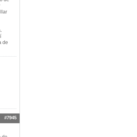
y
llar
.
í
a de
#7945
e de