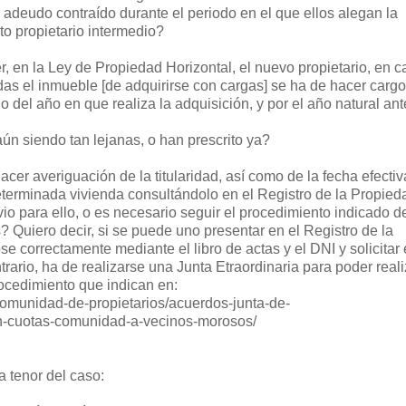
 adeudo contraído durante el periodo en el que ellos alegan la
to propietario intermedio?
r, en la Ley de Propiedad Horizontal, el nuevo propietario, en c
das el inmueble [de adquirirse con cargas] se ha de hacer carg
 del año en que realiza la adquisición, y por el año natural ante
ún siendo tan lejanas, o han prescrito ya?
acer averiguación de la titularidad, así como de la fecha efecti
eterminada vivienda consultándolo en el Registro de la Propie
vio para ello, o es necesario seguir el procedimiento indicado d
? Quiero decir, si se puede uno presentar en el Registro de la
se correctamente mediante el libro de actas y el DNI y solicitar
ntrario, ha de realizarse una Junta Etraordinaria para poder reali
rocedimiento que indican en:
/comunidad-de-propietarios/acuerdos-junta-de-
on-cuotas-comunidad-a-vecinos-morosos/
a tenor del caso: