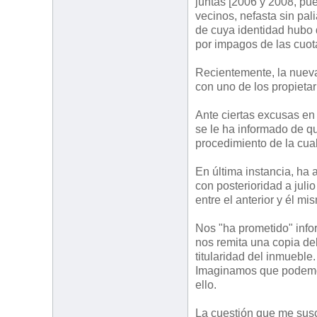
juntas [2006 y 2008, pue
vecinos, nefasta sin pal
de cuya identidad hubo 
por impagos de las cuota
Recientemente, la nueva
con uno de los propietar
Ante ciertas excusas en
se le ha informado de q
procedimiento de la cua
En última instancia, ha 
con posterioridad a juli
entre el anterior y él mi
Nos "ha prometido" infor
nos remita una copia del
titularidad del inmueble.
Imaginamos que podemos 
ello.
La cuestión que me susci