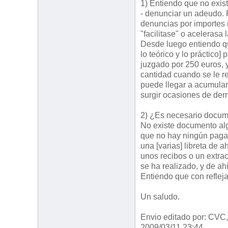
1) Entiendo que no exist
- denunciar un adeudo. 
denuncias por importes 
"facilitase" o acelerasa
Desde luego entiendo q
lo teórico y lo práctico
juzgado por 250 euros, 
cantidad cuando se le r
puede llegar a acumula
surgir ocasiones de der
2) ¿Es necesario docum
No existe documento alg
que no hay ningún pagaré
una [varias] libreta de 
unos recibos o un extra
se ha realizado, y de ah
Entiendo que con refleja
Un saludo.
Envio editado por: CVC, 
2009/03/11 23:44