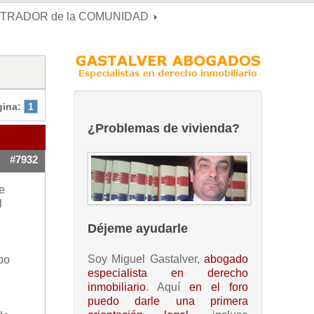
ISTRADOR de la COMUNIDAD
gina:
1
¿Problemas de vivienda?
#7932
e
l
Déjeme ayudarle
Soy Miguel Gastalver,
abogado
ipo
especialista en derecho
inmobiliario
. Aquí
en el foro
puedo darle una primera