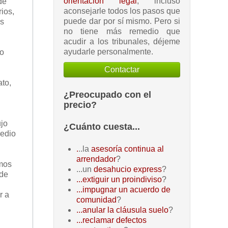
orientación legal
, incluso
de
aconsejarle todos los pasos que
rios,
puede dar por sí mismo. Pero si
as
no tiene más remedio que
acudir a los tribunales, déjeme
ayudarle personalmente.
to
Contactar
to,
l
¿Preocupado con el
precio?
ujo
¿Cuánto cuesta...
medio
.
..la
asesoría continua al
arrendador
?
emos
...un
desahucio express
?
 de
...extiguir un proindiviso
?
...impugnar un acuerdo de
r a
comunidad
?
...anular la cláusula suelo
?
...reclamar defectos