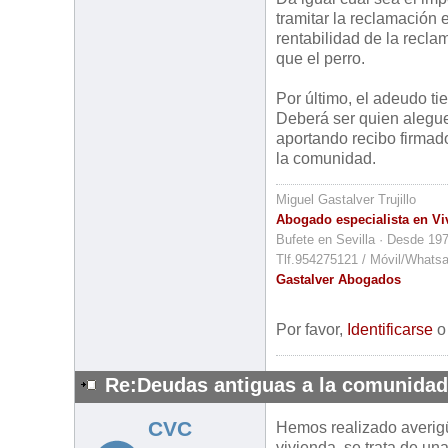
tramitar la reclamación 
rentabilidad de la recla
que el perro.
Por último, el adeudo t
Deberá ser quien alegu
aportando recibo firmad
la comunidad.
Miguel Gastalver Trujillo
Abogado especialista en Vi
Bufete en Sevilla · Desde 19
Tlf.954275121 / Móvil/Whats
Gastalver Abogados
Por favor,
Identificarse
Re:Deudas antiguas a la comunidad 
CVC
Hemos realizado averigüa
vivienda, se trata de u