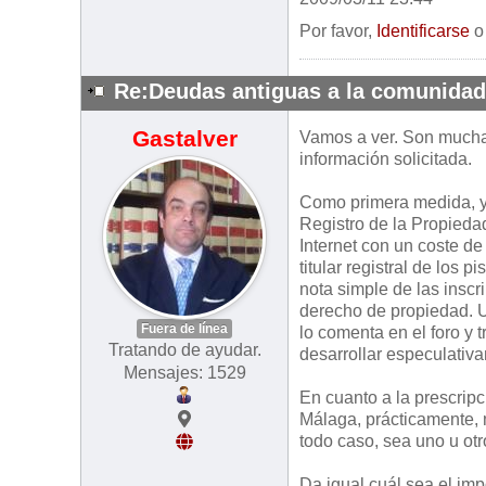
Por favor,
Identificarse
Re:Deudas antiguas a la comunidad 
Gastalver
Vamos a ver. Son muchas
información solicitada.
Como primera medida, y 
Registro de la Propiedad
Internet con un coste d
titular registral de los
nota simple de las insc
derecho de propiedad. U
Fuera de línea
lo comenta en el foro 
Tratando de ayudar.
desarrollar especulativa
Mensajes: 1529
En cuanto a la prescripc
Málaga, prácticamente, 
todo caso, sea uno u otr
Da igual cuál sea el im