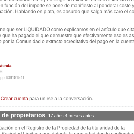
en función del importe se pone de manifiesto al ponderar coste 
mación. Hablando en plata, es absurdo que salga más caro el co
iene que ser LIQUIDADO como explicamos en el artículo que cita
e que ha pagado el que demuestre que efectivamente eso es as
o por la Comunidad o extracto acreditativo del pago en la cuent
vienda
76
app 609181541
o
Crear cuenta
para unirse a la conversación.
de propietarios
17 años 4 meses antes
ción en el Registro de la Propiedad de la titularidad de la
na Sociedad Limitada que detenta la propiedad desde septiembr