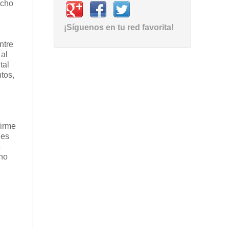
icho
¡Síguenos en tu red favorita!
ntre
 al
tal
tos,
rirme
 es
-
 no