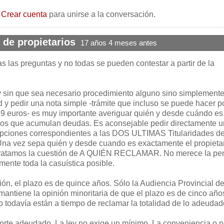
o
Crear cuenta
para unirse a la conversación.
de propietarios
17 años 4 meses antes
 las preguntas y no todas se pueden contestar a partir de la
sin que sea necesario procedimiento alguno sino simplemente 
 y pedir una nota simple -trámite que incluso se puede hacer p
e 9 euros- es muy importante averiguar quién y desde cuándo es
 pisos que acumulan deudas. Es aconsejable pedir directamente 
ripciones correspondientes a las DOS ULTIMAS Titularidades de
na vez sepa quién y desde cuando es exactamente el propietar
y tratamos la cuestión de A QUIÉN RECLAMAR. No merece la pe
mente toda la casuística posible.
ión, el plazo es de quince años. Sólo la Audiencia Provincial d
mantiene la opinión minoritaria de que el plazo es de cinco año
o todavía están a tiempo de reclamar la totalidad de lo adeudad
porte adeudado. La ley no exige un mínimo. La conveniencia o 